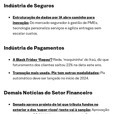
Indústria de Seguros
Estruturação de dados por IA abre caminho para
inovação;
Do mercado segurador à gestão de PMEs,
tecnologia personaliza serviços e agiliza entregas sem
escalar custos.
Indústria de Pagamentos
A Black Friday ‘flopou’?
Rede, ‘maquininha’ do Itaú, diz que
faturamento dos clientes saltou 22% na data este ano.
Transação mais usada, Pix tem outras modalidades;
Pix
automático deve ser lançado no início de 2024.
Demais Notícias do Setor Financeiro
Senado aprova projeto de lei que tributa fundos no
exterior e dos ‘super-ricos’; texto vai à sanção;
Aprovação