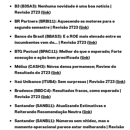
B3 (B3SA3): Nenhuma novidade é uma boa notícia |
Revisão 2T23 (
link
)
BR Partners (BRBI11): Aquecendo os motores para o
segundo semestre | Revisão 2T23 (
link
)
Banco do Brasil (BBAS3): E o ROE mais elevado entre os
incumbentes vem do… | Revisão 2T23 (
link
)
BTG Pactual (BPAC11): Melhor do que o esperado; Forte
execução e ação bem precificada (
link
)
Méliuz (CASH3): Névoa densa permanece; Review do
Resultado do 2T23 (
link
)
Itaú Unibanco (ITUB4): Sem surpresas | Revisão 2T23 (
link
)
Bradesco (BBDC4): Resultados fracos, como esperado |
Revisão 2T23 (
link
)
Santander (SANB11): Atualizando Estimativas e
Reiterando Recomendação Neutra (
link
)
Santander (SANB11): Números sem nitidez, mas o
momento operacional parece estar melhorando | Revisão