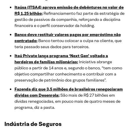
Itaúsa (ITSA4) aprova emissão de debêntures no valor de
R$ 1,25 bilhão;
Refinanciamento faz parte da estratégia de
gestão de passivos da companhia, reforçando a disciplina
financeira e o perfil conservador da holding.
Banco deve restituir valores pagos por empréstimo não
contratado;
Banco tentou colocar a culpa na cliente, que
teria passado seus dados para terceiros.
Itaú Private lança programa ‘Next Gen’ voltado a
herdeiros de famílias milionárias;
Iniciativa abrange
público a partir de 14 anos e, segundo o banco, “tem como
objetivo compartilhar conhecimento e contribuir com a
preservação de patrimônio dos grupos familiares”.
Fazenda diz que 3,5 milhões de brasileiros renegociaram
dívidas com Desenrola;
São mais de R$ 27 bilhões em
dívidas renegociadas, em pouco mais de quatro meses de
programa, diz a pasta.
Indústria de Seguros