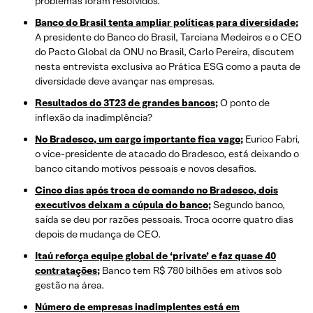
problemas foram resolvidos.
Banco do Brasil tenta ampliar políticas para diversidade;
A presidente do Banco do Brasil, Tarciana Medeiros e o CEO
do Pacto Global da ONU no Brasil, Carlo Pereira, discutem
nesta entrevista exclusiva ao Prática ESG como a pauta de
diversidade deve avançar nas empresas.
Resultados do 3T23 de grandes bancos;
O ponto de
inflexão da inadimplência?
No Bradesco, um cargo importante fica vago;
Eurico Fabri,
o vice-presidente de atacado do Bradesco, está deixando o
banco citando motivos pessoais e novos desafios.
Cinco dias após troca de comando no Bradesco, dois
executivos deixam a cúpula do banco;
Segundo banco,
saída se deu por razões pessoais. Troca ocorre quatro dias
depois de mudança de CEO.
Itaú reforça equipe global de ‘private’ e faz quase 40
contratações;
Banco tem R$ 780 bilhões em ativos sob
gestão na área.
Número de empresas inadimplentes está em