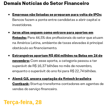
Demais Notícias do Setor Financeiro
Empresas não listadas se preparam para volta de IPOs;
Bancos fazem a ponte entre candidatas a abrir capital e
investidores.
Juros altos seguem como entrave para aportes em
fintechs;
Para 44,5% dos profissionais do setor que atuam
na América Latina, ambiente de taxas elevadas é principal
obstáculo ao financiamento.
Estrangeiros aportam R$ 404 milhões na Bolsa em 24 de
novembro;
Com esse aporte, a categoria passou a ter
superávit de R$ 16,37 bilhões no mês de novembro,
enquanto o superávit do ano foi para R$ 22,74 bilhões.
Alemã GJL ancora captação da fintech brasileira
Contbank;
Startup transforma contadores em agentes de
vendas do serviço financeiro.
Terça-feira, 28