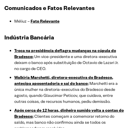
Comunicados e Fatos Relevantes
Méliuz –
Fato Relevante
Indústria Bancária
Troca na presidência deflagra mudanças na cúpula do
Bradesco;
Um vice-presidente e uma diretora-executiva
deixam o banco após substituição de Octavio de Lazari Jr.
no cargo de CEO.
Walkiria Marchetti, diretora-executiva do Bradesco,
antecipa aposentadoria e sai do banco;
Marchetti era a
única mulher na diretoria-executiva do Bradesco desde
agosto, quando Glaucimar Peticov, que cuidava, entre
outras coisas, de recursos humanos, pediu demissão.
Após cerca de 12 horas, dinheiro sumido volta a contas do
Bradesco;
Clientes começam a comemorar retorno do
saldo, mas banco não confirmou ainda se todos os