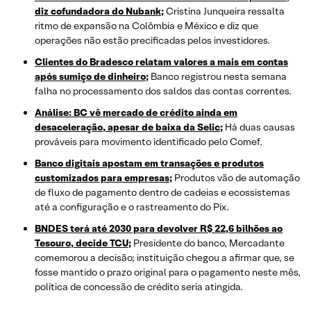
diz cofundadora do Nubank;
Cristina Junqueira ressalta
ritmo de expansão na Colômbia e México e diz que
operações não estão precificadas pelos investidores.
Clientes do Bradesco relatam valores a mais em contas
após sumiço de dinheiro;
Banco registrou nesta semana
falha no processamento dos saldos das contas correntes.
Análise: BC vê mercado de crédito ainda em
desaceleração, apesar de baixa da Selic;
Há duas causas
prováveis para movimento identificado pelo Comef.
Banco digitais apostam em transações e produtos
customizados para empresas;
Produtos vão de automação
de fluxo de pagamento dentro de cadeias e ecossistemas
até a configuração e o rastreamento do Pix.
BNDES terá até 2030 para devolver R$ 22,6 bilhões ao
Tesouro, decide TCU;
Presidente do banco, Mercadante
comemorou a decisão; instituição chegou a afirmar que, se
fosse mantido o prazo original para o pagamento neste mês,
política de concessão de crédito seria atingida.