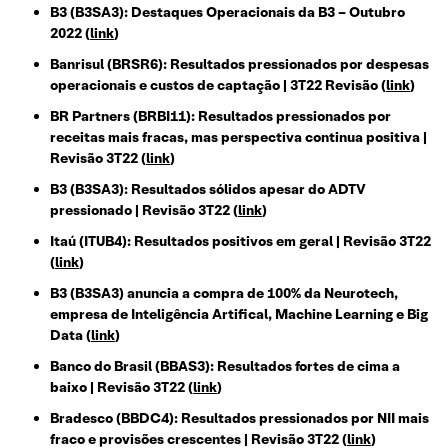
B3 (B3SA3): Destaques Operacionais da B3 – Outubro
2022 (
link
)
Banrisul (BRSR6): Resultados pressionados por despesas
operacionais e custos de captação | 3T22 Revisão (
link
)
BR Partners (BRBI11): Resultados pressionados por
receitas mais fracas, mas perspectiva continua positiva |
Revisão 3T22 (
link
)
B3 (B3SA3): Resultados sólidos apesar do ADTV
pressionado | Revisão 3T22 (
link
)
Itaú (ITUB4): Resultados positivos em geral | Revisão 3T22
(
link
)
B3 (B3SA3) anuncia a compra de 100% da Neurotech,
empresa de Inteligência Artifical, Machine Learning e Big
Data (
link
)
Banco do Brasil (BBAS3): Resultados fortes de cima a
baixo | Revisão 3T22 (
link
)
Bradesco (BBDC4): Resultados pressionados por NII mais
fraco e provisões crescentes | Revisão 3T22 (
link
)