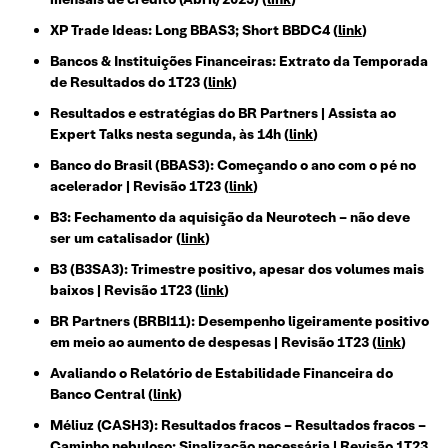
XP Trade Ideas: Long BBAS3; Short BBDC4 (
link
)
Bancos & Instituições Financeiras: Extrato da Temporada
de Resultados do 1T23 (
link
)
Resultados e estratégias do BR Partners | Assista ao
Expert Talks nesta segunda, às 14h (
link
)
Banco do Brasil (BBAS3): Começando o ano com o pé no
acelerador | Revisão 1T23 (
link
)
B3: Fechamento da aquisição da Neurotech – não deve
ser um catalisador (
link
)
B3 (B3SA3): Trimestre positivo, apesar dos volumes mais
baixos | Revisão 1T23 (
link
)
BR Partners (BRBI11): Desempenho ligeiramente positivo
em meio ao aumento de despesas | Revisão 1T23 (
link
)
Avaliando o Relatório de Estabilidade Financeira do
Banco Central (
link
)
Méliuz (CASH3): Resultados fracos – Resultados fracos –
Caminho nebuloso: Sinalização necessária | Revisão 1T23