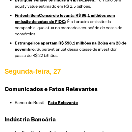
BTG quer vender térmicas à Vibra-Eneva;
Portfólio tem
equity value estimado em R$ 2,5 bilhões.
Fintech BomConsórcio levanta R$ 96,1 milhões com
emissão de cotas de FIDC;
É a terceira emissão da
companhia, que atua no mercado secundário de cotas de
consórcios.
Estrangeiros aportam R$ 598,1 milhões na Bolsa em 23 de
novembro;
Superávit anual dessa classe de investidor
passa de R$ 22 bilhões.
Segunda-feira, 27
Comunicados e Fatos Relevantes
Banco do Brasil –
Fato Relevante
Indústria Bancária