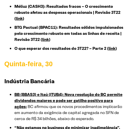
Méliuz (CASH3): Resultados fracos – O crescimento
robusto afetou as despesas operacionais | Revisão 3T22
(
link
)
BTG Pactual (BPAC11): Resultados sólidos impulsionados
pelo crescimento robusto em todas as linhas de receita |
Revisão 3T22 (
link
)
O que esperar dos resultados do 3T22? – Parte 2 (
link
)
Quinta-feira, 30
Indústria Bancária
BB (BBAS3) e Itaú (ITUB4): Nova resolução do BC permite
dividendos maiores e pode ser gatilho positivo para
ações;
BC afirmou que os novos procedimentos implicarão
em aumento da exigência de capital agregada no SFN de
cerca de R$ 34 bilhões, abaixo do esperado.
“Não estamos no business de minimizar inadimplência”,