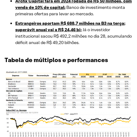
Archx Capital fará em 2024 rodada de R$ 50 milhões, com
venda de 10% de capital;
Banco de investimento monta
primeiras ofertas para levar ao mercado.
Estrangeiros aportam R$ 688,7 milhões na B3 na terça;
superávit anual vai a R$ 24,46 bi;
Já o investidor
institucional sacou R$ 492,2 milhões no dia 28, acumulando
déficit anual de R$ 49,20 bilhões.
Tabela de múltiplos e performances