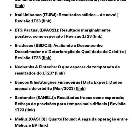
(
link
)
Itaú Unibanco (ITUB4): Resultados sólidos… de novo! |
Revisão 1T23 (
link
)
BTG Pactual (BPAC11): Resultado marginalmente
positivo, como esperado | Revisão 1T23 (
link
)
Bradesco (BBDC4): Avaliando o Desempenho
Desanimador e a Deterioração da Qualidade do Crédito |
Revisão 1T23 (
link
)
Neobanks & Fintechs: O que esperar da temporada de
resultados do 1T23? (
link
)
Bancos & Instituições Financeiras | Data Expert: Dados
mensais de crédito (Mar/2023) (
link
)
Santander (SANB11): Resultados fracos como esperado;
Reforço de provisões para tempos mais difíceis | Revisão
1T23 (
link
)
Méliuz (CASH3) | Quarto Round: A saga da operação entre
Méliuz e BV (
link
)