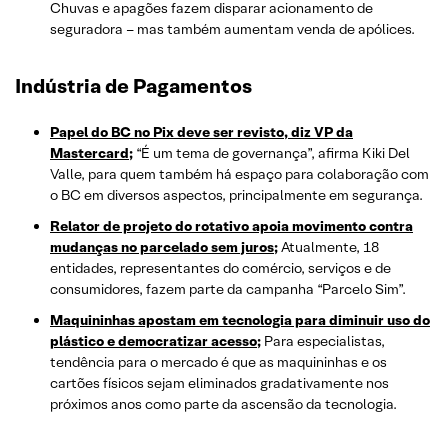
Chuvas e apagões fazem disparar acionamento de
seguradora – mas também aumentam venda de apólices.
Indústria de Pagamentos
Papel do BC no Pix deve ser revisto, diz VP da
Mastercard;
“É um tema de governança”, afirma Kiki Del
Valle, para quem também há espaço para colaboração com
o BC em diversos aspectos, principalmente em segurança.
Relator de projeto do rotativo apoia movimento contra
mudanças no parcelado sem juros;
Atualmente, 18
entidades, representantes do comércio, serviços e de
consumidores, fazem parte da campanha “Parcelo Sim”.
Maquininhas apostam em tecnologia para diminuir uso do
plástico e democratizar acesso;
Para especialistas,
tendência para o mercado é que as maquininhas e os
cartões físicos sejam eliminados gradativamente nos
próximos anos como parte da ascensão da tecnologia.