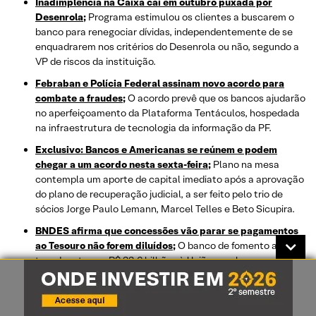
Inadimplência na Caixa cai em outubro puxada por
Desenrola;
Programa estimulou os clientes a buscarem o
banco para renegociar dívidas, independentemente de se
enquadrarem nos critérios do Desenrola ou não, segundo a
VP de riscos da instituição.
Febraban e Polícia Federal assinam novo acordo para
combate a fraudes;
O acordo prevê que os bancos ajudarão
no aperfeiçoamento da Plataforma Tentáculos, hospedada
na infraestrutura de tecnologia da informação da PF.
Exclusivo: Bancos e Americanas se reúnem e podem
chegar a um acordo nesta sexta-feira;
Plano na mesa
contempla um aporte de capital imediato após a aprovação
do plano de recuperação judicial, a ser feito pelo trio de
sócios Jorge Paulo Lemann, Marcel Telles e Beto Sicupira.
BNDES afirma que concessões vão parar se pagamentos
ao Tesouro não forem diluídos;
O banco de fomento ainda
tem de retornar R$ 22,6 bilhões à União, e pelo prazo
original, teria de fazer o pagamento integral neste mês.
Banco do Brasil (BBAS3) pagará R$ 976,87 milhões em
JCP; Itaú (ITUB4) anuncia provento de R$ 0,24724 por