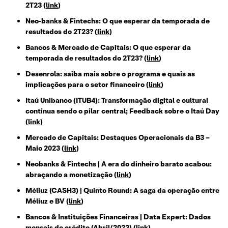
2T23 (
link
)
Neo-banks & Fintechs: O que esperar da temporada de
resultados do 2T23? (
link
)
Bancos & Mercado de Capitais: O que esperar da
temporada de resultados do 2T23? (
link
)
Desenrola: saiba mais sobre o programa e quais as
implicações para o setor financeiro
(
link
)
Itaú Unibanco (ITUB4): Transformação digital e cultural
continua sendo o pilar central; Feedback sobre o Itaú Day
(
link
)
Mercado de Capitais: Destaques Operacionais da B3 –
Maio 2023 (
link
)
Neobanks & Fintechs | A era do dinheiro barato acabou:
abraçando a monetização (
link
)
Méliuz (CASH3) | Quinto Round: A saga da operação entre
Méliuz e BV (
link
)
Bancos & Instituições Financeiras | Data Expert: Dados
mensais de crédito (Abril/2023) (
link
)