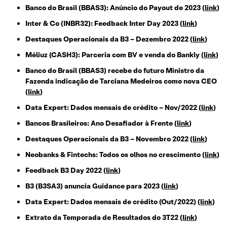
Banco do Brasil (BBAS3): Anúncio do Payout de 2023 (
link
)
Inter & Co (INBR32): Feedback Inter Day 2023 (
link
)
Destaques Operacionais da B3 – Dezembro 2022 (
link
)
Méliuz (CASH3): Parceria com BV e venda do Bankly (
link
)
Banco do Brasil (BBAS3) recebe do futuro Ministro da
Fazenda indicação de Tarciana Medeiros como nova CEO
(
link
)
Data Expert: Dados mensais de crédito – Nov/2022 (
link
)
Bancos Brasileiros: Ano Desafiador à Frente (
link
)
Destaques Operacionais da B3 – Novembro 2022 (
link
)
Neobanks & Fintechs: Todos os olhos no crescimento (
link
)
Feedback B3 Day 2022 (
link
)
B3 (B3SA3) anuncia Guidance para 2023 (
link
)
Data Expert: Dados mensais de crédito (Out/2022) (
link
)
Extrato da Temporada de Resultados do 3T22 (
link
)