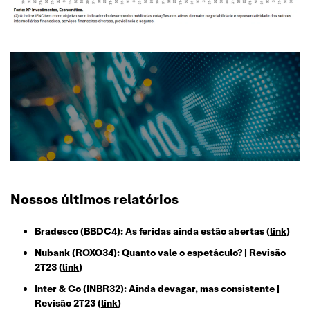
Nossos últimos relatórios
Bradesco (BBDC4): As feridas ainda estão abertas (
link
)
Nubank (ROXO34): Quanto vale o espetáculo? | Revisão
2T23 (
link
)
Inter & Co (INBR32): Ainda devagar, mas consistente |
Revisão 2T23 (
link
)