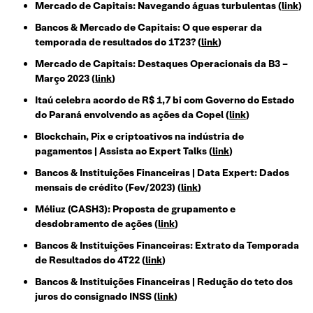
Mercado de Capitais: Navegando águas turbulentas (
link
)
Bancos & Mercado de Capitais: O que esperar da
temporada de resultados do 1T23? (
link
)
Mercado de Capitais: Destaques Operacionais da B3 –
Março 2023 (
link
)
Itaú celebra acordo de R$ 1,7 bi com Governo do Estado
do Paraná envolvendo as ações da Copel (
link
)
Blockchain, Pix e criptoativos na indústria de
pagamentos | Assista ao Expert Talks (
link
)
Bancos & Instituições Financeiras | Data Expert: Dados
mensais de crédito (Fev/2023) (
link
)
Méliuz (CASH3): Proposta de grupamento e
desdobramento de ações (
link
)
Bancos & Instituições Financeiras: Extrato da Temporada
de Resultados do 4T22 (
link
)
Bancos & Instituições Financeiras | Redução do teto dos
juros do consignado INSS (
link
)