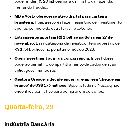
pode render R$ 20 bilhões para o ministro da Fazenda,
Fernando Haddad.
MB e Vórtx oferecerão ativo digital para carteira
brasileira;
Hoje, gestores fazem esse tipo de investimento
apenas por meio de estruturas no exterior.
Estrangeiros aportam R$ 1 bilhão na Bolsa em 27 de
novembro;
Essa categoria de investidor tem superávit de
R$ 17,41 bilhões no penúltimo mês de 2023.
Open investment acirra a concorrência;
Investidores
poderão permitir o compartilhamento de dados de suas
aplicações financeiras.
Gestora Crescera decide encerrar empresa ‘cheque em
branco’ de US$ 175 milhões;
Spac listada na Nasdaq não
encontrou bom ativo para comprar em dois anos.
Quarta-feira, 29
Indústria Bancária