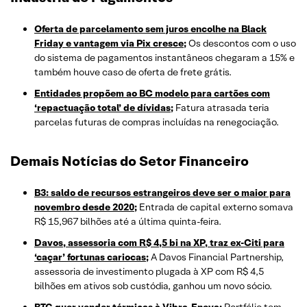
Oferta de parcelamento sem juros encolhe na Black
Friday e vantagem via Pix cresce;
Os descontos com o uso
do sistema de pagamentos instantâneos chegaram a 15% e
também houve caso de oferta de frete grátis.
Entidades propõem ao BC modelo para cartões com
‘repactuação total’ de dívidas;
Fatura atrasada teria
parcelas futuras de compras incluídas na renegociação.
Demais Notícias do Setor Financeiro
B3: saldo de recursos estrangeiros deve ser o maior para
novembro desde 2020;
Entrada de capital externo somava
R$ 15,967 bilhões até a última quinta-feira.
Davos, assessoria com R$ 4,5 bi na XP, traz ex-Citi para
‘caçar’ fortunas cariocas;
A Davos Financial Partnership,
assessoria de investimento plugada à XP com R$ 4,5
bilhões em ativos sob custódia, ganhou um novo sócio.