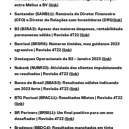
entre Méliuz e BV (
link
)
Santander (SANB11): Renúncia do Diretor Financeiro
(CFO) e Diretor de Relações com Investidores (DRI)(
link
)
B3 (B3SA3): Apesar das maiores despesas, rentabilidade
permaneceu sólida | Revisão 4T22 (
link
)
Banrisul (BRSR6): Números tímidos, mas guidance 2023
agressivo | Revisão 4T22 (
link
)
Destaques Operacionais da B3 – Janeiro 2023 (
link
)
Nubank (NUBR33): Atividade dos clientes impulsionando
os resultados | Revisão 4T22 (
link
)
Banco do Brasil (BBAS3): Resultados sólidos indicando
um 2023 forte | Revisão 4T22 (
link
)
BTG Pactual (BPAC11): Resultados Mistos | Revisão 4T22
(
link
)
BR Partners (BRBI11): Um final positivo para um ano
desafiador | Revisão 4T22 (
link
)
Bradesco (BBDC4): Resultados manchados em tinta