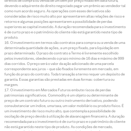
direitos de compra ou venda de um bem por preço fixado em data futura,
devendo o adquirente do direito negociado pagar um prêmio ao vendedor tal
como num acordo seguro. As operações com esses derivativos são
consideradas de risco muito alto por apresentarem altas relações de risco e
retorno e algumas posições apresentarem a possibilidade de perdas
superiores ao capital investido. A duração recomendada para o investimento
é de curto prazo e o patrimônio do cliente não está garantido neste tipo de
produto.
O investimento em termos são contratos para compra ou a venda de uma
determinada quantidade de ações, a um preço fixado, para liquidação em
prazo determinado. O prazo do contrato a Termo é livremente escolhido
pelos investidores, obedecendo o prazo mínimo de 16 dias e máximo de 999
dias corridos. O preço será o valor da ação adicionado de uma parcela
correspondente aos juros – que são fixados livremente em mercado, em
função do prazo do contrato. Toda transação a termo requer um depósito de
garantia. Essas garantias são prestadas em duas formas: cobertura ou
margem.
O investimento em Mercados Futuros embute riscos de perdas
patrimoniais significativos. Commodity é um objeto ou determinante de
preço de um contrato futuro ou outro instrumento derivativo, podendo
consubstanciar um índice, uma taxa, um valor mobiliário ou produto físico. É
um investimento de risco muito alto, que contempla a possibilidade de
oscilação de preço devido à utilização de alavancagem financeira. A duração
recomendada para o investimento é de curto prazo e o patrimônio do cliente
não está garantido neste tipo de produto. As condições de mercado,