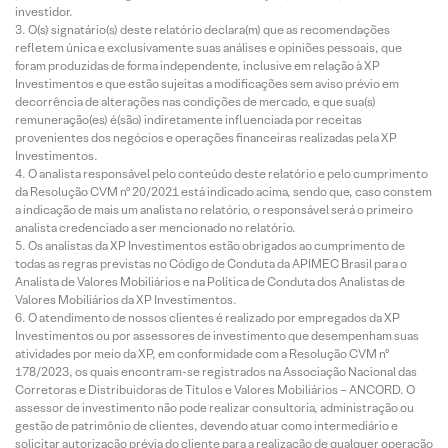
investidor.
O(s) signatário(s) deste relatório declara(m) que as recomendações
refletem única e exclusivamente suas análises e opiniões pessoais, que
foram produzidas de forma independente, inclusive em relação à XP
Investimentos e que estão sujeitas a modificações sem aviso prévio em
decorrência de alterações nas condições de mercado, e que sua(s)
remuneração(es) é(são) indiretamente influenciada por receitas
provenientes dos negócios e operações financeiras realizadas pela XP
Investimentos.
O analista responsável pelo conteúdo deste relatório e pelo cumprimento
da Resolução CVM nº 20/2021 está indicado acima, sendo que, caso constem
a indicação de mais um analista no relatório, o responsável será o primeiro
analista credenciado a ser mencionado no relatório.
Os analistas da XP Investimentos estão obrigados ao cumprimento de
todas as regras previstas no Código de Conduta da APIMEC Brasil para o
Analista de Valores Mobiliários e na Política de Conduta dos Analistas de
Valores Mobiliários da XP Investimentos.
O atendimento de nossos clientes é realizado por empregados da XP
Investimentos ou por assessores de investimento que desempenham suas
atividades por meio da XP, em conformidade com a Resolução CVM nº
178/2023, os quais encontram-se registrados na Associação Nacional das
Corretoras e Distribuidoras de Títulos e Valores Mobiliários – ANCORD. O
assessor de investimento não pode realizar consultoria, administração ou
gestão de patrimônio de clientes, devendo atuar como intermediário e
solicitar autorização prévia do cliente para a realização de qualquer operação