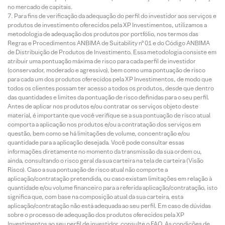
no mercado de capitais.
Para fins de verificação da adequação do perfil do investidor aos serviços e
produtos de investimento oferecidos pela XP Investimentos, utilizamos a
metodologia de adequação dos produtos por portfólio, nos termos das
Regras e Procedimentos ANBIMA de Suitability nº 01 e do Código ANBIMA
de Distribuição de Produtos de Investimento. Essa metodologia consiste em
atribuir uma pontuação máxima de risco para cada perfil de investidor
(conservador, moderado e agressivo), bem como uma pontuação de risco
para cada um dos produtos oferecidos pela XP Investimentos, de modo que
todos os clientes possam ter acesso a todos os produtos, desde que dentro
das quantidades e limites da pontuação de risco definidas para o seu perfil.
Antes de aplicar nos produtos e/ou contratar os serviços objeto deste
material, é importante que você verifique se a sua pontuação de risco atual
comporta a aplicação nos produtos e/ou a contratação dos serviços em
questão, bem como se há limitações de volume, concentração e/ou
quantidade para a aplicação desejada. Você pode consultar essas
informações diretamente no momento da transmissão da sua ordem ou,
ainda, consultando o risco geral da sua carteira na tela de carteira (Visão
Risco). Caso a sua pontuação de risco atual não comporte a
aplicação/contratação pretendida, ou caso existam limitações em relação à
quantidade e/ou volume financeiro para a referida aplicação/contratação, isto
significa que, com base na composição atual da sua carteira, esta
aplicação/contratação não está adequada ao seu perfil. Em caso de dúvidas
sobre o processo de adequação dos produtos oferecidos pela XP
Investimentos ao seu perfil de investidor, consulte o FAQ. As condições de