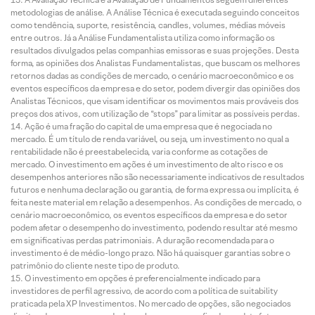
metodologias de análise. A Análise Técnica é executada seguindo conceitos
como tendência, suporte, resistência, candles, volumes, médias móveis
entre outros. Já a Análise Fundamentalista utiliza como informação os
resultados divulgados pelas companhias emissoras e suas projeções. Desta
forma, as opiniões dos Analistas Fundamentalistas, que buscam os melhores
retornos dadas as condições de mercado, o cenário macroeconômico e os
eventos específicos da empresa e do setor, podem divergir das opiniões dos
Analistas Técnicos, que visam identificar os movimentos mais prováveis dos
preços dos ativos, com utilização de “stops” para limitar as possíveis perdas.
Ação é uma fração do capital de uma empresa que é negociada no
mercado. É um título de renda variável, ou seja, um investimento no qual a
rentabilidade não é preestabelecida, varia conforme as cotações de
mercado. O investimento em ações é um investimento de alto risco e os
desempenhos anteriores não são necessariamente indicativos de resultados
futuros e nenhuma declaração ou garantia, de forma expressa ou implícita, é
feita neste material em relação a desempenhos. As condições de mercado, o
cenário macroeconômico, os eventos específicos da empresa e do setor
podem afetar o desempenho do investimento, podendo resultar até mesmo
em significativas perdas patrimoniais. A duração recomendada para o
investimento é de médio-longo prazo. Não há quaisquer garantias sobre o
patrimônio do cliente neste tipo de produto.
O investimento em opções é preferencialmente indicado para
investidores de perfil agressivo, de acordo com a política de suitability
praticada pela XP Investimentos. No mercado de opções, são negociados