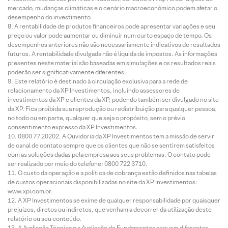
mercado, mudanças climáticas e o cenário macroeconômico podem afetar o
desempenho do investimento.
A rentabilidade de produtos financeiros pode apresentar variações e seu
preço ou valor pode aumentar ou diminuir num curto espaço de tempo. Os
desempenhos anteriores não são necessariamente indicativos de resultados
futuros. A rentabilidade divulgada não é líquida de impostos. As informações
presentes neste material são baseadas em simulações e os resultados reais
poderão ser significativamente diferentes.
Este relatório é destinado à circulação exclusiva para a rede de
relacionamento da XP Investimentos, incluindo assessores de
investimentos da XP e clientes da XP, podendo também ser divulgado no site
da XP. Fica proibida sua reprodução ou redistribuição para qualquer pessoa,
no todo ou em parte, qualquer que seja o propósito, sem o prévio
consentimento expresso da XP Investimentos.
0800 77 20202. A Ouvidoria da XP Investimentos tem a missão de servir
de canal de contato sempre que os clientes que não se sentirem satisfeitos
com as soluções dadas pela empresa aos seus problemas. O contato pode
ser realizado por meio do telefone: 0800 722 3710.
O custo da operação e a política de cobrança estão definidos nas tabelas
de custos operacionais disponibilizadas no site da XP Investimentos:
www.xpi.com.br.
A XP Investimentos se exime de qualquer responsabilidade por quaisquer
prejuízos, diretos ou indiretos, que venham a decorrer da utilização deste
relatório ou seu conteúdo.
A Avaliação Técnica e a Avaliação de Fundamentos seguem diferentes