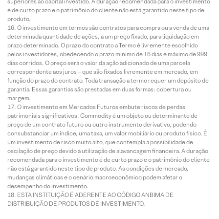
superiores ao capital investido. A duração recomendada para o investimento
é de curto prazo e o patrimônio do cliente não está garantido neste tipo de
produto.
O investimento em termos são contratos para compra ou a venda de uma
determinada quantidade de ações, a um preço fixado, para liquidação em
prazo determinado. O prazo do contrato a Termo é livremente escolhido
pelos investidores, obedecendo o prazo mínimo de 16 dias e máximo de 999
dias corridos. O preço será o valor da ação adicionado de uma parcela
correspondente aos juros – que são fixados livremente em mercado, em
função do prazo do contrato. Toda transação a termo requer um depósito de
garantia. Essas garantias são prestadas em duas formas: cobertura ou
margem.
O investimento em Mercados Futuros embute riscos de perdas
patrimoniais significativos. Commodity é um objeto ou determinante de
preço de um contrato futuro ou outro instrumento derivativo, podendo
consubstanciar um índice, uma taxa, um valor mobiliário ou produto físico. É
um investimento de risco muito alto, que contempla a possibilidade de
oscilação de preço devido à utilização de alavancagem financeira. A duração
recomendada para o investimento é de curto prazo e o patrimônio do cliente
não está garantido neste tipo de produto. As condições de mercado,
mudanças climáticas e o cenário macroeconômico podem afetar o
desempenho do investimento.
ESTA INSTITUIÇÃO É ADERENTE AO CÓDIGO ANBIMA DE
DISTRIBUIÇÃO DE PRODUTOS DE INVESTIMENTO.