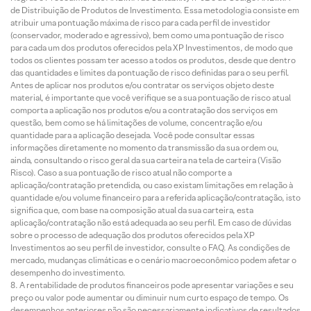
de Distribuição de Produtos de Investimento. Essa metodologia consiste em
atribuir uma pontuação máxima de risco para cada perfil de investidor
(conservador, moderado e agressivo), bem como uma pontuação de risco
para cada um dos produtos oferecidos pela XP Investimentos, de modo que
todos os clientes possam ter acesso a todos os produtos, desde que dentro
das quantidades e limites da pontuação de risco definidas para o seu perfil.
Antes de aplicar nos produtos e/ou contratar os serviços objeto deste
material, é importante que você verifique se a sua pontuação de risco atual
comporta a aplicação nos produtos e/ou a contratação dos serviços em
questão, bem como se há limitações de volume, concentração e/ou
quantidade para a aplicação desejada. Você pode consultar essas
informações diretamente no momento da transmissão da sua ordem ou,
ainda, consultando o risco geral da sua carteira na tela de carteira (Visão
Risco). Caso a sua pontuação de risco atual não comporte a
aplicação/contratação pretendida, ou caso existam limitações em relação à
quantidade e/ou volume financeiro para a referida aplicação/contratação, isto
significa que, com base na composição atual da sua carteira, esta
aplicação/contratação não está adequada ao seu perfil. Em caso de dúvidas
sobre o processo de adequação dos produtos oferecidos pela XP
Investimentos ao seu perfil de investidor, consulte o FAQ. As condições de
mercado, mudanças climáticas e o cenário macroeconômico podem afetar o
desempenho do investimento.
A rentabilidade de produtos financeiros pode apresentar variações e seu
preço ou valor pode aumentar ou diminuir num curto espaço de tempo. Os
desempenhos anteriores não são necessariamente indicativos de resultados