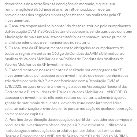
decorrência de alterações nas condições de mercado, e que sua(s)
remuneração(es) é(são) indiretamente influenciada por receitas
provenientes dos negócios e operações financeiras realizadas pela XP
Investimentos.
O analista responsável pelo conteúdo deste relatório e pelo cumprimento
da Resolução CVM nº 20/2021 está indicado acima, sendo que, caso constem
a indicação de mais um analista no relatório, o responsável será o primeiro
analista credenciado a ser mencionado no relatório.
Os analistas da XP Investimentos estão obrigados ao cumprimento de
todas as regras previstas no Código de Conduta da APIMEC Brasil para o
Analista de Valores Mobiliários e na Política de Conduta dos Analistas de
Valores Mobiliários da XP Investimentos.
O atendimento de nossos clientes é realizado por empregados da XP
Investimentos ou por assessores de investimento que desempenham suas
atividades por meio da XP, em conformidade com a Resolução CVM nº
178/2023, os quais encontram-se registrados na Associação Nacional das
Corretoras e Distribuidoras de Títulos e Valores Mobiliários – ANCORD. O
assessor de investimento não pode realizar consultoria, administração ou
gestão de patrimônio de clientes, devendo atuar como intermediário e
solicitar autorização prévia do cliente para a realização de qualquer operação
no mercado de capitais.
Para fins de verificação da adequação do perfil do investidor aos serviços e
produtos de investimento oferecidos pela XP Investimentos, utilizamos a
metodologia de adequação dos produtos por portfólio, nos termos das
Regras e Procedimentos ANBIMA de Suitability nº 01 e do Código ANBIMA