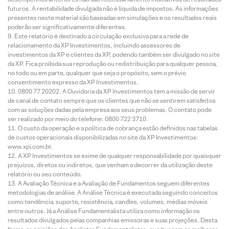
futuros. A rentabilidade divulgada não é líquida de impostos. As informações
presentes neste material são baseadas em simulações e os resultados reais
poderão ser significativamente diferentes.
Este relatório é destinado à circulação exclusiva para a rede de
relacionamento da XP Investimentos, incluindo assessores de
investimentos da XP e clientes da XP, podendo também ser divulgado no site
da XP. Fica proibida sua reprodução ou redistribuição para qualquer pessoa,
no todo ou em parte, qualquer que seja o propósito, sem o prévio
consentimento expresso da XP Investimentos.
0800 77 20202. A Ouvidoria da XP Investimentos tem a missão de servir
de canal de contato sempre que os clientes que não se sentirem satisfeitos
com as soluções dadas pela empresa aos seus problemas. O contato pode
ser realizado por meio do telefone: 0800 722 3710.
O custo da operação e a política de cobrança estão definidos nas tabelas
de custos operacionais disponibilizadas no site da XP Investimentos:
www.xpi.com.br.
A XP Investimentos se exime de qualquer responsabilidade por quaisquer
prejuízos, diretos ou indiretos, que venham a decorrer da utilização deste
relatório ou seu conteúdo.
A Avaliação Técnica e a Avaliação de Fundamentos seguem diferentes
metodologias de análise. A Análise Técnica é executada seguindo conceitos
como tendência, suporte, resistência, candles, volumes, médias móveis
entre outros. Já a Análise Fundamentalista utiliza como informação os
resultados divulgados pelas companhias emissoras e suas projeções. Desta