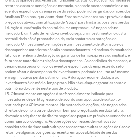
forma, as opiniões dos Analistas Fundamentalistas, que buscam os melhores
retornos dadas as condições de mercado, o cenário macroeconômico e os
eventos específicos da empresa e do setor, podem divergir das opiniões dos
Analistas Técnicos, que visam identificar os movimentos mais prováveis dos
preços dos ativos, com utilização de “stops” para limitar as possíveis perdas.
Ação é uma fração do capital de uma empresa que é negociada no
mercado. É um título de renda variável, ou seja, um investimento no qual a
rentabilidade não é preestabelecida, varia conforme as cotações de
mercado. O investimento em ações é um investimento de alto risco e os
desempenhos anteriores não são necessariamente indicativos de resultados
futuros e nenhuma declaração ou garantia, de forma expressa ou implícita, é
feita neste material em relação a desempenhos. As condições de mercado, o
cenário macroeconômico, os eventos específicos da empresa e do setor
podem afetar o desempenho do investimento, podendo resultar até mesmo
em significativas perdas patrimoniais. A duração recomendada para o
investimento é de médio-longo prazo. Não há quaisquer garantias sobre o
patrimônio do cliente neste tipo de produto.
O investimento em opções é preferencialmente indicado para
investidores de perfil agressivo, de acordo com a política de suitability
praticada pela XP Investimentos. No mercado de opções, são negociados
direitos de compra ou venda de um bem por preço fixado em data futura,
devendo o adquirente do direito negociado pagar um prêmio ao vendedor tal
como num acordo seguro. As operações com esses derivativos são
consideradas de risco muito alto por apresentarem altas relações de risco e
retorno e algumas posições apresentarem a possibilidade de perdas