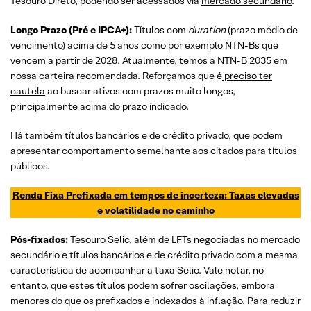
Tesouro Direto, podendo ser acessados via
mercado secundário
.
Longo Prazo (Pré e IPCA+):
Títulos com
duration
(prazo médio de
vencimento) acima de 5 anos como por exemplo NTN-Bs que
vencem a partir de 2028. Atualmente, temos a NTN-B 2035 em
nossa carteira recomendada. Reforçamos que é
preciso ter
cautela
ao buscar ativos com prazos muito longos,
principalmente acima do prazo indicado.
Há também títulos bancários e de crédito privado, que podem
apresentar comportamento semelhante aos citados para títulos
públicos.
Renda Fixa Prefixada em tempos de incerteza: Taxas elevadas
e volatilidade no caminho
Pós-fixados:
Tesouro Selic, além de LFTs negociadas no mercado
secundário e títulos bancários e de crédito privado com a mesma
característica de acompanhar a taxa Selic. Vale notar, no
entanto, que estes títulos podem sofrer oscilações, embora
menores do que os prefixados e indexados à inflação. Para reduzir