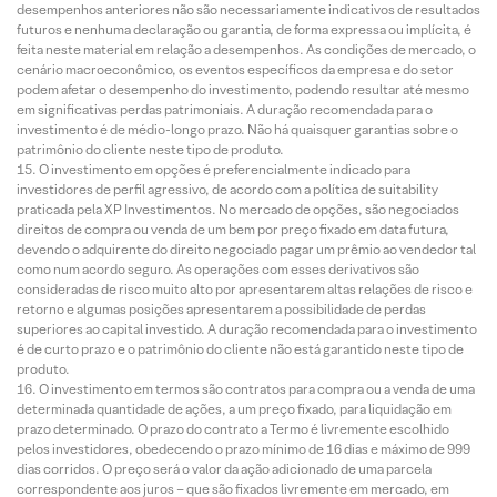
desempenhos anteriores não são necessariamente indicativos de resultados
futuros e nenhuma declaração ou garantia, de forma expressa ou implícita, é
feita neste material em relação a desempenhos. As condições de mercado, o
cenário macroeconômico, os eventos específicos da empresa e do setor
podem afetar o desempenho do investimento, podendo resultar até mesmo
em significativas perdas patrimoniais. A duração recomendada para o
investimento é de médio-longo prazo. Não há quaisquer garantias sobre o
patrimônio do cliente neste tipo de produto.
O investimento em opções é preferencialmente indicado para
investidores de perfil agressivo, de acordo com a política de suitability
praticada pela XP Investimentos. No mercado de opções, são negociados
direitos de compra ou venda de um bem por preço fixado em data futura,
devendo o adquirente do direito negociado pagar um prêmio ao vendedor tal
como num acordo seguro. As operações com esses derivativos são
consideradas de risco muito alto por apresentarem altas relações de risco e
retorno e algumas posições apresentarem a possibilidade de perdas
superiores ao capital investido. A duração recomendada para o investimento
é de curto prazo e o patrimônio do cliente não está garantido neste tipo de
produto.
O investimento em termos são contratos para compra ou a venda de uma
determinada quantidade de ações, a um preço fixado, para liquidação em
prazo determinado. O prazo do contrato a Termo é livremente escolhido
pelos investidores, obedecendo o prazo mínimo de 16 dias e máximo de 999
dias corridos. O preço será o valor da ação adicionado de uma parcela
correspondente aos juros – que são fixados livremente em mercado, em