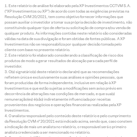
Este relatório de análise foi elaborado pela XP Investimentos CCTVM S.A.
(“XP Investimentos ou XP”) de acordo com todas as exigências previstas na
Resolução CVM 20/2021, tem como objetivo fornecer informações que
possam auxiliar o investidor a tomar sua própria decisão de investimento, não
constituindo qualquer tipo de oferta ou solicitação de compra e/ou venda de
qualquer produto. As informações contidas neste relatório são consideradas
válidas na data de sua divulgação e foram obtidas de fontes públicas. A XP
Investimentos não se responsabiliza por qualquer decisão tomada pelo
cliente com base no presente relatório.
Este relatório foi elaborado considerando a classificação de risco dos
produtos de modo a gerar resultados de alocação para cada perfil de
investidor.
O(s) signatário(s) deste relatório declara(m) que as recomendações
refletem única e exclusivamente suas análises e opiniões pessoais, que
foram produzidas de forma independente, inclusive em relação à XP
Investimentos e que estão sujeitas a modificações sem aviso prévio em
decorrência de alterações nas condições de mercado, e que sua(s)
remuneração(es) é(são) indiretamente influenciada por receitas
provenientes dos negócios e operações financeiras realizadas pela XP
Investimentos.
O analista responsável pelo conteúdo deste relatório e pelo cumprimento
da Resolução CVM nº 20/2021 está indicado acima, sendo que, caso constem
a indicação de mais um analista no relatório, o responsável será o primeiro
analista credenciado a ser mencionado no relatório.