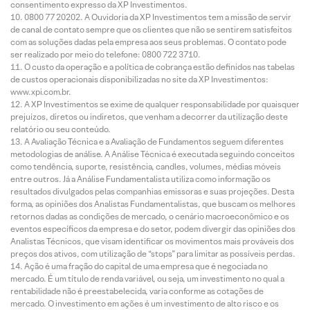
consentimento expresso da XP Investimentos.
0800 77 20202. A Ouvidoria da XP Investimentos tem a missão de servir
de canal de contato sempre que os clientes que não se sentirem satisfeitos
com as soluções dadas pela empresa aos seus problemas. O contato pode
ser realizado por meio do telefone: 0800 722 3710.
O custo da operação e a política de cobrança estão definidos nas tabelas
de custos operacionais disponibilizadas no site da XP Investimentos:
www.xpi.com.br.
A XP Investimentos se exime de qualquer responsabilidade por quaisquer
prejuízos, diretos ou indiretos, que venham a decorrer da utilização deste
relatório ou seu conteúdo.
A Avaliação Técnica e a Avaliação de Fundamentos seguem diferentes
metodologias de análise. A Análise Técnica é executada seguindo conceitos
como tendência, suporte, resistência, candles, volumes, médias móveis
entre outros. Já a Análise Fundamentalista utiliza como informação os
resultados divulgados pelas companhias emissoras e suas projeções. Desta
forma, as opiniões dos Analistas Fundamentalistas, que buscam os melhores
retornos dadas as condições de mercado, o cenário macroeconômico e os
eventos específicos da empresa e do setor, podem divergir das opiniões dos
Analistas Técnicos, que visam identificar os movimentos mais prováveis dos
preços dos ativos, com utilização de “stops” para limitar as possíveis perdas.
Ação é uma fração do capital de uma empresa que é negociada no
mercado. É um título de renda variável, ou seja, um investimento no qual a
rentabilidade não é preestabelecida, varia conforme as cotações de
mercado. O investimento em ações é um investimento de alto risco e os