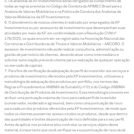
Os analistas da XP Investimentos estão obrigados ao cumprimento de
todas as regras previstas no Código de Conduta da APIMEC Brasil para o
Analista de Valores Mobiliários e na Política de Conduta dos Analistas de
Valores Mobiliários da XP Investimentos.
O atendimento de nossos clientes é realizado por empregados da XP
Investimentos ou por assessores de investimento que desempenham suas
atividades por meio da XP, em conformidade com a Resolução CVM nº
178/2023, os quais encontram-se registrados na Associação Nacional das
Corretoras e Distribuidoras de Títulos e Valores Mobiliários – ANCORD. O
assessor de investimento não pode realizar consultoria, administração ou
gestão de patrimônio de clientes, devendo atuar como intermediário e
solicitar autorização prévia do cliente para a realização de qualquer operação
no mercado de capitais.
Para fins de verificação da adequação do perfil do investidor aos serviços e
produtos de investimento oferecidos pela XP Investimentos, utilizamos a
metodologia de adequação dos produtos por portfólio, nos termos das
Regras e Procedimentos ANBIMA de Suitability nº 01 e do Código ANBIMA
de Distribuição de Produtos de Investimento. Essa metodologia consiste em
atribuir uma pontuação máxima de risco para cada perfil de investidor
(conservador, moderado e agressivo), bem como uma pontuação de risco
para cada um dos produtos oferecidos pela XP Investimentos, de modo que
todos os clientes possam ter acesso a todos os produtos, desde que dentro
das quantidades e limites da pontuação de risco definidas para o seu perfil.
Antes de aplicar nos produtos e/ou contratar os serviços objeto deste
material, é importante que você verifique se a sua pontuação de risco atual