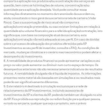
comporta a aplicação nos produtos e/ou a contratação dos serviços em
questão, bem como se há limitações de volume, concentração e/ou
quantidade para a aplicação desejada. Você pode consultar essas
informações diretamente no momento da transmissão da sua ordem ou,
ainda, consultando o risco geral da sua carteira na tela de carteira (Visão
Risco). Caso a sua pontuação de risco atual não comporte a
aplicação/contratação pretendida, ou caso existam limitações em relação à
quantidade e/ou volume financeiro para a referida aplicação/contratação, isto
significa que, com base na composição atual da sua carteira, esta
aplicação/contratação não está adequada ao seu perfil. Em caso de dúvidas
sobre o processo de adequação dos produtos oferecidos pela XP
Investimentos ao seu perfil de investidor, consulte o FAQ. As condições de
mercado, mudanças climáticas e o cenário macroeconômico podem afetar o
desempenho do investimento.
A rentabilidade de produtos financeiros pode apresentar variações e seu
preço ou valor pode aumentar ou diminuir num curto espaço de tempo. Os
desempenhos anteriores não são necessariamente indicativos de resultados
futuros. A rentabilidade divulgada não é líquida de impostos. As informações
presentes neste material são baseadas em simulações e os resultados reais
poderão ser significativamente diferentes.
Este relatório é destinado à circulação exclusiva para a rede de
relacionamento da XP Investimentos, incluindo assessores de
investimentos da XP e clientes da XP, podendo também ser divulgado no site
da XP. Fica proibida sua reprodução ou redistribuição para qualquer pessoa,
no todo ou em parte, qualquer que seja o propósito, sem o prévio