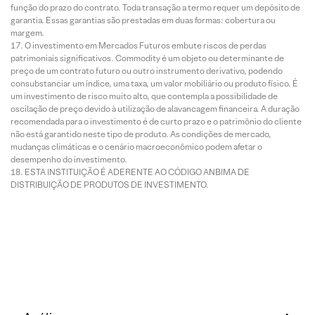
função do prazo do contrato. Toda transação a termo requer um depósito de
garantia. Essas garantias são prestadas em duas formas: cobertura ou
margem.
O investimento em Mercados Futuros embute riscos de perdas
patrimoniais significativos. Commodity é um objeto ou determinante de
preço de um contrato futuro ou outro instrumento derivativo, podendo
consubstanciar um índice, uma taxa, um valor mobiliário ou produto físico. É
um investimento de risco muito alto, que contempla a possibilidade de
oscilação de preço devido à utilização de alavancagem financeira. A duração
recomendada para o investimento é de curto prazo e o patrimônio do cliente
não está garantido neste tipo de produto. As condições de mercado,
mudanças climáticas e o cenário macroeconômico podem afetar o
desempenho do investimento.
ESTA INSTITUIÇÃO É ADERENTE AO CÓDIGO ANBIMA DE
DISTRIBUIÇÃO DE PRODUTOS DE INVESTIMENTO.