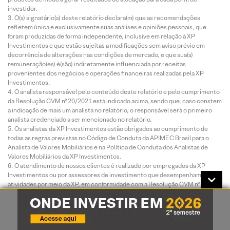
investidor.
O(s) signatário(s) deste relatório declara(m) que as recomendações
refletem única e exclusivamente suas análises e opiniões pessoais, que
foram produzidas de forma independente, inclusive em relação à XP
Investimentos e que estão sujeitas a modificações sem aviso prévio em
decorrência de alterações nas condições de mercado, e que sua(s)
remuneração(es) é(são) indiretamente influenciada por receitas
provenientes dos negócios e operações financeiras realizadas pela XP
Investimentos.
O analista responsável pelo conteúdo deste relatório e pelo cumprimento
da Resolução CVM nº 20/2021 está indicado acima, sendo que, caso constem
a indicação de mais um analista no relatório, o responsável será o primeiro
analista credenciado a ser mencionado no relatório.
Os analistas da XP Investimentos estão obrigados ao cumprimento de
todas as regras previstas no Código de Conduta da APIMEC Brasil para o
Analista de Valores Mobiliários e na Política de Conduta dos Analistas de
Valores Mobiliários da XP Investimentos.
O atendimento de nossos clientes é realizado por empregados da XP
Investimentos ou por assessores de investimento que desempenham suas
atividades por meio da XP, em conformidade com a Resolução CVM nº
178/2023, os quais encontram-se registrados na Associação Nacional das
Corretoras e Distribuidoras de Títulos e Valores Mobiliários – ANCORD. O
assessor de investimento não pode realizar consultoria, administração ou
gestão de patrimônio de clientes, devendo atuar como intermediário e