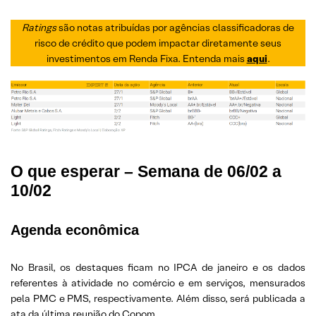
Ratings
são notas atribuídas por agências classificadoras de
risco de crédito que podem impactar diretamente seus
investimentos em Renda Fixa. Entenda mais
aqui
.
O que esperar – Semana de 06/02 a
10/02
Agenda econômica
No Brasil, os destaques ficam no IPCA de janeiro e os dados
referentes à atividade no comércio e em serviços, mensurados
pela PMC e PMS, respectivamente. Além disso, será publicada a
ata da última reunião do Copom.