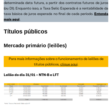
determinada data futura, a partir dos contratos futuros de juros
(ou DI). Enquanto isso, a Taxa Selic Esperada é a rentabilidade da
taxa básica de juros esperada no final de cada período.
Entenda
mais aqui
.
Títulos públicos
Mercado primário (leilões)
Para mais informações sobre o funcionamento de leilões de
títulos públicos,
clique aqui
.
Leilão do dia 31/01 – NTN-B e LFT