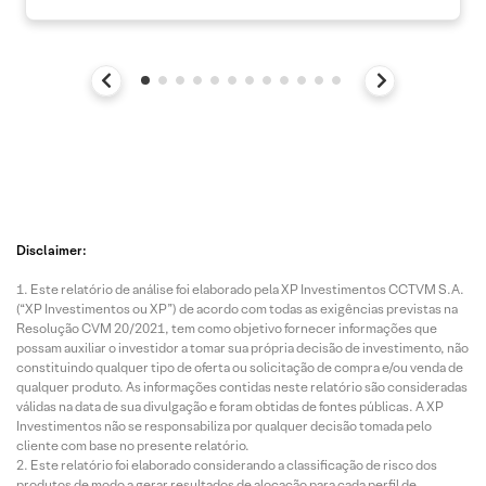
Disclaimer:
Este relatório de análise foi elaborado pela XP Investimentos CCTVM S.A.
(“XP Investimentos ou XP”) de acordo com todas as exigências previstas na
Resolução CVM 20/2021, tem como objetivo fornecer informações que
possam auxiliar o investidor a tomar sua própria decisão de investimento, não
constituindo qualquer tipo de oferta ou solicitação de compra e/ou venda de
qualquer produto. As informações contidas neste relatório são consideradas
válidas na data de sua divulgação e foram obtidas de fontes públicas. A XP
Investimentos não se responsabiliza por qualquer decisão tomada pelo
cliente com base no presente relatório.
Este relatório foi elaborado considerando a classificação de risco dos
produtos de modo a gerar resultados de alocação para cada perfil de