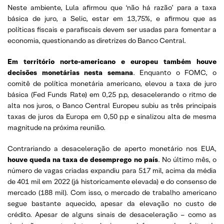
Neste ambiente, Lula afirmou que ‘não há razão’ para a taxa
básica de juro, a Selic, estar em 13,75%, e afirmou que as
políticas fiscais e parafiscais devem ser usadas para fomentar a
economia, questionando as diretrizes do Banco Central.
Em território norte-americano e europeu também houve
decisões monetárias nesta semana
. Enquanto o FOMC, o
comitê de política monetária americano, elevou a taxa de juro
básica (Fed Funds Rate) em 0,25 p.p, desacelerando o ritmo de
alta nos juros, o Banco Central Europeu subiu as três principais
taxas de juros da Europa em 0,50 p.p e sinalizou alta de mesma
magnitude na próxima reunião.
Contrariando a desaceleração de aperto monetário nos EUA,
houve queda na taxa de desemprego no país
. No último mês, o
número de vagas criadas expandiu para 517 mil, acima da média
de 401 mil em 2022 (já historicamente elevada) e do consenso de
mercado (188 mil). Com isso, o mercado de trabalho americano
segue bastante aquecido, apesar da elevação no custo de
crédito. Apesar de alguns sinais de desaceleração – como as