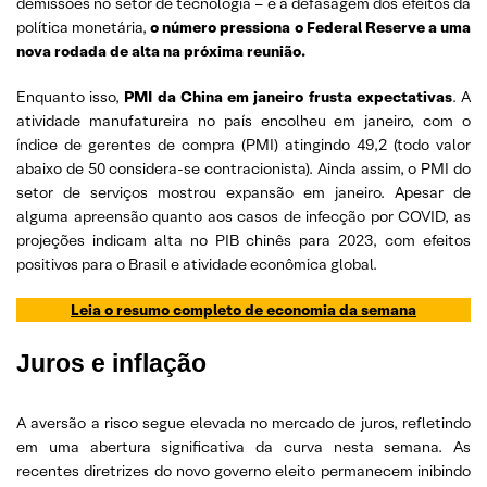
demissões no setor de tecnologia – e a defasagem dos efeitos da
política monetária,
o número pressiona o Federal Reserve a uma
nova rodada de alta na próxima reunião.
Enquanto isso,
PMI da China em janeiro frusta expectativas
. A
atividade manufatureira no país encolheu em janeiro, com o
índice de gerentes de compra (PMI) atingindo 49,2 (todo valor
abaixo de 50 considera-se contracionista). Ainda assim, o PMI do
setor de serviços mostrou expansão em janeiro. Apesar de
alguma apreensão quanto aos casos de infecção por COVID, as
projeções indicam alta no PIB chinês para 2023, com efeitos
positivos para o Brasil e atividade econômica global.
Leia o resumo completo de economia da semana
Juros e inflação
A aversão a risco segue elevada no mercado de juros, refletindo
em uma abertura significativa da curva nesta semana. As
recentes diretrizes do novo governo eleito permanecem inibindo