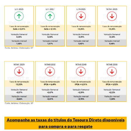
Acompanhe as taxas do títulos do Tesouro Direto disponíveis
para compra e para resgate