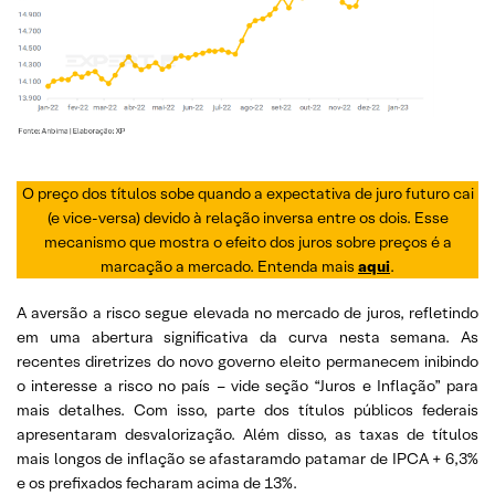
O preço dos títulos sobe quando a expectativa de juro futuro cai
(e vice-versa) devido à relação inversa entre os dois. Esse
mecanismo que mostra o efeito dos juros sobre preços é a
marcação a mercado. Entenda mais
aqui
.
A aversão a risco segue elevada no mercado de juros, refletindo
em uma abertura significativa da curva nesta semana. As
recentes diretrizes do novo governo eleito permanecem inibindo
o interesse a risco no país – vide seção “Juros e Inflação” para
mais detalhes. Com isso, parte dos títulos públicos federais
apresentaram desvalorização. Além disso, as taxas de títulos
mais longos de inflação se afastaramdo patamar de IPCA + 6,3%
e os prefixados fecharam acima de 13%.