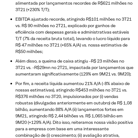
alimentada por lançamentos recordes de R$621 milhões no
3T21 (+230% T/T);
EBITDA ajustado recorde, atingindo R$101 milhões no 3T21
vs. R$ 90 milhões no 2T21, explicado por ganhos de
eficiência com despesas gerais e administrativas estáveis
T/T (7% da receita bruta total), levando o lucro líquido para
R$ 47 milhões no 3T21 (+65% A/A) vs. nossa estimativa de
R$50 milhões;
Além disso, a queima de caixa atingiu -R$ 23 milhões no
3T21 vs. -R$29mn no 2T21, impactada por lançamentos que
aumentaram significativamente (129% em 9M21 vs. 9M20);
Por fim, a receita líquida aumentou 21% A/A (-8% abaixo de
nossas estimativas), atingindo R$453 milhões no 3T21 vs.
R$376 milhões no 3T20, impulsionados por (i) vendas
robustas (divulgadas anteriormente em outubro) de R$ 1,08
bilhão, aumentando 88% A/A (ii) lançamentos fortes em
9M21, atingindo R$ 2,44 bilhões vs. R$ 1,065 bilhão em
9M20 (+129% A/A). Dito isso, reiteramos nossa visão positiva
para a empresa com base em uma interessante
combinação de (i) crescimento; (ii) avaliação atrativa,