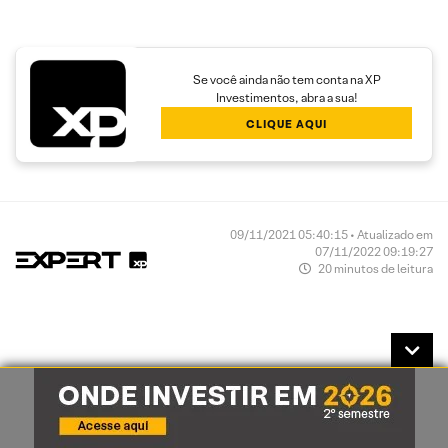
Se você ainda não tem conta na XP
Investimentos, abra a sua!
CLIQUE AQUI
09/11/2021 05:40:15 • Atualizado em
07/11/2022 09:19:27
20 minutos de leitura
Avaliação