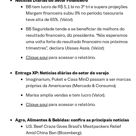
Notícias Diárias do Setor Financeiro
BB tem lucro de R$ 5,1 bi no 3º tri e supera projeções.
Margem financeira subiu 9% no período; tesouraria
teve alta de 65%. (Valor);
BB Seguridade tende a se beneficiar da melhora do
resultado financeiro, diz presidente. “Nós esperamos
uma volta forte do resultado financeiro nos próximos
trimestres”, declara Ulisses Assis. (Valor);
Clique aqui
para acessar o relatório.
Entrega XP: Notícias diárias do setor de varejo
Imaginarium, Puket e Casa MinD passam a ser marcas
próprias da Americanas (Mercado & Consumo);
Marisa amplia vendas e tem lucro (Valor);
Clique aqui
para acessar o relatório.
Agro, Alimentos & Bebidas: confira as principais notícias
U.S. Beef Craze Gives Brasil’s Meatpackers Relief
Amid China Ban (Bloomberg);