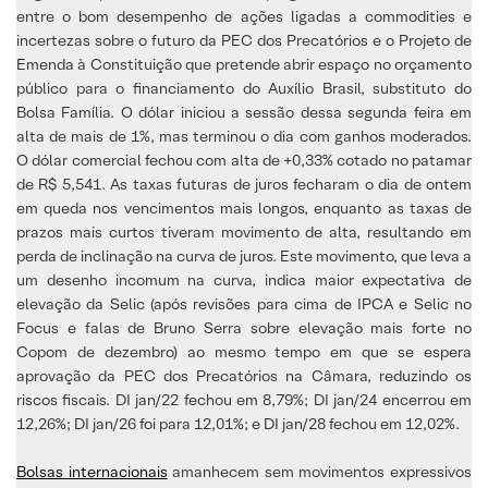
entre o bom desempenho de ações ligadas a commodities e
incertezas sobre o futuro da PEC dos Precatórios e o Projeto de
Emenda à Constituição que pretende abrir espaço no orçamento
público para o financiamento do Auxílio Brasil, substituto do
Bolsa Família. O dólar iniciou a sessão dessa segunda feira em
alta de mais de 1%, mas terminou o dia com ganhos moderados.
O dólar comercial fechou com alta de +0,33% cotado no patamar
de R$ 5,541. As taxas futuras de juros fecharam o dia de ontem
em queda nos vencimentos mais longos, enquanto as taxas de
prazos mais curtos tiveram movimento de alta, resultando em
perda de inclinação na curva de juros. Este movimento, que leva a
um desenho incomum na curva, indica maior expectativa de
elevação da Selic (após revisões para cima de IPCA e Selic no
Focus e falas de Bruno Serra sobre elevação mais forte no
Copom de dezembro) ao mesmo tempo em que se espera
aprovação da PEC dos Precatórios na Câmara, reduzindo os
riscos fiscais. DI jan/22 fechou em 8,79%; DI jan/24 encerrou em
12,26%; DI jan/26 foi para 12,01%; e DI jan/28 fechou em 12,02%.
Bolsas internacionais
amanhecem sem movimentos expressivos