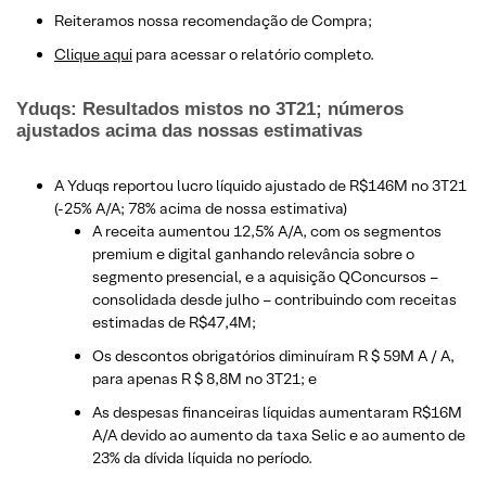
Reiteramos nossa recomendação de Compra;
Clique aqui
para acessar o relatório completo.
Yduqs: Resultados mistos no 3T21; números
ajustados acima das nossas estimativas
A Yduqs reportou lucro líquido ajustado de R$146M no 3T21
(-25% A/A; 78% acima de nossa estimativa)
A receita aumentou 12,5% A/A, com os segmentos
premium e digital ganhando relevância sobre o
segmento presencial, e a aquisição QConcursos –
consolidada desde julho – contribuindo com receitas
estimadas de R$47,4M;
Os descontos obrigatórios diminuíram R $ 59M A / A,
para apenas R $ 8,8M no 3T21; e
As despesas financeiras líquidas aumentaram R$16M
A/A devido ao aumento da taxa Selic e ao aumento de
23% da dívida líquida no período.