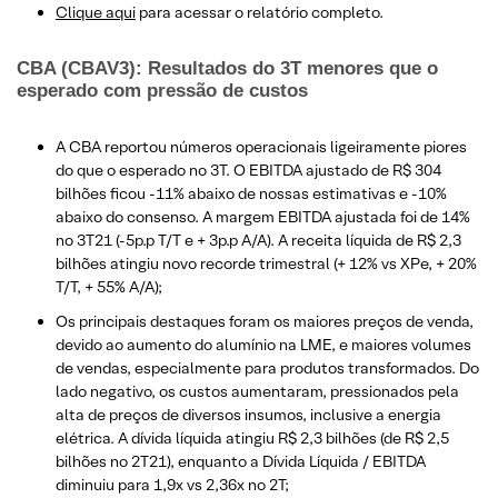
Clique aqui
para acessar o relatório completo.
CBA (CBAV3): Resultados do 3T menores que o
esperado com pressão de custos
A CBA reportou números operacionais ligeiramente piores
do que o esperado no 3T. O EBITDA ajustado de R$ 304
bilhões ficou -11% abaixo de nossas estimativas e -10%
abaixo do consenso. A margem EBITDA ajustada foi de 14%
no 3T21 (-5p.p T/T e + 3p.p A/A). A receita líquida de R$ 2,3
bilhões atingiu novo recorde trimestral (+ 12% vs XPe, + 20%
T/T, + 55% A/A);
Os principais destaques foram os maiores preços de venda,
devido ao aumento do alumínio na LME, e maiores volumes
de vendas, especialmente para produtos transformados. Do
lado negativo, os custos aumentaram, pressionados pela
alta de preços de diversos insumos, inclusive a energia
elétrica. A dívida líquida atingiu R$ 2,3 bilhões (de R$ 2,5
bilhões no 2T21), enquanto a Dívida Líquida / EBITDA
diminuiu para 1,9x vs 2,36x no 2T;