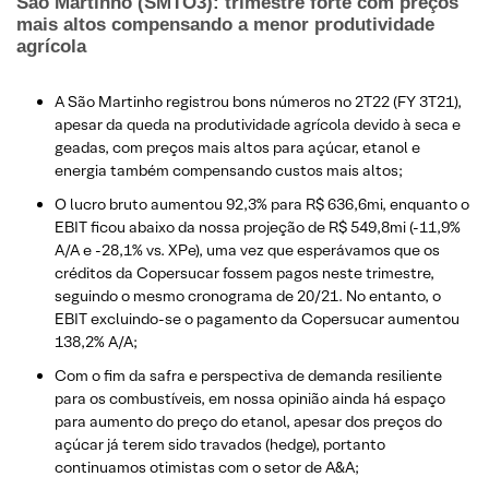
São Martinho (SMTO3): trimestre forte com preços
mais altos compensando a menor produtividade
agrícola
A São Martinho registrou bons números no 2T22 (FY 3T21),
apesar da queda na produtividade agrícola devido à seca e
geadas, com preços mais altos para açúcar, etanol e
energia também compensando custos mais altos;
O lucro bruto aumentou 92,3% para R$ 636,6mi, enquanto o
EBIT ficou abaixo da nossa projeção de R$ 549,8mi (-11,9%
A/A e -28,1% vs. XPe), uma vez que esperávamos que os
créditos da Copersucar fossem pagos neste trimestre,
seguindo o mesmo cronograma de 20/21. No entanto, o
EBIT excluindo-se o pagamento da Copersucar aumentou
138,2% A/A;
Com o fim da safra e perspectiva de demanda resiliente
para os combustíveis, em nossa opinião ainda há espaço
para aumento do preço do etanol, apesar dos preços do
açúcar já terem sido travados (hedge), portanto
continuamos otimistas com o setor de A&A;