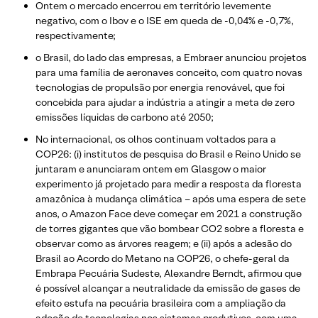
Ontem o mercado encerrou em território levemente
negativo, com o Ibov e o ISE em queda de -0,04% e -0,7%,
respectivamente;
o Brasil, do lado das empresas, a Embraer anunciou projetos
para uma família de aeronaves conceito, com quatro novas
tecnologias de propulsão por energia renovável, que foi
concebida para ajudar a indústria a atingir a meta de zero
emissões líquidas de carbono até 2050;
No internacional, os olhos continuam voltados para a
COP26: (i) institutos de pesquisa do Brasil e Reino Unido se
juntaram e anunciaram ontem em Glasgow o maior
experimento já projetado para medir a resposta da floresta
amazônica à mudança climática – após uma espera de sete
anos, o Amazon Face deve começar em 2021 a construção
de torres gigantes que vão bombear CO2 sobre a floresta e
observar como as árvores reagem; e (ii) após a adesão do
Brasil ao Acordo do Metano na COP26, o chefe-geral da
Embrapa Pecuária Sudeste, Alexandre Berndt, afirmou que
é possível alcançar a neutralidade da emissão de gases de
efeito estufa na pecuária brasileira com a ampliação da