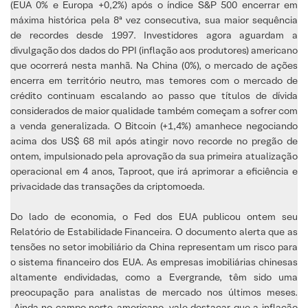
(EUA 0% e Europa +0,2%) após o índice S&P 500 encerrar em
máxima histórica pela 8ª vez consecutiva, sua maior sequência
de recordes desde 1997. Investidores agora aguardam a
divulgação dos dados do PPI (inflação aos produtores) americano
que ocorrerá nesta manhã. Na China (0%), o mercado de ações
encerra em território neutro, mas temores com o mercado de
crédito continuam escalando ao passo que títulos de dívida
considerados de maior qualidade também começam a sofrer com
a venda generalizada. O Bitcoin (+1,4%) amanhece negociando
acima dos US$ 68 mil após atingir novo recorde no pregão de
ontem, impulsionado pela aprovação da sua primeira atualização
operacional em 4 anos, Taproot, que irá aprimorar a eficiência e
privacidade das transações da criptomoeda.
Do lado de economia, o Fed dos EUA publicou ontem seu
Relatório de Estabilidade Financeira. O documento alerta que as
tensões no setor imobiliário da China representam um risco para
o sistema financeiro dos EUA. As empresas imobiliárias chinesas
altamente endividadas, como a Evergrande, têm sido uma
preocupação para analistas de mercado nos últimos meses.
Ainda no campo norte-americano, vale destacar que a inflação