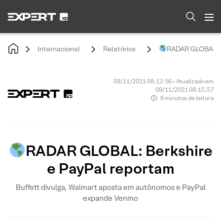
Internacional
Relatórios
RADAR GLOBAL: B
09/11/2021 08:12:56 • Atualizado em
09/11/2021 08:15:57
6 minutos de leitura
RADAR GLOBAL: Berkshire
e PayPal reportam
Buffett divulga, Walmart aposta em autônomos e PayPal
expande Venmo