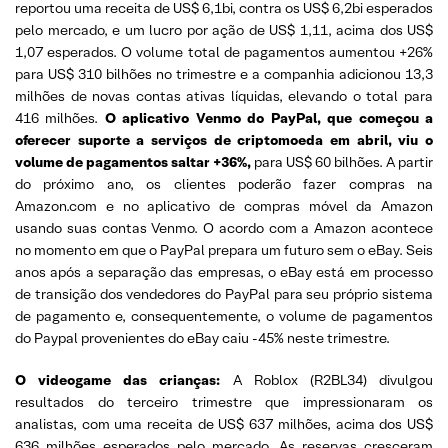
reportou uma receita de US$ 6,1bi, contra os US$ 6,2bi esperados
pelo mercado, e um lucro por ação de US$ 1,11, acima dos US$
1,07 esperados. O volume total de pagamentos aumentou +26%
para US$ 310 bilhões no trimestre e a companhia adicionou 13,3
milhões de novas contas ativas líquidas, elevando o total para
416 milhões.
O aplicativo Venmo do PayPal, que começou a
oferecer suporte a serviços de criptomoeda em abril, viu o
volume de pagamentos saltar +36%,
para US$ 60 bilhões. A partir
do próximo ano, os clientes poderão fazer compras na
Amazon.com e no aplicativo de compras móvel da Amazon
usando suas contas Venmo. O acordo com a Amazon acontece
no momento em que o PayPal prepara um futuro sem o eBay. Seis
anos após a separação das empresas, o eBay está em processo
de transição dos vendedores do PayPal para seu próprio sistema
de pagamento e, consequentemente, o volume de pagamentos
do Paypal provenientes do eBay caiu -45% neste trimestre.
O videogame das crianças:
A Roblox (R2BL34) divulgou
resultados do terceiro trimestre que impressionaram os
analistas, com uma receita de US$ 637 milhões, acima dos US$
636 milhões esperados pelo mercado. As reservas cresceram