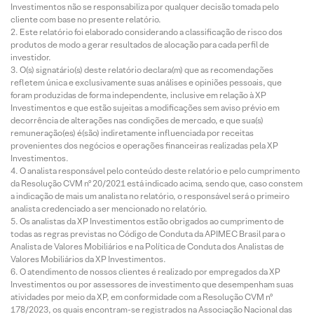
Investimentos não se responsabiliza por qualquer decisão tomada pelo
cliente com base no presente relatório.
Este relatório foi elaborado considerando a classificação de risco dos
produtos de modo a gerar resultados de alocação para cada perfil de
investidor.
O(s) signatário(s) deste relatório declara(m) que as recomendações
refletem única e exclusivamente suas análises e opiniões pessoais, que
foram produzidas de forma independente, inclusive em relação à XP
Investimentos e que estão sujeitas a modificações sem aviso prévio em
decorrência de alterações nas condições de mercado, e que sua(s)
remuneração(es) é(são) indiretamente influenciada por receitas
provenientes dos negócios e operações financeiras realizadas pela XP
Investimentos.
O analista responsável pelo conteúdo deste relatório e pelo cumprimento
da Resolução CVM nº 20/2021 está indicado acima, sendo que, caso constem
a indicação de mais um analista no relatório, o responsável será o primeiro
analista credenciado a ser mencionado no relatório.
Os analistas da XP Investimentos estão obrigados ao cumprimento de
todas as regras previstas no Código de Conduta da APIMEC Brasil para o
Analista de Valores Mobiliários e na Política de Conduta dos Analistas de
Valores Mobiliários da XP Investimentos.
O atendimento de nossos clientes é realizado por empregados da XP
Investimentos ou por assessores de investimento que desempenham suas
atividades por meio da XP, em conformidade com a Resolução CVM nº
178/2023, os quais encontram-se registrados na Associação Nacional das