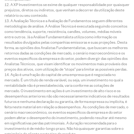
A XP Investimentos se exime de qualquer responsabilidade por quaisquer
prejuízos, diretos ou indiretos, que venham a decorrer da utilização deste
relatório ou seu conteúdo.
A Avaliação Técnica e a Avaliação de Fundamentos seguem diferentes
metodologias de análise. A Análise Técnica é executada seguindo conceitos
como tendência, suporte, resistência, candles, volumes, médias móveis
entre outros. Já a Análise Fundamentalista utiliza como informação os
resultados divulgados pelas companhias emissoras e suas projeções. Desta
forma, as opiniões dos Analistas Fundamentalistas, que buscam os melhores
retornos dadas as condições de mercado, o cenário macroeconômico e os
eventos específicos da empresa e do setor, podem divergir das opiniões dos
Analistas Técnicos, que visam identificar os movimentos mais prováveis dos
preços dos ativos, com utilização de “stops” para limitar as possíveis perdas.
Ação é uma fração do capital de uma empresa que é negociada no
mercado. É um título de renda variável, ou seja, um investimento no qual a
rentabilidade não é preestabelecida, varia conforme as cotações de
mercado. O investimento em ações é um investimento de alto risco e os
desempenhos anteriores não são necessariamente indicativos de resultados
futuros e nenhuma declaração ou garantia, de forma expressa ou implícita, é
feita neste material em relação a desempenhos. As condições de mercado, o
cenário macroeconômico, os eventos específicos da empresa e do setor
podem afetar o desempenho do investimento, podendo resultar até mesmo
em significativas perdas patrimoniais. A duração recomendada para o
investimento é de médio-longo prazo. Não há quaisquer garantias sobre o
patrimônio do cliente neste tipo de produto.