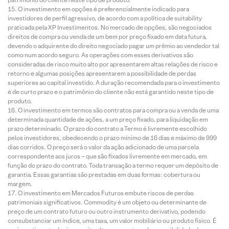
O investimento em opções é preferencialmente indicado para
investidores de perfil agressivo, de acordo com a política de suitability
praticada pela XP Investimentos. No mercado de opções, são negociados
direitos de compra ou venda de um bem por preço fixado em data futura,
devendo o adquirente do direito negociado pagar um prêmio ao vendedor tal
como num acordo seguro. As operações com esses derivativos são
consideradas de risco muito alto por apresentarem altas relações de risco e
retorno e algumas posições apresentarem a possibilidade de perdas
superiores ao capital investido. A duração recomendada para o investimento
é de curto prazo e o patrimônio do cliente não está garantido neste tipo de
produto.
O investimento em termos são contratos para compra ou a venda de uma
determinada quantidade de ações, a um preço fixado, para liquidação em
prazo determinado. O prazo do contrato a Termo é livremente escolhido
pelos investidores, obedecendo o prazo mínimo de 16 dias e máximo de 999
dias corridos. O preço será o valor da ação adicionado de uma parcela
correspondente aos juros – que são fixados livremente em mercado, em
função do prazo do contrato. Toda transação a termo requer um depósito de
garantia. Essas garantias são prestadas em duas formas: cobertura ou
margem.
O investimento em Mercados Futuros embute riscos de perdas
patrimoniais significativos. Commodity é um objeto ou determinante de
preço de um contrato futuro ou outro instrumento derivativo, podendo
consubstanciar um índice, uma taxa, um valor mobiliário ou produto físico. É