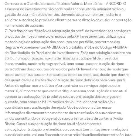
Corretoras e Distribuidoras de Títulos e Valores Mobiliários – ANCORD. O
assessor de investimento não pode realizar consultoria, administração ou
gestão de patrimônio de clientes, devendo atuar como intermediário e
solicitar autorização prévia do cliente para a realização de qualquer operação
no mercado de capitais.
Para fins de verificação da adequação do perfil do investidor aos serviços e
produtos de investimento oferecidos pela XP Investimentos, utilizamos a
metodologia de adequação dos produtos por portfólio, nos termos das
Regras e Procedimentos ANBIMA de Suitability nº 01 e do Código ANBIMA
de Distribuição de Produtos de Investimento. Essa metodologia consiste em
atribuir uma pontuação máxima de risco para cada perfil de investidor
(conservador, moderado e agressivo), bem como uma pontuação de risco
para cada um dos produtos oferecidos pela XP Investimentos, de modo que
todos os clientes possam ter acesso a todos os produtos, desde que dentro
das quantidades e limites da pontuação de risco definidas para o seu perfil.
Antes de aplicar nos produtos e/ou contratar os serviços objeto deste
material, é importante que você verifique se a sua pontuação de risco atual
comporta a aplicação nos produtos e/ou a contratação dos serviços em
questão, bem como se há limitações de volume, concentração e/ou
quantidade para a aplicação desejada. Você pode consultar essas
informações diretamente no momento da transmissão da sua ordem ou,
ainda, consultando o risco geral da sua carteira na tela de carteira (Visão
Risco). Caso a sua pontuação de risco atual não comporte a
aplicação/contratação pretendida, ou caso existam limitações em relação à
quantidade e/ou volume financeiro para a referida aplicação/contratação, isto