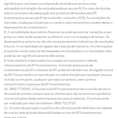
significa que, com base na composição atual da sua carteira, esta
aplicação/contratação não está adequada ao seu perfil. Em caso de dúvidas
sobre o processo de adequação dos produtos oferecidos pela XP
Investimentos ao seu perfil de investidor, consulte o FAQ. As condições de
mercado, mudanças climáticas e o cenário macroeconômico podem afetar o
desempenho do investimento.
A rentabilidade de produtos financeiros pode apresentar variações e seu
preço ou valor pode aumentar ou diminuir num curto espaço de tempo. Os
desempenhos anteriores não são necessariamente indicativos de resultados
futuros. A rentabilidade divulgada não é líquida de impostos. As informações
presentes neste material são baseadas em simulações e os resultados reais
poderão ser significativamente diferentes.
Este relatório é destinado à circulação exclusiva para a rede de
relacionamento da XP Investimentos, incluindo assessores de
investimentos da XP e clientes da XP, podendo também ser divulgado no site
da XP. Fica proibida sua reprodução ou redistribuição para qualquer pessoa,
no todo ou em parte, qualquer que seja o propósito, sem o prévio
consentimento expresso da XP Investimentos.
0800 77 20202. A Ouvidoria da XP Investimentos tem a missão de servir
de canal de contato sempre que os clientes que não se sentirem satisfeitos
com as soluções dadas pela empresa aos seus problemas. O contato pode
ser realizado por meio do telefone: 0800 722 3710.
O custo da operação e a política de cobrança estão definidos nas tabelas
de custos operacionais disponibilizadas no site da XP Investimentos:
www.xpi.com.br.