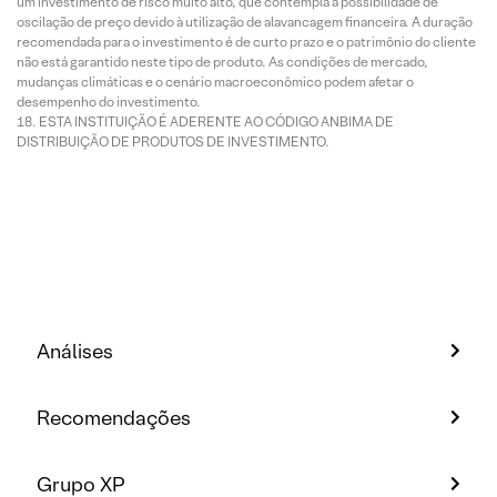
um investimento de risco muito alto, que contempla a possibilidade de
oscilação de preço devido à utilização de alavancagem financeira. A duração
recomendada para o investimento é de curto prazo e o patrimônio do cliente
não está garantido neste tipo de produto. As condições de mercado,
mudanças climáticas e o cenário macroeconômico podem afetar o
desempenho do investimento.
ESTA INSTITUIÇÃO É ADERENTE AO CÓDIGO ANBIMA DE
DISTRIBUIÇÃO DE PRODUTOS DE INVESTIMENTO.
Análises
Recomendações
Grupo XP