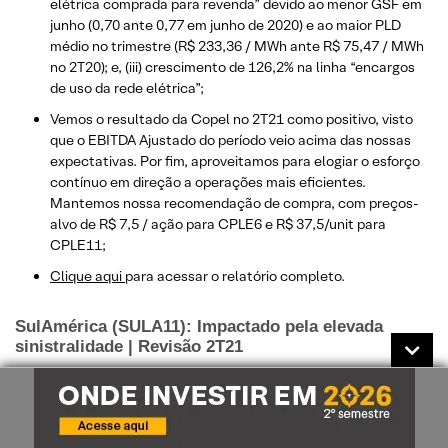
elétrica comprada para revenda” devido ao menor GSF em
junho (0,70 ante 0,77 em junho de 2020) e ao maior PLD
médio no trimestre (R$ 233,36 / MWh ante R$ 75,47 / MWh
no 2T20); e, (iii) crescimento de 126,2% na linha “encargos
de uso da rede elétrica”;
Vemos o resultado da Copel no 2T21 como positivo, visto
que o EBITDA Ajustado do período veio acima das nossas
expectativas. Por fim, aproveitamos para elogiar o esforço
contínuo em direção a operações mais eficientes.
Mantemos nossa recomendação de compra, com preços-
alvo de R$ 7,5 / ação para CPLE6 e R$ 37,5/unit para
CPLE11;
Clique aqui
para acessar o relatório completo.
SulAmérica (SULA11): Impactado pela elevada
sinistralidade | Revisão 2T21
A SulAmérica reportou resultados abaixo do esperado no
segundo trimestre de 2021 (2T21), com lucro líquido de R$
29,3 milhões (vs. R$ 115 milhões do consenso Reuters),