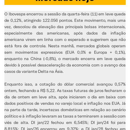
O Ibovespa encerrou a sessão da quarta-feira (11) em leve queda
de 0,12%, atingindo 122.056 pontos. Este movimento, mais uma
vez, descolou da elevação das principais bolsas internacionais,
especialmente das americanas, após dados da inflação
americana virem em linha com o esperado e sugerirem que não
está fora de controle. Nesta manhã, mercados globais operam
sem movimentos expressivos (EUA 0,0% e Europa + 0,1%),
enquanto na China (-0,8%), o mercado encerra em leve queda
devido à possível desaceleração da economia com o avanço dos
casos da variante Delta na Ásia.
Enquanto isso, a cotação do dólar comercial avançou 0,57%
ontem, fechando a R$ 5,22. As taxas futuras de juros fecharam o
dia de ontem em leve alta, após iniciarem o dia em baixa com
dados positivos de vendas no varejo local e inflação nos EUA. Já
na parte da tarde, incertezas domésticas em relação ao cenário
político e à inflação levaram as taxas a terminarem a sessão com
viés de alta. DI jan/22 fechou em 6,545%; DI jan/24 foi para
8,815%; DI jan/26 encerrou em 9,32%; e DI jan/28 fechou em