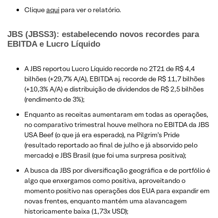
Clique
aqui
para ver o relatório.
JBS (JBSS3): estabelecendo novos recordes para
EBITDA e Lucro Líquido
A JBS reportou Lucro Líquido recorde no 2T21 de R$ 4,4
bilhões (+29,7% A/A), EBITDA aj. recorde de R$ 11,7 bilhões
(+10,3% A/A) e distribuição de dividendos de R$ 2,5 bilhões
(rendimento de 3%);
Enquanto as receitas aumentaram em todas as operações,
no comparativo trimestral houve melhora no EBITDA da JBS
USA Beef (o que já era esperado), na Pilgrim’s Pride
(resultado reportado ao final de julho e já absorvido pelo
mercado) e JBS Brasil (que foi uma surpresa positiva);
A busca da JBS por diversificação geográfica e de portfólio é
algo que enxergamos como positiva, aproveitando o
momento positivo nas operações dos EUA para expandir em
novas frentes, enquanto mantém uma alavancagem
historicamente baixa (1,73x USD);