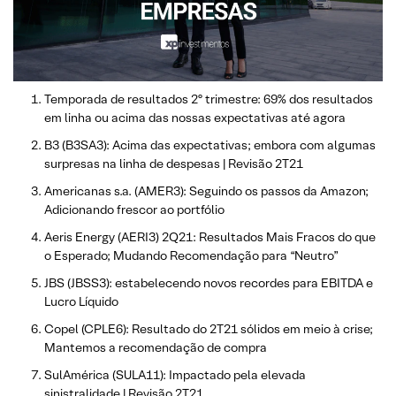
Temporada de resultados 2º trimestre: 69% dos resultados
em linha ou acima das nossas expectativas até agora
B3 (B3SA3): Acima das expectativas; embora com algumas
surpresas na linha de despesas | Revisão 2T21
Americanas s.a. (AMER3): Seguindo os passos da Amazon;
Adicionando frescor ao portfólio
Aeris Energy (AERI3) 2Q21: Resultados Mais Fracos do que
o Esperado; Mudando Recomendação para “Neutro”
JBS (JBSS3): estabelecendo novos recordes para EBITDA e
Lucro Líquido
Copel (CPLE6): Resultado do 2T21 sólidos em meio à crise;
Mantemos a recomendação de compra
SulAmérica (SULA11): Impactado pela elevada
sinistralidade | Revisão 2T21