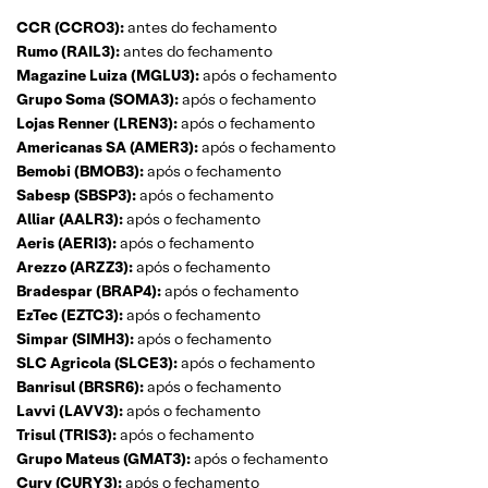
CCR (CCRO3):
antes do fechamento
Rumo (RAIL3):
antes do fechamento
Magazine Luiza (MGLU3):
após o fechamento
Grupo Soma (SOMA3):
após o fechamento
Lojas Renner (LREN3):
após o fechamento
Americanas SA (AMER3):
após o fechamento
Bemobi (BMOB3):
após o fechamento
Sabesp (SBSP3):
após o fechamento
Alliar (AALR3):
após o fechamento
Aeris (AERI3):
após o fechamento
Arezzo (ARZZ3):
após o fechamento
Bradespar (BRAP4):
após o fechamento
EzTec (EZTC3):
após o fechamento
Simpar (SIMH3):
após o fechamento
SLC Agricola (SLCE3):
após o fechamento
Banrisul (BRSR6):
após o fechamento
Lavvi (LAVV3):
após o fechamento
Trisul (TRIS3):
após o fechamento
Grupo Mateus (GMAT3):
após o fechamento
Cury (CURY3):
após o fechamento