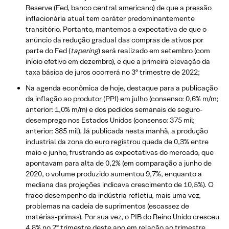
Reserve (Fed, banco central americano) de que a pressão
inflacionária atual tem caráter predominantemente
transitório. Portanto, mantemos a expectativa de que o
anúncio da redução gradual das compras de ativos por
parte do Fed (
tapering
) será realizado em setembro (com
início efetivo em dezembro), e que a primeira elevação da
taxa básica de juros ocorrerá no 3º trimestre de 2022;
Na agenda econômica de hoje, destaque para a publicação
da inflação ao produtor (PPI) em julho (consenso: 0,6% m/m;
anterior: 1,0% m/m) e dos pedidos semanais de seguro-
desemprego nos Estados Unidos (consenso: 375 mil;
anterior: 385 mil). Já publicada nesta manhã, a produção
industrial da zona do euro registrou queda de 0,3% entre
maio e junho, frustrando as expectativas do mercado, que
apontavam para alta de 0,2% (em comparação a junho de
2020, o volume produzido aumentou 9,7%, enquanto a
mediana das projeções indicava crescimento de 10,5%). O
fraco desempenho da indústria refletiu, mais uma vez,
problemas na cadeia de suprimentos (escassez de
matérias-primas). Por sua vez, o PIB do Reino Unido cresceu
4,8% no 2º trimestre deste ano em relação ao trimestre