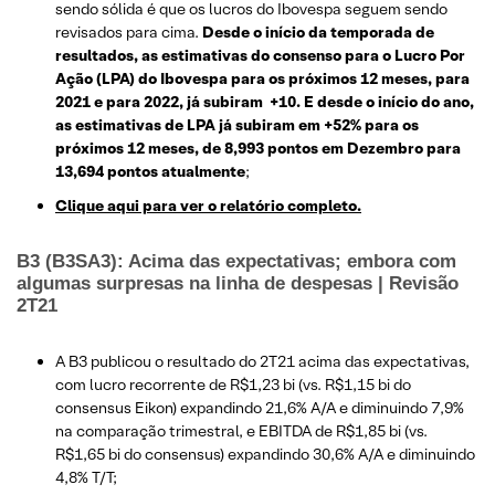
sendo sólida é que os lucros do Ibovespa seguem sendo
revisados para cima.
Desde o início da temporada de
resultados, as estimativas do consenso para o Lucro Por
Ação (LPA) do Ibovespa para os próximos 12 meses, para
2021 e para 2022, já subiram +10. E desde o início do ano,
as estimativas de LPA já subiram em +52% para os
próximos 12 meses, de 8,993 pontos em Dezembro para
13,694 pontos atualmente
;
Clique aqui para ver o relatório completo.
B3 (B3SA3): Acima das expectativas; embora com
algumas surpresas na linha de despesas | Revisão
2T21
A B3 publicou o resultado do 2T21 acima das expectativas,
com lucro recorrente de R$1,23 bi (vs. R$1,15 bi do
consensus Eikon) expandindo 21,6% A/A e diminuindo 7,9%
na comparação trimestral, e EBITDA de R$1,85 bi (vs.
R$1,65 bi do consensus) expandindo 30,6% A/A e diminuindo
4,8% T/T;