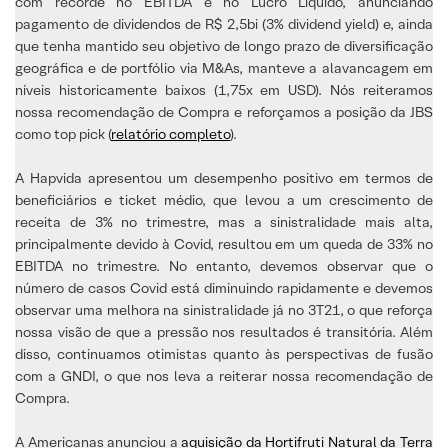
com recorde no EBITDA e no Lucro Líquido, anunciando
pagamento de dividendos de R$ 2,5bi (3% dividend yield) e, ainda
que tenha mantido seu objetivo de longo prazo de diversificação
geográfica e de portfólio via M&As, manteve a alavancagem em
níveis historicamente baixos (1,75x em USD). Nós reiteramos
nossa recomendação de Compra e reforçamos a posição da JBS
como top pick (
relatório completo
).
A Hapvida apresentou um desempenho positivo em termos de
beneficiários e ticket médio, que levou a um crescimento de
receita de 3% no trimestre, mas a sinistralidade mais alta,
principalmente devido à Covid, resultou em um queda de 33% no
EBITDA no trimestre. No entanto, devemos observar que o
número de casos Covid está diminuindo rapidamente e devemos
observar uma melhora na sinistralidade já no 3T21, o que reforça
nossa visão de que a pressão nos resultados é transitória. Além
disso, continuamos otimistas quanto às perspectivas de fusão
com a GNDI, o que nos leva a reiterar nossa recomendação de
Compra.
A Americanas anunciou a
aquisição da Hortifruti Natural da Terra