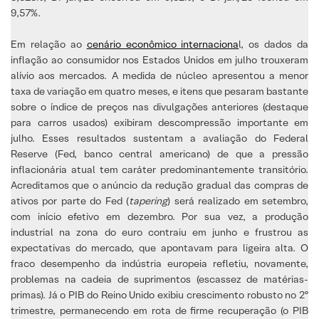
9,57%.
Em relação ao
cenário econômico internaciona
l, os dados da
inflação ao consumidor nos Estados Unidos em julho trouxeram
alívio aos mercados. A medida de núcleo apresentou a menor
taxa de variação em quatro meses, e itens que pesaram bastante
sobre o índice de preços nas divulgações anteriores (destaque
para carros usados) exibiram descompressão importante em
julho. Esses resultados sustentam a avaliação do Federal
Reserve (Fed, banco central americano) de que a pressão
inflacionária atual tem caráter predominantemente transitório.
Acreditamos que o anúncio da redução gradual das compras de
ativos por parte do Fed (
tapering
) será realizado em setembro,
com início efetivo em dezembro. Por sua vez, a produção
industrial na zona do euro contraiu em junho e frustrou as
expectativas do mercado, que apontavam para ligeira alta. O
fraco desempenho da indústria europeia refletiu, novamente,
problemas na cadeia de suprimentos (escassez de matérias-
primas). Já o PIB do Reino Unido exibiu crescimento robusto no 2º
trimestre, permanecendo em rota de firme recuperação (o PIB