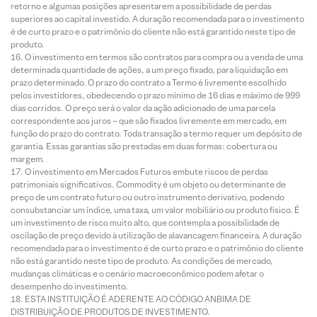
retorno e algumas posições apresentarem a possibilidade de perdas
superiores ao capital investido. A duração recomendada para o investimento
é de curto prazo e o patrimônio do cliente não está garantido neste tipo de
produto.
O investimento em termos são contratos para compra ou a venda de uma
determinada quantidade de ações, a um preço fixado, para liquidação em
prazo determinado. O prazo do contrato a Termo é livremente escolhido
pelos investidores, obedecendo o prazo mínimo de 16 dias e máximo de 999
dias corridos. O preço será o valor da ação adicionado de uma parcela
correspondente aos juros – que são fixados livremente em mercado, em
função do prazo do contrato. Toda transação a termo requer um depósito de
garantia. Essas garantias são prestadas em duas formas: cobertura ou
margem.
O investimento em Mercados Futuros embute riscos de perdas
patrimoniais significativos. Commodity é um objeto ou determinante de
preço de um contrato futuro ou outro instrumento derivativo, podendo
consubstanciar um índice, uma taxa, um valor mobiliário ou produto físico. É
um investimento de risco muito alto, que contempla a possibilidade de
oscilação de preço devido à utilização de alavancagem financeira. A duração
recomendada para o investimento é de curto prazo e o patrimônio do cliente
não está garantido neste tipo de produto. As condições de mercado,
mudanças climáticas e o cenário macroeconômico podem afetar o
desempenho do investimento.
ESTA INSTITUIÇÃO É ADERENTE AO CÓDIGO ANBIMA DE
DISTRIBUIÇÃO DE PRODUTOS DE INVESTIMENTO.