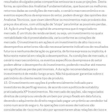
resultados divulgados pelas companhias emissoras e suas projeções. Desta
forma, as opiniões dos Analistas Fundamentalistas, que buscam os melhores
retornos dadas as condições de mercado, o cenário macroeconômico e os
eventos específicos da empresa e do setor, podem divergir das opiniões dos
Analistas Técnicos, que visam identificar os movimentos mais prováveis dos
preços dos ativos, com utilização de “stops” para limitar as possíveis perdas.
Ação é uma fração do capital de uma empresa que é negociada no
mercado. É um título de renda variável, ou seja, um investimento no qual a
rentabilidade não é preestabelecida, varia conforme as cotações de
mercado. O investimento em ações é um investimento de alto risco e os
desempenhos anteriores não são necessariamente indicativos de resultados
futuros e nenhuma declaração ou garantia, de forma expressa ou implícita, é
feita neste material em relação a desempenhos. As condições de mercado, o
cenário macroeconômico, os eventos específicos da empresa e do setor
podem afetar o desempenho do investimento, podendo resultar até mesmo
em significativas perdas patrimoniais. A duração recomendada para o
investimento é de médio-longo prazo. Não há quaisquer garantias sobre o
patrimônio do cliente neste tipo de produto.
O investimento em opções é preferencialmente indicado para
investidores de perfil agressivo, de acordo com a política de suitability
praticada pela XP Investimentos. No mercado de opções, são negociados
direitos de compra ou venda de um bem por preço fixado em data futura,
devendo o adquirente do direito negociado pagar um prêmio ao vendedor tal
como num acordo seguro. As operações com esses derivativos são
consideradas de risco muito alto por apresentarem altas relações de risco e