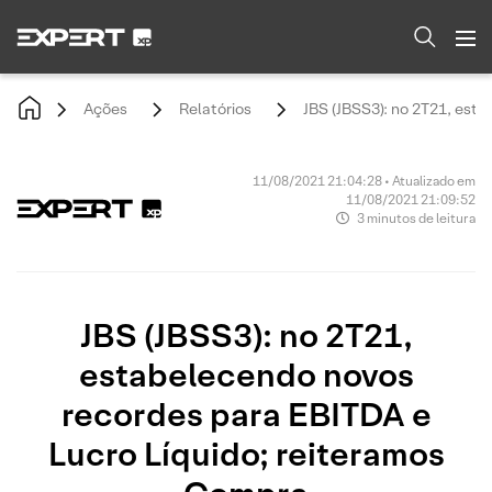
Ações
Relatórios
JBS (JBSS3): no 2T21, est
11/08/2021 21:04:28 • Atualizado em
11/08/2021 21:09:52
3 minutos de leitura
JBS (JBSS3): no 2T21,
estabelecendo novos
recordes para EBITDA e
Lucro Líquido; reiteramos