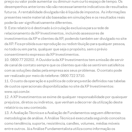
preço ou valor pode aumentar ou diminuir num curto espaço de tempo. Os
desempenhos anteriores não são necessariamente indicativos de resultados
futuros. A rentabilidade divulgada não é líquida de impostos. As informações
presentes neste material são baseadas em simulações e os resultados reais
poderão ser significativamente diferentes.
Este relatório é destinado à circulação exclusiva para a rede de
relacionamento da XP Investimentos, incluindo assessores de
investimentos da XP e clientes da XP, podendo também ser divulgado no site
da XP. Fica proibida sua reprodução ou redistribuição para qualquer pessoa,
no todo ou em parte, qualquer que seja o propósito, sem o prévio
consentimento expresso da XP Investimentos.
0800 77 20202. A Ouvidoria da XP Investimentos tem a missão de servir
de canal de contato sempre que os clientes que não se sentirem satisfeitos
com as soluções dadas pela empresa aos seus problemas. O contato pode
ser realizado por meio do telefone: 0800 722 3710.
O custo da operação e a política de cobrança estão definidos nas tabelas
de custos operacionais disponibilizadas no site da XP Investimentos:
www.xpi.com.br.
A XP Investimentos se exime de qualquer responsabilidade por quaisquer
prejuízos, diretos ou indiretos, que venham a decorrer da utilização deste
relatório ou seu conteúdo.
A Avaliação Técnica e a Avaliação de Fundamentos seguem diferentes
metodologias de análise. A Análise Técnica é executada seguindo conceitos
como tendência, suporte, resistência, candles, volumes, médias móveis
entre outros. Já a Análise Fundamentalista utiliza como informação os