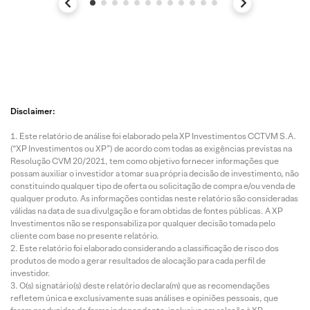
Disclaimer:
Este relatório de análise foi elaborado pela XP Investimentos CCTVM S.A.
(“XP Investimentos ou XP”) de acordo com todas as exigências previstas na
Resolução CVM 20/2021, tem como objetivo fornecer informações que
possam auxiliar o investidor a tomar sua própria decisão de investimento, não
constituindo qualquer tipo de oferta ou solicitação de compra e/ou venda de
qualquer produto. As informações contidas neste relatório são consideradas
válidas na data de sua divulgação e foram obtidas de fontes públicas. A XP
Investimentos não se responsabiliza por qualquer decisão tomada pelo
cliente com base no presente relatório.
Este relatório foi elaborado considerando a classificação de risco dos
produtos de modo a gerar resultados de alocação para cada perfil de
investidor.
O(s) signatário(s) deste relatório declara(m) que as recomendações
refletem única e exclusivamente suas análises e opiniões pessoais, que