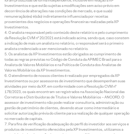
foram produzidas de forma independente, inclusive em relação à XP
Investimentos e que estão sujeitas a modificações sem aviso prévio em
decorrência de alterações nas condições de mercado, e que sua(s)
remuneração(es) é(são) indiretamente influenciada por receitas
provenientes dos negócios e operações financeiras realizadas pela XP
Investimentos.
O analista responsável pelo conteúdo deste relatório e pelo cumprimento
da Resolução CVM nº 20/2021 está indicado acima, sendo que, caso constem
a indicação de mais um analista no relatório, o responsável será o primeiro
analista credenciado a ser mencionado no relatório.
Os analistas da XP Investimentos estão obrigados ao cumprimento de
todas as regras previstas no Código de Conduta da APIMEC Brasil para o
Analista de Valores Mobiliários e na Política de Conduta dos Analistas de
Valores Mobiliários da XP Investimentos.
O atendimento de nossos clientes é realizado por empregados da XP
Investimentos ou por assessores de investimento que desempenham suas
atividades por meio da XP, em conformidade com a Resolução CVM nº
178/2023, os quais encontram-se registrados na Associação Nacional das
Corretoras e Distribuidoras de Títulos e Valores Mobiliários – ANCORD. O
assessor de investimento não pode realizar consultoria, administração ou
gestão de patrimônio de clientes, devendo atuar como intermediário e
solicitar autorização prévia do cliente para a realização de qualquer operação
no mercado de capitais.
Para fins de verificação da adequação do perfil do investidor aos serviços e
produtos de investimento oferecidos pela XP Investimentos, utilizamos a