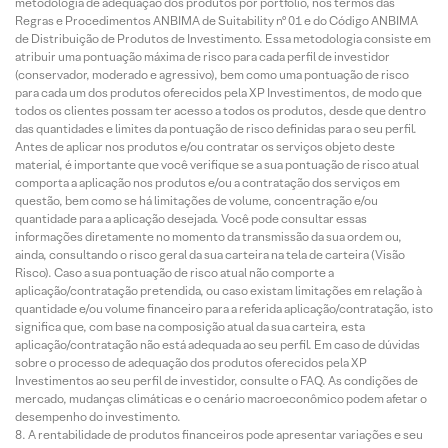
metodologia de adequação dos produtos por portfólio, nos termos das
Regras e Procedimentos ANBIMA de Suitability nº 01 e do Código ANBIMA
de Distribuição de Produtos de Investimento. Essa metodologia consiste em
atribuir uma pontuação máxima de risco para cada perfil de investidor
(conservador, moderado e agressivo), bem como uma pontuação de risco
para cada um dos produtos oferecidos pela XP Investimentos, de modo que
todos os clientes possam ter acesso a todos os produtos, desde que dentro
das quantidades e limites da pontuação de risco definidas para o seu perfil.
Antes de aplicar nos produtos e/ou contratar os serviços objeto deste
material, é importante que você verifique se a sua pontuação de risco atual
comporta a aplicação nos produtos e/ou a contratação dos serviços em
questão, bem como se há limitações de volume, concentração e/ou
quantidade para a aplicação desejada. Você pode consultar essas
informações diretamente no momento da transmissão da sua ordem ou,
ainda, consultando o risco geral da sua carteira na tela de carteira (Visão
Risco). Caso a sua pontuação de risco atual não comporte a
aplicação/contratação pretendida, ou caso existam limitações em relação à
quantidade e/ou volume financeiro para a referida aplicação/contratação, isto
significa que, com base na composição atual da sua carteira, esta
aplicação/contratação não está adequada ao seu perfil. Em caso de dúvidas
sobre o processo de adequação dos produtos oferecidos pela XP
Investimentos ao seu perfil de investidor, consulte o FAQ. As condições de
mercado, mudanças climáticas e o cenário macroeconômico podem afetar o
desempenho do investimento.
A rentabilidade de produtos financeiros pode apresentar variações e seu