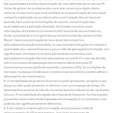
das quantidades e limites da pontuação de risco definidas para o seu perfil.
Antes de aplicar nos produtos e/ou contratar os serviços objeto deste
material, é importante que você verifique se a sua pontuação de risco atual
comporta a aplicação nos produtos e/ou a contratação dos serviços em
questão, bem como se há limitações de volume, concentração e/ou
quantidade para a aplicação desejada. Você pode consultar essas
informações diretamente no momento da transmissão da sua ordem ou,
ainda, consultando o risco geral da sua carteira na tela de carteira (Visão
Risco). Caso a sua pontuação de risco atual não comporte a
aplicação/contratação pretendida, ou caso existam limitações em relação à
quantidade e/ou volume financeiro para a referida aplicação/contratação, isto
significa que, com base na composição atual da sua carteira, esta
aplicação/contratação não está adequada ao seu perfil. Em caso de dúvidas
sobre o processo de adequação dos produtos oferecidos pela XP
Investimentos ao seu perfil de investidor, consulte o FAQ. As condições de
mercado, mudanças climáticas e o cenário macroeconômico podem afetar o
desempenho do investimento.
A rentabilidade de produtos financeiros pode apresentar variações e seu
preço ou valor pode aumentar ou diminuir num curto espaço de tempo. Os
desempenhos anteriores não são necessariamente indicativos de resultados
futuros. A rentabilidade divulgada não é líquida de impostos. As informações
presentes neste material são baseadas em simulações e os resultados reais
poderão ser significativamente diferentes.
Este relatório é destinado à circulação exclusiva para a rede de
relacionamento da XP Investimentos, incluindo assessores de