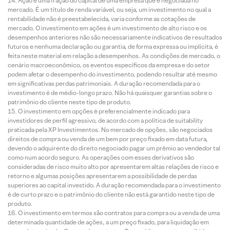
Ação é uma fração do capital de uma empresa que é negociada no
mercado. É um título de renda variável, ou seja, um investimento no qual a
rentabilidade não é preestabelecida, varia conforme as cotações de
mercado. O investimento em ações é um investimento de alto risco e os
desempenhos anteriores não são necessariamente indicativos de resultados
futuros e nenhuma declaração ou garantia, de forma expressa ou implícita, é
feita neste material em relação a desempenhos. As condições de mercado, o
cenário macroeconômico, os eventos específicos da empresa e do setor
podem afetar o desempenho do investimento, podendo resultar até mesmo
em significativas perdas patrimoniais. A duração recomendada para o
investimento é de médio-longo prazo. Não há quaisquer garantias sobre o
patrimônio do cliente neste tipo de produto.
O investimento em opções é preferencialmente indicado para
investidores de perfil agressivo, de acordo com a política de suitability
praticada pela XP Investimentos. No mercado de opções, são negociados
direitos de compra ou venda de um bem por preço fixado em data futura,
devendo o adquirente do direito negociado pagar um prêmio ao vendedor tal
como num acordo seguro. As operações com esses derivativos são
consideradas de risco muito alto por apresentarem altas relações de risco e
retorno e algumas posições apresentarem a possibilidade de perdas
superiores ao capital investido. A duração recomendada para o investimento
é de curto prazo e o patrimônio do cliente não está garantido neste tipo de
produto.
O investimento em termos são contratos para compra ou a venda de uma
determinada quantidade de ações, a um preço fixado, para liquidação em