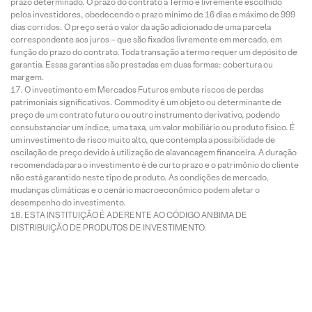
prazo determinado. O prazo do contrato a Termo é livremente escolhido
pelos investidores, obedecendo o prazo mínimo de 16 dias e máximo de 999
dias corridos. O preço será o valor da ação adicionado de uma parcela
correspondente aos juros – que são fixados livremente em mercado, em
função do prazo do contrato. Toda transação a termo requer um depósito de
garantia. Essas garantias são prestadas em duas formas: cobertura ou
margem.
O investimento em Mercados Futuros embute riscos de perdas
patrimoniais significativos. Commodity é um objeto ou determinante de
preço de um contrato futuro ou outro instrumento derivativo, podendo
consubstanciar um índice, uma taxa, um valor mobiliário ou produto físico. É
um investimento de risco muito alto, que contempla a possibilidade de
oscilação de preço devido à utilização de alavancagem financeira. A duração
recomendada para o investimento é de curto prazo e o patrimônio do cliente
não está garantido neste tipo de produto. As condições de mercado,
mudanças climáticas e o cenário macroeconômico podem afetar o
desempenho do investimento.
ESTA INSTITUIÇÃO É ADERENTE AO CÓDIGO ANBIMA DE
DISTRIBUIÇÃO DE PRODUTOS DE INVESTIMENTO.