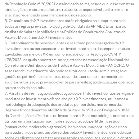
da Resolução CVM nº 20/2021 está indicado acima, sendo que, caso constem
a indicação de mais um analista no relatório, o responsável será o primeiro
analista credenciado a ser mencionado no relatório.
Os analistas da XP Investimentos estão obrigados ao cumprimento de
todas as regras previstas no Código de Conduta da APIMEC Brasil para o
Analista de Valores Mobiliários e na Política de Conduta dos Analistas de
Valores Mobiliários da XP Investimentos.
O atendimento de nossos clientes é realizado por empregados da XP
Investimentos ou por assessores de investimento que desempenham suas
atividades por meio da XP, em conformidade com a Resolução CVM nº
178/2023, os quais encontram-se registrados na Associação Nacional das
Corretoras e Distribuidoras de Títulos e Valores Mobiliários – ANCORD. O
assessor de investimento não pode realizar consultoria, administração ou
gestão de patrimônio de clientes, devendo atuar como intermediário e
solicitar autorização prévia do cliente para a realização de qualquer operação
no mercado de capitais.
Para fins de verificação da adequação do perfil do investidor aos serviços e
produtos de investimento oferecidos pela XP Investimentos, utilizamos a
metodologia de adequação dos produtos por portfólio, nos termos das
Regras e Procedimentos ANBIMA de Suitability nº 01 e do Código ANBIMA
de Distribuição de Produtos de Investimento. Essa metodologia consiste em
atribuir uma pontuação máxima de risco para cada perfil de investidor
(conservador, moderado e agressivo), bem como uma pontuação de risco
para cada um dos produtos oferecidos pela XP Investimentos, de modo que
todos os clientes possam ter acesso a todos os produtos, desde que dentro