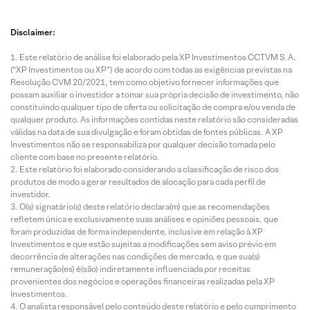
Disclaimer:
Este relatório de análise foi elaborado pela XP Investimentos CCTVM S.A.
(“XP Investimentos ou XP”) de acordo com todas as exigências previstas na
Resolução CVM 20/2021, tem como objetivo fornecer informações que
possam auxiliar o investidor a tomar sua própria decisão de investimento, não
constituindo qualquer tipo de oferta ou solicitação de compra e/ou venda de
qualquer produto. As informações contidas neste relatório são consideradas
válidas na data de sua divulgação e foram obtidas de fontes públicas. A XP
Investimentos não se responsabiliza por qualquer decisão tomada pelo
cliente com base no presente relatório.
Este relatório foi elaborado considerando a classificação de risco dos
produtos de modo a gerar resultados de alocação para cada perfil de
investidor.
O(s) signatário(s) deste relatório declara(m) que as recomendações
refletem única e exclusivamente suas análises e opiniões pessoais, que
foram produzidas de forma independente, inclusive em relação à XP
Investimentos e que estão sujeitas a modificações sem aviso prévio em
decorrência de alterações nas condições de mercado, e que sua(s)
remuneração(es) é(são) indiretamente influenciada por receitas
provenientes dos negócios e operações financeiras realizadas pela XP
Investimentos.
O analista responsável pelo conteúdo deste relatório e pelo cumprimento