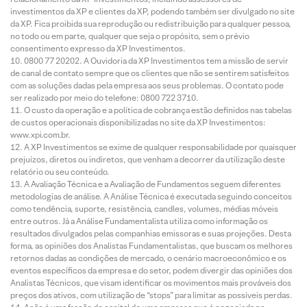
investimentos da XP e clientes da XP, podendo também ser divulgado no site
da XP. Fica proibida sua reprodução ou redistribuição para qualquer pessoa,
no todo ou em parte, qualquer que seja o propósito, sem o prévio
consentimento expresso da XP Investimentos.
0800 77 20202. A Ouvidoria da XP Investimentos tem a missão de servir
de canal de contato sempre que os clientes que não se sentirem satisfeitos
com as soluções dadas pela empresa aos seus problemas. O contato pode
ser realizado por meio do telefone: 0800 722 3710.
O custo da operação e a política de cobrança estão definidos nas tabelas
de custos operacionais disponibilizadas no site da XP Investimentos:
www.xpi.com.br.
A XP Investimentos se exime de qualquer responsabilidade por quaisquer
prejuízos, diretos ou indiretos, que venham a decorrer da utilização deste
relatório ou seu conteúdo.
A Avaliação Técnica e a Avaliação de Fundamentos seguem diferentes
metodologias de análise. A Análise Técnica é executada seguindo conceitos
como tendência, suporte, resistência, candles, volumes, médias móveis
entre outros. Já a Análise Fundamentalista utiliza como informação os
resultados divulgados pelas companhias emissoras e suas projeções. Desta
forma, as opiniões dos Analistas Fundamentalistas, que buscam os melhores
retornos dadas as condições de mercado, o cenário macroeconômico e os
eventos específicos da empresa e do setor, podem divergir das opiniões dos
Analistas Técnicos, que visam identificar os movimentos mais prováveis dos
preços dos ativos, com utilização de “stops” para limitar as possíveis perdas.