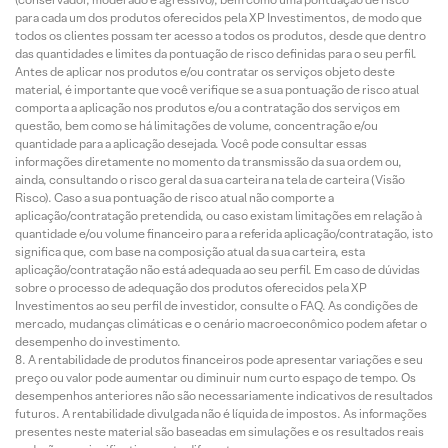
para cada um dos produtos oferecidos pela XP Investimentos, de modo que
todos os clientes possam ter acesso a todos os produtos, desde que dentro
das quantidades e limites da pontuação de risco definidas para o seu perfil.
Antes de aplicar nos produtos e/ou contratar os serviços objeto deste
material, é importante que você verifique se a sua pontuação de risco atual
comporta a aplicação nos produtos e/ou a contratação dos serviços em
questão, bem como se há limitações de volume, concentração e/ou
quantidade para a aplicação desejada. Você pode consultar essas
informações diretamente no momento da transmissão da sua ordem ou,
ainda, consultando o risco geral da sua carteira na tela de carteira (Visão
Risco). Caso a sua pontuação de risco atual não comporte a
aplicação/contratação pretendida, ou caso existam limitações em relação à
quantidade e/ou volume financeiro para a referida aplicação/contratação, isto
significa que, com base na composição atual da sua carteira, esta
aplicação/contratação não está adequada ao seu perfil. Em caso de dúvidas
sobre o processo de adequação dos produtos oferecidos pela XP
Investimentos ao seu perfil de investidor, consulte o FAQ. As condições de
mercado, mudanças climáticas e o cenário macroeconômico podem afetar o
desempenho do investimento.
A rentabilidade de produtos financeiros pode apresentar variações e seu
preço ou valor pode aumentar ou diminuir num curto espaço de tempo. Os
desempenhos anteriores não são necessariamente indicativos de resultados
futuros. A rentabilidade divulgada não é líquida de impostos. As informações
presentes neste material são baseadas em simulações e os resultados reais