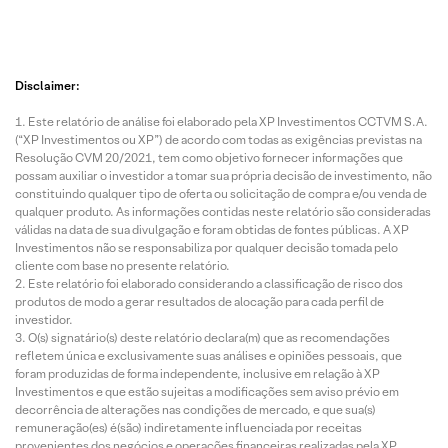
Disclaimer:
Este relatório de análise foi elaborado pela XP Investimentos CCTVM S.A.
(“XP Investimentos ou XP”) de acordo com todas as exigências previstas na
Resolução CVM 20/2021, tem como objetivo fornecer informações que
possam auxiliar o investidor a tomar sua própria decisão de investimento, não
constituindo qualquer tipo de oferta ou solicitação de compra e/ou venda de
qualquer produto. As informações contidas neste relatório são consideradas
válidas na data de sua divulgação e foram obtidas de fontes públicas. A XP
Investimentos não se responsabiliza por qualquer decisão tomada pelo
cliente com base no presente relatório.
Este relatório foi elaborado considerando a classificação de risco dos
produtos de modo a gerar resultados de alocação para cada perfil de
investidor.
O(s) signatário(s) deste relatório declara(m) que as recomendações
refletem única e exclusivamente suas análises e opiniões pessoais, que
foram produzidas de forma independente, inclusive em relação à XP
Investimentos e que estão sujeitas a modificações sem aviso prévio em
decorrência de alterações nas condições de mercado, e que sua(s)
remuneração(es) é(são) indiretamente influenciada por receitas
provenientes dos negócios e operações financeiras realizadas pela XP