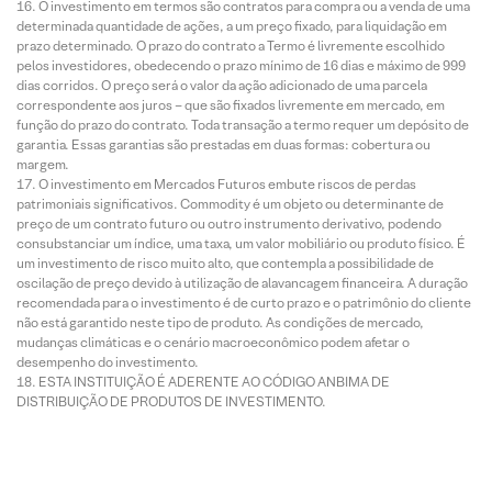
O investimento em termos são contratos para compra ou a venda de uma
determinada quantidade de ações, a um preço fixado, para liquidação em
prazo determinado. O prazo do contrato a Termo é livremente escolhido
pelos investidores, obedecendo o prazo mínimo de 16 dias e máximo de 999
dias corridos. O preço será o valor da ação adicionado de uma parcela
correspondente aos juros – que são fixados livremente em mercado, em
função do prazo do contrato. Toda transação a termo requer um depósito de
garantia. Essas garantias são prestadas em duas formas: cobertura ou
margem.
O investimento em Mercados Futuros embute riscos de perdas
patrimoniais significativos. Commodity é um objeto ou determinante de
preço de um contrato futuro ou outro instrumento derivativo, podendo
consubstanciar um índice, uma taxa, um valor mobiliário ou produto físico. É
um investimento de risco muito alto, que contempla a possibilidade de
oscilação de preço devido à utilização de alavancagem financeira. A duração
recomendada para o investimento é de curto prazo e o patrimônio do cliente
não está garantido neste tipo de produto. As condições de mercado,
mudanças climáticas e o cenário macroeconômico podem afetar o
desempenho do investimento.
ESTA INSTITUIÇÃO É ADERENTE AO CÓDIGO ANBIMA DE
DISTRIBUIÇÃO DE PRODUTOS DE INVESTIMENTO.