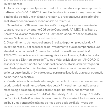
Investimentos.
O analista responsável pelo conteúdo deste relatório e pelo cumprimento
da Resolução CVM nº 20/2021 está indicado acima, sendo que, caso constem
a indicação de mais um analista no relatório, o responsável será o primeiro
analista credenciado a ser mencionado no relatório.
Os analistas da XP Investimentos estão obrigados ao cumprimento de
todas as regras previstas no Código de Conduta da APIMEC Brasil para o
Analista de Valores Mobiliários e na Política de Conduta dos Analistas de
Valores Mobiliários da XP Investimentos.
O atendimento de nossos clientes é realizado por empregados da XP
Investimentos ou por assessores de investimento que desempenham suas
atividades por meio da XP, em conformidade com a Resolução CVM nº
178/2023, os quais encontram-se registrados na Associação Nacional das
Corretoras e Distribuidoras de Títulos e Valores Mobiliários – ANCORD. O
assessor de investimento não pode realizar consultoria, administração ou
gestão de patrimônio de clientes, devendo atuar como intermediário e
solicitar autorização prévia do cliente para a realização de qualquer operação
no mercado de capitais.
Para fins de verificação da adequação do perfil do investidor aos serviços e
produtos de investimento oferecidos pela XP Investimentos, utilizamos a
metodologia de adequação dos produtos por portfólio, nos termos das
Regras e Procedimentos ANBIMA de Suitability nº 01 e do Código ANBIMA
de Distribuição de Produtos de Investimento. Essa metodologia consiste em
atribuir uma pontuação máxima de risco para cada perfil de investidor
(conservador, moderado e agressivo), bem como uma pontuação de risco