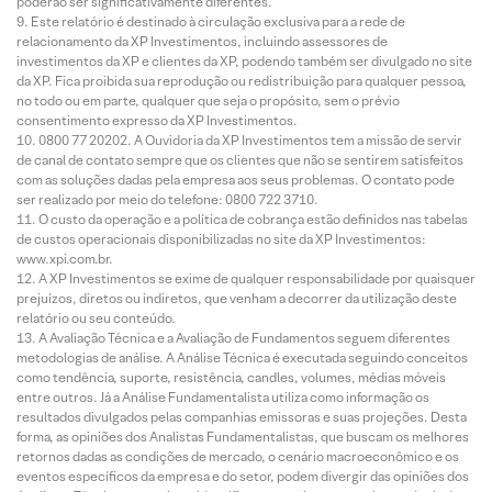
poderão ser significativamente diferentes.
Este relatório é destinado à circulação exclusiva para a rede de
relacionamento da XP Investimentos, incluindo assessores de
investimentos da XP e clientes da XP, podendo também ser divulgado no site
da XP. Fica proibida sua reprodução ou redistribuição para qualquer pessoa,
no todo ou em parte, qualquer que seja o propósito, sem o prévio
consentimento expresso da XP Investimentos.
0800 77 20202. A Ouvidoria da XP Investimentos tem a missão de servir
de canal de contato sempre que os clientes que não se sentirem satisfeitos
com as soluções dadas pela empresa aos seus problemas. O contato pode
ser realizado por meio do telefone: 0800 722 3710.
O custo da operação e a política de cobrança estão definidos nas tabelas
de custos operacionais disponibilizadas no site da XP Investimentos:
www.xpi.com.br.
A XP Investimentos se exime de qualquer responsabilidade por quaisquer
prejuízos, diretos ou indiretos, que venham a decorrer da utilização deste
relatório ou seu conteúdo.
A Avaliação Técnica e a Avaliação de Fundamentos seguem diferentes
metodologias de análise. A Análise Técnica é executada seguindo conceitos
como tendência, suporte, resistência, candles, volumes, médias móveis
entre outros. Já a Análise Fundamentalista utiliza como informação os
resultados divulgados pelas companhias emissoras e suas projeções. Desta
forma, as opiniões dos Analistas Fundamentalistas, que buscam os melhores
retornos dadas as condições de mercado, o cenário macroeconômico e os
eventos específicos da empresa e do setor, podem divergir das opiniões dos