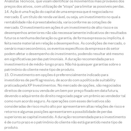
Analistas Técnicos, que visam identificar os movimentos mais prováveis dos
preços dos ativos, com utilização de “stops” para limitar as possíveis perdas.
Ação é uma fração do capital de uma empresa que é negociada no
mercado. É um título de renda variável, ou seja, um investimento no qual a
rentabilidade não é preestabelecida, varia conforme as cotações de
mercado. O investimento em ações é um investimento de alto risco e os
desempenhos anteriores não são necessariamente indicativos de resultados
futuros e nenhuma declaração ou garantia, de forma expressa ou implícita, é
feita neste material em relação a desempenhos. As condições de mercado, o
cenário macroeconômico, os eventos específicos da empresa e do setor
podem afetar o desempenho do investimento, podendo resultar até mesmo
em significativas perdas patrimoniais. A duração recomendada para o
investimento é de médio-longo prazo. Não há quaisquer garantias sobre o
patrimônio do cliente neste tipo de produto.
O investimento em opções é preferencialmente indicado para
investidores de perfil agressivo, de acordo com a política de suitability
praticada pela XP Investimentos. No mercado de opções, são negociados
direitos de compra ou venda de um bem por preço fixado em data futura,
devendo o adquirente do direito negociado pagar um prêmio ao vendedor tal
como num acordo seguro. As operações com esses derivativos são
consideradas de risco muito alto por apresentarem altas relações de risco e
retorno e algumas posições apresentarem a possibilidade de perdas
superiores ao capital investido. A duração recomendada para o investimento
é de curto prazo e o patrimônio do cliente não está garantido neste tipo de
produto.