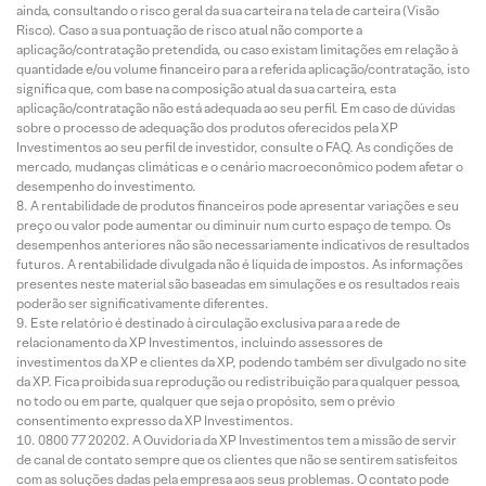
ainda, consultando o risco geral da sua carteira na tela de carteira (Visão
Risco). Caso a sua pontuação de risco atual não comporte a
aplicação/contratação pretendida, ou caso existam limitações em relação à
quantidade e/ou volume financeiro para a referida aplicação/contratação, isto
significa que, com base na composição atual da sua carteira, esta
aplicação/contratação não está adequada ao seu perfil. Em caso de dúvidas
sobre o processo de adequação dos produtos oferecidos pela XP
Investimentos ao seu perfil de investidor, consulte o FAQ. As condições de
mercado, mudanças climáticas e o cenário macroeconômico podem afetar o
desempenho do investimento.
A rentabilidade de produtos financeiros pode apresentar variações e seu
preço ou valor pode aumentar ou diminuir num curto espaço de tempo. Os
desempenhos anteriores não são necessariamente indicativos de resultados
futuros. A rentabilidade divulgada não é líquida de impostos. As informações
presentes neste material são baseadas em simulações e os resultados reais
poderão ser significativamente diferentes.
Este relatório é destinado à circulação exclusiva para a rede de
relacionamento da XP Investimentos, incluindo assessores de
investimentos da XP e clientes da XP, podendo também ser divulgado no site
da XP. Fica proibida sua reprodução ou redistribuição para qualquer pessoa,
no todo ou em parte, qualquer que seja o propósito, sem o prévio
consentimento expresso da XP Investimentos.
0800 77 20202. A Ouvidoria da XP Investimentos tem a missão de servir
de canal de contato sempre que os clientes que não se sentirem satisfeitos
com as soluções dadas pela empresa aos seus problemas. O contato pode