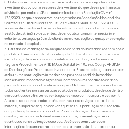
O atendimento de nossos clientes é realizado por empregados da XP
Investimentos ou por assessores de investimento que desempenham suas
atividades por meio da XP, em conformidade com a Resolução CVM nº
178/2023, os quais encontram-se registrados na Associação Nacional das
Corretoras e Distribuidoras de Títulos e Valores Mobiliários – ANCORD. O
assessor de investimento não pode realizar consultoria, administração ou
gestão de patrimônio de clientes, devendo atuar como intermediário e
solicitar autorização prévia do cliente para a realização de qualquer operação
no mercado de capitais.
Para fins de verificação da adequação do perfil do investidor aos serviços e
produtos de investimento oferecidos pela XP Investimentos, utilizamos a
metodologia de adequação dos produtos por portfólio, nos termos das
Regras e Procedimentos ANBIMA de Suitability nº 01 e do Código ANBIMA
de Distribuição de Produtos de Investimento. Essa metodologia consiste em
atribuir uma pontuação máxima de risco para cada perfil de investidor
(conservador, moderado e agressivo), bem como uma pontuação de risco
para cada um dos produtos oferecidos pela XP Investimentos, de modo que
todos os clientes possam ter acesso a todos os produtos, desde que dentro
das quantidades e limites da pontuação de risco definidas para o seu perfil.
Antes de aplicar nos produtos e/ou contratar os serviços objeto deste
material, é importante que você verifique se a sua pontuação de risco atual
comporta a aplicação nos produtos e/ou a contratação dos serviços em
questão, bem como se há limitações de volume, concentração e/ou
quantidade para a aplicação desejada. Você pode consultar essas
informações diretamente no momento da transmissão da sua ordem ou,