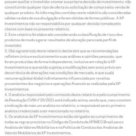
possam auxiliar o investidor a tomar sua própria decisão de investimento, não
constituindo qualquer tipo de oferta ou solicitação de compra e/ou venda de
qualquer produto. As informações contidas neste relatório são consideradas
válidas na data de sua divulgação e foram obtidas de fontes públicas. A XP
Investimentos não se responsabiliza por qualquer decisão tomada pelo
cliente com base no presente relatório.
Este relatório foi elaborado considerando a classificação de risco dos
produtos de modo a gerar resultados de alocação para cada perfil de
investidor.
O(s) signatário(s) deste relatório declara(m) que as recomendações
refletem única e exclusivamente suas análises e opiniões pessoais, que
foram produzidas de forma independente, inclusive em relação à XP
Investimentos e que estão sujeitas a modificações sem aviso prévio em
decorrência de alterações nas condições de mercado, e que sua(s)
remuneração(es) é(são) indiretamente influenciada por receitas
provenientes dos negócios e operações financeiras realizadas pela XP
Investimentos.
O analista responsável pelo conteúdo deste relatório e pelo cumprimento
da Resolução CVM nº 20/2021 está indicado acima, sendo que, caso constem
a indicação de mais um analista no relatório, o responsável será o primeiro
analista credenciado a ser mencionado no relatório.
Os analistas da XP Investimentos estão obrigados ao cumprimento de
todas as regras previstas no Código de Conduta da APIMEC Brasil para o
Analista de Valores Mobiliários e na Política de Conduta dos Analistas de
Valores Mobiliários da XP Investimentos.