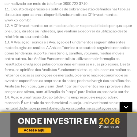
ser realizado por meio do telefone: 0800 722 3710.
O custo da operação e a política de cobrança estão definidos nas tabelas
de custos operacionais disponibilizadas no site da XP Investimentos:
www.xpi.com.br.
A XP Investimentos se exime de qualquer responsabilidade por quaisquer
prejuízos, diretos ou indiretos, que venham a decorrer da utilização deste
relatório ou seu conteúdo.
A Avaliação Técnica e a Avaliação de Fundamentos seguem diferentes
metodologias de análise. A Análise Técnica é executada seguindo conceitos
como tendência, suporte, resistência, candles, volumes, médias móveis
entre outros. Já a Análise Fundamentalista utiliza como informação os
resultados divulgados pelas companhias emissoras e suas projeções. Desta
forma, as opiniões dos Analistas Fundamentalistas, que buscam os melhores
retornos dadas as condições de mercado, o cenário macroeconômico e os
eventos específicos da empresa e do setor, podem divergir das opiniões dos
Analistas Técnicos, que visam identificar os movimentos mais prováveis dos
preços dos ativos, com utilização de “stops” para limitar as possíveis perdas.
Ação é uma fração do capital de uma empresa que é negociada no
mercado. É um título de renda variável, ou seja, um investimento no qual a
rentabilidade não é preestabelecida, varia conforme as cotações de
mercado. O investimento em ações é um investimento de alto risco e os
desempenhos anteriores não são necessariamente indicativos de resultados
futuros e nenhuma declaração ou garantia, de forma expressa ou implícita, é
feita neste material em relação a desempenhos. As condições de mercado, o
cenário macroeconômico, os eventos específicos da empresa e do setor