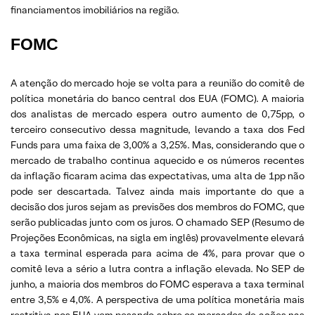
financiamentos imobiliários na região.
FOMC
A atenção do mercado hoje se volta para a reunião do comitê de
política monetária do banco central dos EUA (FOMC). A maioria
dos analistas de mercado espera outro aumento de 0,75pp, o
terceiro consecutivo dessa magnitude, levando a taxa dos Fed
Funds para uma faixa de 3,00% a 3,25%. Mas, considerando que o
mercado de trabalho continua aquecido e os números recentes
da inflação ficaram acima das expectativas, uma alta de 1pp não
pode ser descartada. Talvez ainda mais importante do que a
decisão dos juros sejam as previsões dos membros do FOMC, que
serão publicadas junto com os juros. O chamado SEP (Resumo de
Projeções Econômicas, na sigla em inglês) provavelmente elevará
a taxa terminal esperada para acima de 4%, para provar que o
comitê leva a sério a lutra contra a inflação elevada. No SEP de
junho, a maioria dos membros do FOMC esperava a taxa terminal
entre 3,5% e 4,0%. A perspectiva de uma política monetária mais
restritiva nos EUA vem pesando sobre os mercados de ações nas