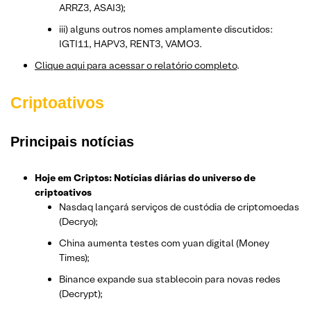
ARRZ3, ASAI3);
iii) alguns outros nomes amplamente discutidos:
IGTI11, HAPV3, RENT3, VAMO3.
Clique aqui para acessar o relatório completo
.
Criptoativos
Principais notícias
Hoje em Criptos: Notícias diárias do universo de
criptoativos
Nasdaq lançará serviços de custódia de criptomoedas
(Decryo);
China aumenta testes com yuan digital (Money
Times);
Binance expande sua stablecoin para novas redes
(Decrypt);