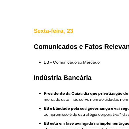
Sexta-feira, 23
Comunicados e Fatos Releva
BB –
Comunicado ao Mercado
Indústria Bancária
Presidente da Caixa diz que privatização do
mercado está; não serve nem ao cidadão nem ao
BB é blindado pela sua governança e vai segu
compromisso é de estratégia corporativa”, dis
BB está em fase avançada na implementação d