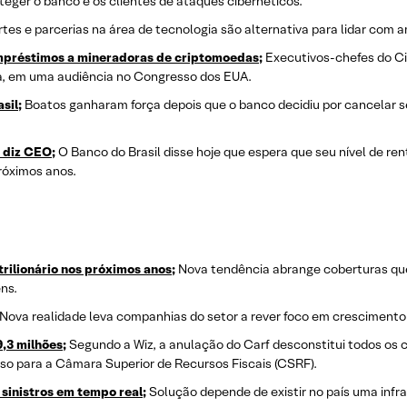
teger o banco e os clientes de ataques cibernéticos.
tes e parcerias na área de tecnologia são alternativa para lidar com a
empréstimos a mineradoras de criptomoedas;
Executivos-chefes do Ci
ma, em uma audiência no Congresso dos EUA.
sil;
Boatos ganharam força depois que o banco decidiu por cancelar se
, diz CEO;
O Banco do Brasil disse hoje que espera que seu nível de re
róximos anos.
rilionário nos próximos anos;
Nova tendência abrange coberturas que
ns.
Nova realidade leva companhias do setor a rever foco em crescimento 
,3 milhões;
Segundo a Wiz, a anulação do Carf desconstitui todos os c
rso para a Câmara Superior de Recursos Fiscais (CSRF).
inistros em tempo real;
Solução depende de existir no país uma infr