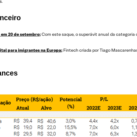
s.
nceiro
a em 20 de setembro;
Com este saque, o superávit anual da categoria c
ital para imigrantes na Europa;
Fintech criada por Tiago Mascarenhas,
mances