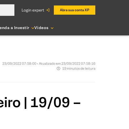
login expert
Abra sua conta XP
enda a Investir
Vídeos
23/09/2022 07:58:00 • Atualizado em 23/09/2022 07:58:16
19 minutos de leitura
iro | 19/09 –