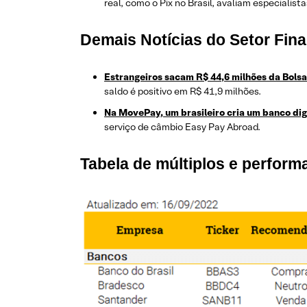
real, como o Pix no Brasil, avaliam especialista
Demais Notícias do Setor Fina
Estrangeiros sacam R$ 44,6 milhões da Bols
saldo é positivo em R$ 41,9 milhões.
Na MovePay, um brasileiro cria um banco dig
serviço de câmbio Easy Pay Abroad.
Tabela de múltiplos e perfor