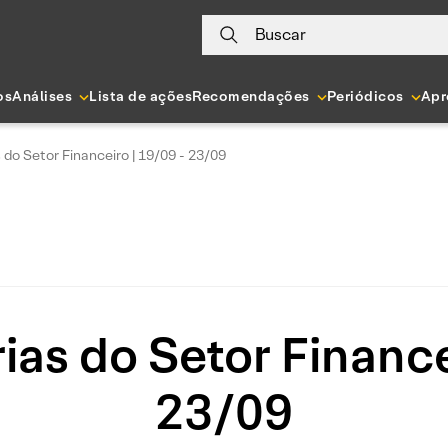
Buscar
os
Análises
Lista de ações
Recomendações
Periódicos
Apr
s do Setor Financeiro | 19/09 - 23/09
rias do Setor Finance
23/09