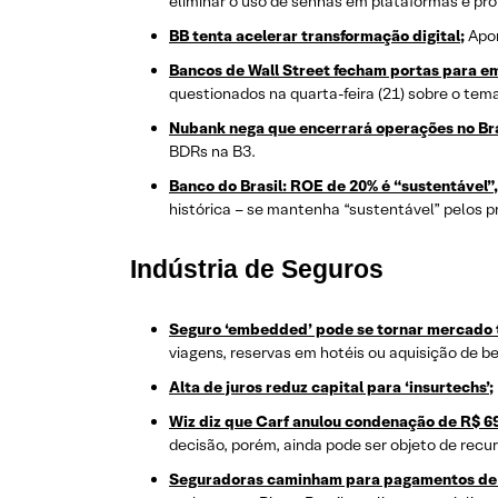
eliminar o uso de senhas em plataformas e pro
BB tenta acelerar transformação digital;
Apor
Bancos de Wall Street fecham portas para 
questionados na quarta-feira (21) sobre o te
Nubank nega que encerrará operações no Bra
BDRs na B3.
Banco do Brasil: ROE de 20% é “sustentável”
histórica – se mantenha “sustentável” pelos p
Indústria de Seguros
Seguro ‘embedded’ pode se tornar mercado t
viagens, reservas em hotéis ou aquisição de be
Alta de juros reduz capital para ‘insurtechs’;
Wiz diz que Carf anulou condenação de R$ 69
decisão, porém, ainda pode ser objeto de recu
Seguradoras caminham para pagamentos de s