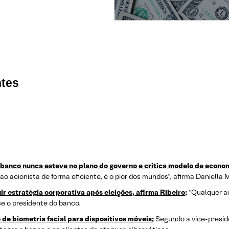
ntes
 banco nunca esteve no plano do governo e critica modelo de econom
 acionista de forma eficiente, é o pior dos mundos”, afirma Daniella 
ir estratégia corporativa após eleições, afirma Ribeiro;
“Qualquer ad
se o presidente do banco.
e biometria facial para dispositivos móveis;
Segundo a vice-preside