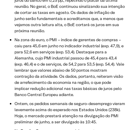
juros do banco em 0,25 pp., repetindo o placar da última
reunião. No geral, o BoE continuou sinalizando sua intenção
de cortar as taxas em agosto. Os dados de inflação de
junho serão fundamentais e acreditamos que, a menos que
vejamos outra leitura alta, o BoE cortará os juros em sua
próxima reunião.
Na zona do euro, o PMI – índice de gerentes de compras –
caiu para 45,6 em junho no indicador industrial (exp. 47,9), e
para 52,6 em serviços (exp. 53,4). Destaque para a
Alemanha, cujo PMI industrial passou de 45,4 para 43,4
(exp. 46,4) e o de serviços, de 54,2 para 53,5 (exp. 54,4). Vale
lembrar que valores abaixo de 50 pontos mostram
contração da atividade. Os dados, portanto, reiteram visão
de arrefecimento da economia na região, o que pode
implicar redução adicional nas taxas básicas de juros pelo
Banco Central Europeu adiante.
Ontem, os pedidos semanais de seguro-desemprego vieram
levemente acima do esperado nos Estados Unidos (238k).
Hoje, o mercado prestará atenção na divulgação do PMI
preliminar de junho, a ser divulgado às 10:45.