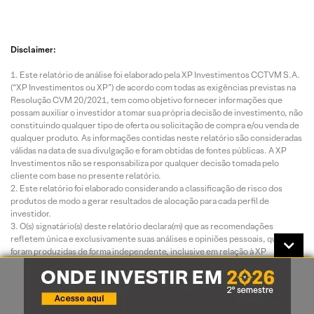
Disclaimer:
Este relatório de análise foi elaborado pela XP Investimentos CCTVM S.A.
(“XP Investimentos ou XP”) de acordo com todas as exigências previstas na
Resolução CVM 20/2021, tem como objetivo fornecer informações que
possam auxiliar o investidor a tomar sua própria decisão de investimento, não
constituindo qualquer tipo de oferta ou solicitação de compra e/ou venda de
qualquer produto. As informações contidas neste relatório são consideradas
válidas na data de sua divulgação e foram obtidas de fontes públicas. A XP
Investimentos não se responsabiliza por qualquer decisão tomada pelo
cliente com base no presente relatório.
Este relatório foi elaborado considerando a classificação de risco dos
produtos de modo a gerar resultados de alocação para cada perfil de
investidor.
O(s) signatário(s) deste relatório declara(m) que as recomendações
refletem única e exclusivamente suas análises e opiniões pessoais, que
foram produzidas de forma independente, inclusive em relação à XP
Investimentos e que estão sujeitas a modificações sem aviso prévio em
decorrência de alterações nas condições de mercado, e que sua(s)
remuneração(es) é(são) indiretamente influenciada por receitas
provenientes dos negócios e operações financeiras realizadas pela XP