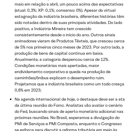
maio em relação a abril, um pouco acima das expectativas
(atual: 0,3%; XP: 0,1%; consenso: 0%). Apesar da virtual
estagnação da indústria brasileira, diferentes histórias têm
sido notadas dentro de suas principais atividades. Do lado
positivo, a Indústria Mineira tem crescido
consistentemente desde o início do ano. Outros sinais
animadores vieram de Produtos Têxteis, que cresceu cerca
de 5% nos primeiros cinco meses de 2023. Por outro lado, a
produção de bens de capital continua em baixa.
Anualmente, a categoria despencou cerca de 12%.
Condições monetárias mais apertadas, maior
endividamento corporativo e queda na produção de
caminhões/ônibus explicam o desempenho ruim.
Projetamos que a indústria brasileira como um todo cresça
0,8% em 2023;
Na agenda internacional de hoje, o destaque deve ser a ata
da última reunião do Fomc. Analistas vão avaliar o cenário
do Fed, buscando sinais de aperto monetário adicional nas
próximas reuniões. No Brasil, esperamos a divulgação do
PMI de Serviços e PMI Composto, enquanto o Congresso
se esforça para discutir a reforma tributária em meio às