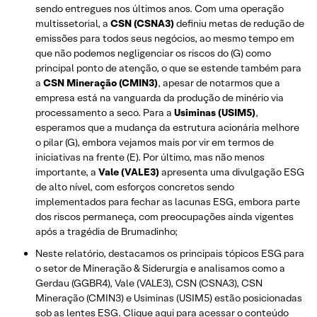
sendo entregues nos últimos anos. Com uma operação
multissetorial, a
CSN (CSNA3)
definiu metas de redução de
emissões para todos seus negócios, ao mesmo tempo em
que não podemos negligenciar os riscos do (G) como
principal ponto de atenção, o que se estende também para
a
CSN Mineração (CMIN3)
, apesar de notarmos que a
empresa está na vanguarda da produção de minério via
processamento a seco. Para a
Usiminas (USIM5)
,
esperamos que a mudança da estrutura acionária melhore
o pilar (G), embora vejamos mais por vir em termos de
iniciativas na frente (E). Por último, mas não menos
importante, a
Vale (VALE3)
apresenta uma divulgação ESG
de alto nível, com esforços concretos sendo
implementados para fechar as lacunas ESG, embora parte
dos riscos permaneça, com preocupações ainda vigentes
após a tragédia de Brumadinho;
Neste relatório, destacamos os principais tópicos ESG para
o setor de Mineração & Siderurgia e analisamos como a
Gerdau (GGBR4), Vale (VALE3), CSN (CSNA3), CSN
Mineração (CMIN3) e Usiminas (USIM5) estão posicionadas
sob as lentes ESG.
Clique aqui
para acessar o conteúdo