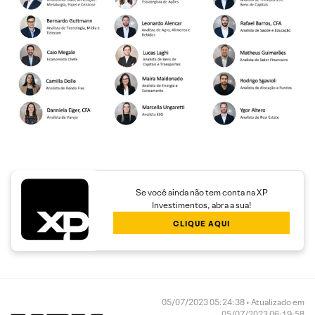
Se você ainda não tem conta na XP
Investimentos, abra a sua!
CLIQUE AQUI
05/07/2023 05:24:38 • Atualizado em
05/07/2023 06:19:58