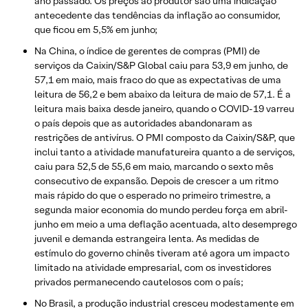
ano passado. Os preços ao produtor são uma indicação
antecedente das tendências da inflação ao consumidor,
que ficou em 5,5% em junho;
Na China, o índice de gerentes de compras (PMI) de
serviços da Caixin/S&P Global caiu para 53,9 em junho, de
57,1 em maio, mais fraco do que as expectativas de uma
leitura de 56,2 e bem abaixo da leitura de maio de 57,1. É a
leitura mais baixa desde janeiro, quando o COVID-19 varreu
o país depois que as autoridades abandonaram as
restrições de antivírus. O PMI composto da Caixin/S&P, que
inclui tanto a atividade manufatureira quanto a de serviços,
caiu para 52,5 de 55,6 em maio, marcando o sexto mês
consecutivo de expansão. Depois de crescer a um ritmo
mais rápido do que o esperado no primeiro trimestre, a
segunda maior economia do mundo perdeu força em abril-
junho em meio a uma deflação acentuada, alto desemprego
juvenil e demanda estrangeira lenta. As medidas de
estímulo do governo chinês tiveram até agora um impacto
limitado na atividade empresarial, com os investidores
privados permanecendo cautelosos com o país;
No Brasil, a produção industrial cresceu modestamente em