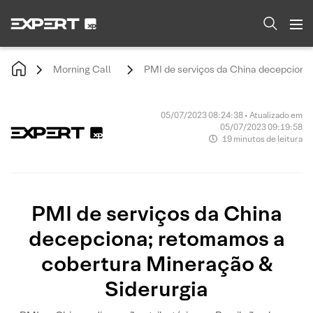
Morning Call
PMI de serviços da China decepciona
05/07/2023 08:24:38 • Atualizado em
05/07/2023 09:19:58
19 minutos de leitura
PMI de serviços da China
decepciona; retomamos a
cobertura Mineração &
Siderurgia