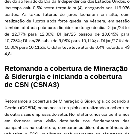
devido ao feriado do Dia da Independência dos Estados Unidos, o
Ibovespa caiu 0,5% nesta terça-feira (4), chegando aos 119.076
pontos. As taxas futuras de juros fecharam em alta, com
realização de lucros após forte queda na véspera, em sessão
também afetada pela baixa liquidez ao longo do dia. DI jan/24 foi
de 12,77% para 12,80%; DI jan/25 passou de 10,645% para
10,735%; DI jan/26 subiu de 9,98% para 10,11%; e DI jan/27 foi de
10,00% para 10,115%. O dólar teve leve alta de 0,4%, cotado a R$
4,81.
Retomando a cobertura de Mineração
& Siderurgia e iniciando a cobertura
de CSN (CSNA3)
Retomamos a cobertura de Mineração & Siderurgia, colocando a
Gerdau (GGBR4) como nossa top pick e atualizando a cobertura
de outras seis empresas do setor. No relatório, nos concentramos
em fornecer uma visão detalhada dos fundamentos das
companhias na cobertura, comparamos diferentes métricas de
valuation e ESG, avaliamos profundamente as alavancas de