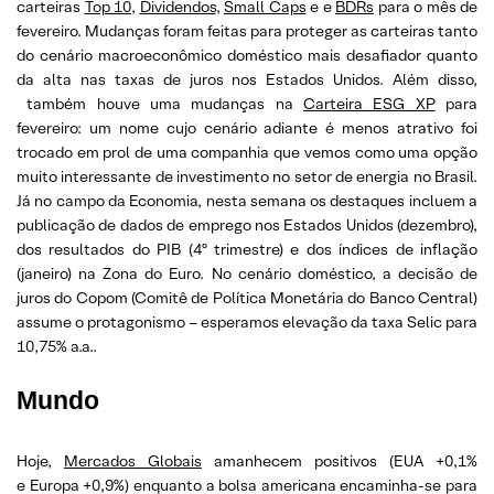
carteiras
Top 10
,
Dividendos
,
Small Caps
e e
BDRs
para o mês de
fevereiro. Mudanças foram feitas para proteger as carteiras tanto
do cenário macroeconômico doméstico mais desafiador quanto
da alta nas taxas de juros nos Estados Unidos. Além disso,
também houve uma mudanças na
Carteira ESG XP
para
fevereiro: um nome cujo cenário adiante é menos atrativo foi
trocado em prol de uma companhia que vemos como uma opção
muito interessante de investimento no setor de energia no Brasil.
Já no campo da Economia, nesta semana os destaques incluem a
publicação de dados de emprego nos Estados Unidos (dezembro),
dos resultados do PIB (4º trimestre) e dos índices de inflação
(janeiro) na Zona do Euro. No cenário doméstico, a decisão de
juros do Copom (Comitê de Política Monetária do Banco Central)
assume o protagonismo – esperamos elevação da taxa Selic para
10,75% a.a..
Mundo
Hoje,
Mercados Globais
amanhecem positivos (EUA +0,1%
e Europa +0,9%) enquanto a bolsa americana encaminha-se para