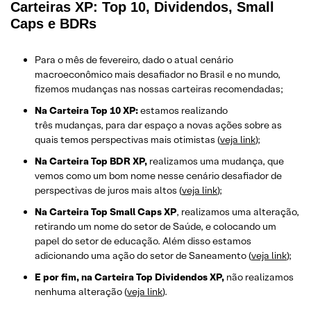
Carteiras XP: Top 10, Dividendos, Small
Caps e BDRs
Para o mês de fevereiro, dado o atual cenário
macroeconômico mais desafiador no Brasil e no mundo,
fizemos mudanças nas nossas carteiras recomendadas;
Na Carteira Top 10 XP:
estamos realizando
três mudanças, para dar espaço a novas ações sobre as
quais temos perspectivas mais otimistas (
veja link
);
Na Carteira Top BDR XP,
realizamos uma mudança, que
vemos como um bom nome nesse cenário desafiador de
perspectivas de juros mais altos (
veja link
);
Na Carteira Top Small Caps XP
, realizamos uma alteração,
retirando um nome do setor de Saúde, e colocando um
papel do setor de educação. Além disso estamos
adicionando uma ação do setor de Saneamento (
veja link
);
E por fim, na Carteira Top Dividendos XP,
não realizamos
nenhuma alteração (
veja link
).