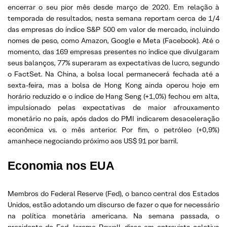
encerrar o seu pior mês desde março de 2020. Em relação à
temporada de resultados, nesta semana reportam cerca de 1/4
das empresas do índice S&P 500 em valor de mercado, incluindo
nomes de peso, como Amazon, Google e Meta (Facebook). Até o
momento, das 169 empresas presentes no índice que divulgaram
seus balanços, 77% superaram as expectativas de lucro, segundo
o FactSet. Na China, a bolsa local permanecerá fechada até a
sexta-feira, mas a bolsa de Hong Kong ainda operou hoje em
horário reduzido e o índice de Hang Seng (+1,0%) fechou em alta,
impulsionado pelas expectativas de maior afrouxamento
monetário no país, após dados do PMI indicarem desaceleração
econômica vs. o mês anterior. Por fim, o petróleo (+0,9%)
amanhece negociando próximo aos US$ 91 por barril.
Economia nos EUA
Membros do Federal Reserve (Fed), o banco central dos Estados
Unidos, estão adotando um discurso de fazer o que for necessário
na política monetária americana. Na semana passada, o
presidente do Fed, Jerome Powell, disse em entrevista coletiva