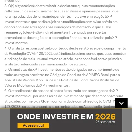
investidor.
O(s) signatário(s) deste relatório declara(m) que as recomendações
refletem única e exclusivamente suas análises e opiniões pessoais, que
foram produzidas de forma independente, inclusive em relação à XP
Investimentos e que estão sujeitas a modificações sem aviso prévio em
decorrência de alterações nas condições de mercado, e que sua(s)
remuneração(es) é(são) indiretamente influenciada por receitas
provenientes dos negócios e operações financeiras realizadas pela XP
Investimentos.
O analista responsável pelo conteúdo deste relatório e pelo cumprimento
da Resolução CVM nº 20/2021 está indicado acima, sendo que, caso constem
a indicação de mais um analista no relatório, o responsável será o primeiro
analista credenciado a ser mencionado no relatório.
Os analistas da XP Investimentos estão obrigados ao cumprimento de
todas as regras previstas no Código de Conduta da APIMEC Brasil para o
Analista de Valores Mobiliários e na Política de Conduta dos Analistas de
Valores Mobiliários da XP Investimentos.
O atendimento de nossos clientes é realizado por empregados da XP
Investimentos ou por assessores de investimento que desempenham suas
atividades por meio da XP, em conformidade com a Resolução CVM nº
178/2023, os quais encontram-se registrados na Associação Nacional das
Corretoras e Distribuidoras de Títulos e Valores Mobiliários – ANCORD. O
assessor de investimento não pode realizar consultoria, administração ou
gestão de patrimônio de clientes, devendo atuar como intermediário e
solicitar autorização prévia do cliente para a realização de qualquer operação