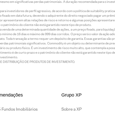
mesmo em significativas perdas patrimoniais. A duração recomendada para o inves
ra investidores de perfil agressivo, de acordo com a política de suitability prat
 fixado em data futura, devendo o adquirente do direito negociado pagar um prê
or apresentarem altas relações de risco e retorno e algumas posições apresentarem 
o patrimônio do cliente não está garantido neste tipo de produto.
 venda de uma determinada quantidade de ações, a um preço fixado, para liquidaç
 mínimo de 16 dias e máximo de 999 dias corridos. O preço será o valor da ação ad
ato. Toda transação a termo requer um depósito de garantia. Essas garantias são 
rdas patrimoniais significativos. Commodity é um objeto ou determinante de preç
rio ou produto físico. É um investimento de risco muito alto, que contempla a possi
imento é de curto prazo e o patrimônio do cliente não está garantido neste tipo 
nvestimento.
DE DISTRIBUIÇÃO DE PRODUTOS DE INVESTIMENTO.
mendações
Grupo XP
 Fundos Imobiliários
Sobre a XP