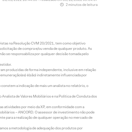
2 minutos de leitura
revistas na Resolução CVM 20/2021, tem como objetivo
 solicitação de compra e/ou venda de qualquer produto. As
 não se responsabiliza por qualquer decisão tomada pelo
estidor.
foram produzidas de forma independente, inclusive em relação
 remuneração(es) é(são) indiretamente influenciada por
constem a indicação de mais um analista no relatório, o
Analista de Valores Mobiliários e na Política de Conduta dos
s atividades por meio da XP, em conformidade com a
Mobiliários – ANCORD. O assessor de investimento não pode
iente para a realização de qualquer operação no mercado de
lizamos a metodologia de adequação dos produtos por