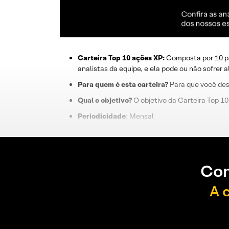
Carteira Top 10 ações XP:
Composta por 10 p
analistas da equipe, e ela pode ou não sofrer 
Para
quem é esta carteira?
Para que você dese
Qual o objetivo?
O objetivo da Carteira Top 10
Periodicidade
: Mensal
Con
A 