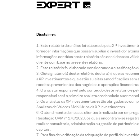
Disclaimer:
Este relatório de análise foi elaborado pela XP Investim
fornecer informações que possam auxiliar o investidor a toma
informações contidas neste relatório são consideradas válida
cliente com base no presente relatório.
Este relatório foi elaborado considerando a classificação d
O(s) signatário(s) deste relatório declara(m) que as reco
à XP Investimentos e que estão sujeitas a modificações sem 
receitas provenientes dos negócios e operações financeiras 
O analista responsável pelo conteúdo deste relatório e pe
responsável será o primeiro analista credenciado a ser menci
Os analistas da XP Investimentos estão obrigados ao cumpr
Analistas de Valores Mobiliários da XP Investimentos.
O atendimento de nossos clientes é realizado por empreg
Resolução CVM nº 178/2023, os quais encontram-se registrad
realizar consultoria, administração ou gestão de patrimônio 
capitais.
Para fins de verificação da adequação do perfil do invest