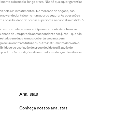
timento é de médio-longo prazo. Não há quaisquer garantias
icada pela XP Investimentos. No mercado de opções, são
mio ao vendedor tal como num acordo seguro. As operações
a possibilidade de perdas superiores ao capital investido. A
ão em prazo determinado. O prazo do contrato a Termo é
icionado de uma parcela correspondente aos juros – que são
prestadas em duas formas: cobertura ou margem.
o de um contrato futuro ou outro instrumento derivativo,
bilidade de oscilação de preço devido à utilização de
de produto. As condições de mercado, mudanças climáticas e
Analistas
Conheça nossos analistas