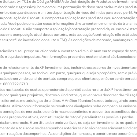
 Suitability nº 01 e do Código ANBIMA de Distribuição de Produtos de Investimen
r, moderado e agressivo), bem como uma pontuação de risco para cada um dos produ
ntro das quantidades e limites da pontuação de risco definidas para o seu perfil. A
 sua pontuação de risco atual comporta a aplicação nos produtos e/ou a contratação
jada. Você pode consultar essas informações diretamente no momento da transmissã
ação de risco atual não comporte a aplicação/contratação pretendida, ou caso exista
m base na composição atual da sua carteira, esta aplicação/contratação não está ad
 seu perfil de investidor, consulte o FAQ. As condições de mercado, mudanças cl
 variações e seu preço ou valor pode aumentar ou diminuir num curto espaço de t
 não é líquida de impostos. As informações presentes neste material são baseadas e
rede de relacionamento da XP Investimentos, incluindo assessores de investimentos
ara qualquer pessoa, no todo ou em parte, qualquer que seja o propósito, sem o pr
ssão de servir de canal de contato sempre que os clientes que não se sentirem sat
e: 0800 722 3710.
dos nas tabelas de custos operacionais disponibilizadas no site da XP Investimento
 por quaisquer prejuízos, diretos ou indiretos, que venham a decorrer da utilizaç
 diferentes metodologias de análise. A Análise Técnica é executada seguindo conc
alista utiliza como informação os resultados divulgados pelas companhias emissora
 condições de mercado, o cenário macroeconômico e os eventos específicos da em
dos preços dos ativos, com utilização de “stops” para limitar as possíveis perdas.
ada no mercado. É um título de renda variável, ou seja, um investimento no qual a r
mento de alto risco e os desempenhos anteriores não são necessariamente indicat
terial em relação a desempenhos. As condições de mercado, o cenário macroeconômi