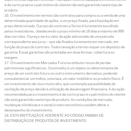
é de curto prazo e o patrimônio do cliente não está garantido neste tipo de
produto.
O investimento em termos são contratos para compra ou a venda de uma
determinada quantidade de ações, a um preço fixado, para liquidação em
prazo determinado. O prazo do contrato a Termo é livremente escolhido
pelos investidores, obedecendo o prazo mínimo de 16 dias e máximo de 999
dias corridos. O preço será o valor da ação adicionado de uma parcela
correspondente aos juros – que são fixados livremente em mercado, em
função do prazo do contrato. Toda transação a termo requer um depósito de
garantia. Essas garantias são prestadas em duas formas: cobertura ou
margem.
O investimento em Mercados Futuros embute riscos de perdas
patrimoniais significativos. Commodity é um objeto ou determinante de
preço de um contrato futuro ou outro instrumento derivativo, podendo
consubstanciar um índice, uma taxa, um valor mobiliário ou produto físico. É
um investimento de risco muito alto, que contempla a possibilidade de
oscilação de preço devido à utilização de alavancagem financeira. A duração
recomendada para o investimento é de curto prazo e o patrimônio do cliente
não está garantido neste tipo de produto. As condições de mercado,
mudanças climáticas e o cenário macroeconômico podem afetar o
desempenho do investimento.
ESTA INSTITUIÇÃO É ADERENTE AO CÓDIGO ANBIMA DE
DISTRIBUIÇÃO DE PRODUTOS DE INVESTIMENTO.