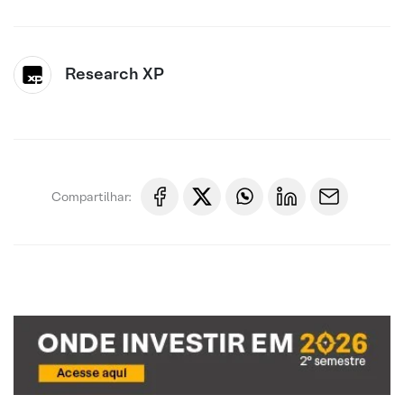
Research XP
Compartilhar: