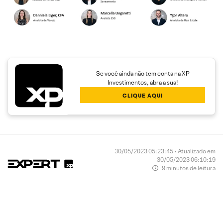
Se você ainda não tem conta na XP
Investimentos, abra a sua!
CLIQUE AQUI
30/05/2023 05:23:45 • Atualizado em
30/05/2023 06:10:19
9 minutos de leitura