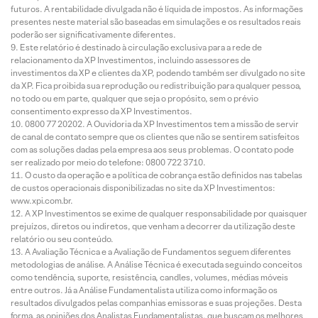
futuros. A rentabilidade divulgada não é líquida de impostos. As informações
presentes neste material são baseadas em simulações e os resultados reais
poderão ser significativamente diferentes.
Este relatório é destinado à circulação exclusiva para a rede de
relacionamento da XP Investimentos, incluindo assessores de
investimentos da XP e clientes da XP, podendo também ser divulgado no site
da XP. Fica proibida sua reprodução ou redistribuição para qualquer pessoa,
no todo ou em parte, qualquer que seja o propósito, sem o prévio
consentimento expresso da XP Investimentos.
0800 77 20202. A Ouvidoria da XP Investimentos tem a missão de servir
de canal de contato sempre que os clientes que não se sentirem satisfeitos
com as soluções dadas pela empresa aos seus problemas. O contato pode
ser realizado por meio do telefone: 0800 722 3710.
O custo da operação e a política de cobrança estão definidos nas tabelas
de custos operacionais disponibilizadas no site da XP Investimentos:
www.xpi.com.br.
A XP Investimentos se exime de qualquer responsabilidade por quaisquer
prejuízos, diretos ou indiretos, que venham a decorrer da utilização deste
relatório ou seu conteúdo.
A Avaliação Técnica e a Avaliação de Fundamentos seguem diferentes
metodologias de análise. A Análise Técnica é executada seguindo conceitos
como tendência, suporte, resistência, candles, volumes, médias móveis
entre outros. Já a Análise Fundamentalista utiliza como informação os
resultados divulgados pelas companhias emissoras e suas projeções. Desta
forma, as opiniões dos Analistas Fundamentalistas, que buscam os melhores