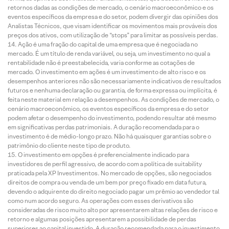
retornos dadas as condições de mercado, o cenário macroeconômico e os
eventos específicos da empresa e do setor, podem divergir das opiniões dos
Analistas Técnicos, que visam identificar os movimentos mais prováveis dos
preços dos ativos, com utilização de “stops” para limitar as possíveis perdas.
Ação é uma fração do capital de uma empresa que é negociada no
mercado. É um título de renda variável, ou seja, um investimento no qual a
rentabilidade não é preestabelecida, varia conforme as cotações de
mercado. O investimento em ações é um investimento de alto risco e os
desempenhos anteriores não são necessariamente indicativos de resultados
futuros e nenhuma declaração ou garantia, de forma expressa ou implícita, é
feita neste material em relação a desempenhos. As condições de mercado, o
cenário macroeconômico, os eventos específicos da empresa e do setor
podem afetar o desempenho do investimento, podendo resultar até mesmo
em significativas perdas patrimoniais. A duração recomendada para o
investimento é de médio-longo prazo. Não há quaisquer garantias sobre o
patrimônio do cliente neste tipo de produto.
O investimento em opções é preferencialmente indicado para
investidores de perfil agressivo, de acordo com a política de suitability
praticada pela XP Investimentos. No mercado de opções, são negociados
direitos de compra ou venda de um bem por preço fixado em data futura,
devendo o adquirente do direito negociado pagar um prêmio ao vendedor tal
como num acordo seguro. As operações com esses derivativos são
consideradas de risco muito alto por apresentarem altas relações de risco e
retorno e algumas posições apresentarem a possibilidade de perdas
superiores ao capital investido. A duração recomendada para o investimento