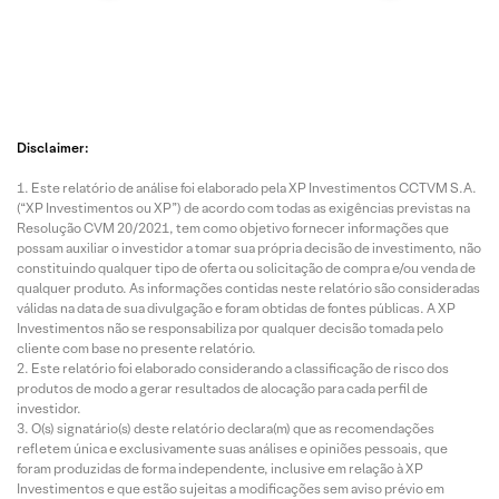
Disclaimer:
Este relatório de análise foi elaborado pela XP Investimentos CCTVM S.A.
(“XP Investimentos ou XP”) de acordo com todas as exigências previstas na
Resolução CVM 20/2021, tem como objetivo fornecer informações que
possam auxiliar o investidor a tomar sua própria decisão de investimento, não
constituindo qualquer tipo de oferta ou solicitação de compra e/ou venda de
qualquer produto. As informações contidas neste relatório são consideradas
válidas na data de sua divulgação e foram obtidas de fontes públicas. A XP
Investimentos não se responsabiliza por qualquer decisão tomada pelo
cliente com base no presente relatório.
Este relatório foi elaborado considerando a classificação de risco dos
produtos de modo a gerar resultados de alocação para cada perfil de
investidor.
O(s) signatário(s) deste relatório declara(m) que as recomendações
refletem única e exclusivamente suas análises e opiniões pessoais, que
foram produzidas de forma independente, inclusive em relação à XP
Investimentos e que estão sujeitas a modificações sem aviso prévio em