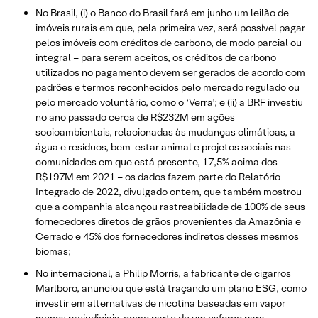
No Brasil, (i) o Banco do Brasil fará em junho um leilão de
imóveis rurais em que, pela primeira vez, será possível pagar
pelos imóveis com créditos de carbono, de modo parcial ou
integral – para serem aceitos, os créditos de carbono
utilizados no pagamento devem ser gerados de acordo com
padrões e termos reconhecidos pelo mercado regulado ou
pelo mercado voluntário, como o ‘Verra’; e (ii) a BRF investiu
no ano passado cerca de R$232M em ações
socioambientais, relacionadas às mudanças climáticas, a
água e resíduos, bem-estar animal e projetos sociais nas
comunidades em que está presente, 17,5% acima dos
R$197M em 2021 – os dados fazem parte do Relatório
Integrado de 2022, divulgado ontem, que também mostrou
que a companhia alcançou rastreabilidade de 100% de seus
fornecedores diretos de grãos provenientes da Amazônia e
Cerrado e 45% dos fornecedores indiretos desses mesmos
biomas;
No internacional, a Philip Morris, a fabricante de cigarros
Marlboro, anunciou que está traçando um plano ESG, como
investir em alternativas de nicotina baseadas em vapor
menos prejudiciais, como parte de um esforço para