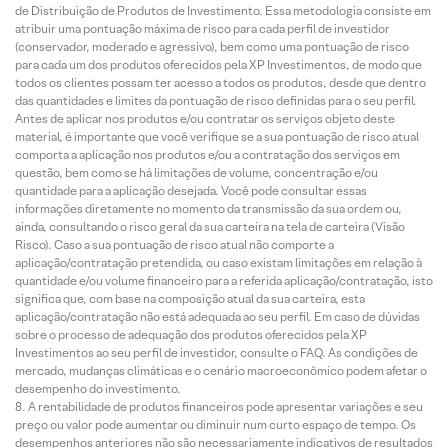
de Distribuição de Produtos de Investimento. Essa metodologia consiste em
atribuir uma pontuação máxima de risco para cada perfil de investidor
(conservador, moderado e agressivo), bem como uma pontuação de risco
para cada um dos produtos oferecidos pela XP Investimentos, de modo que
todos os clientes possam ter acesso a todos os produtos, desde que dentro
das quantidades e limites da pontuação de risco definidas para o seu perfil.
Antes de aplicar nos produtos e/ou contratar os serviços objeto deste
material, é importante que você verifique se a sua pontuação de risco atual
comporta a aplicação nos produtos e/ou a contratação dos serviços em
questão, bem como se há limitações de volume, concentração e/ou
quantidade para a aplicação desejada. Você pode consultar essas
informações diretamente no momento da transmissão da sua ordem ou,
ainda, consultando o risco geral da sua carteira na tela de carteira (Visão
Risco). Caso a sua pontuação de risco atual não comporte a
aplicação/contratação pretendida, ou caso existam limitações em relação à
quantidade e/ou volume financeiro para a referida aplicação/contratação, isto
significa que, com base na composição atual da sua carteira, esta
aplicação/contratação não está adequada ao seu perfil. Em caso de dúvidas
sobre o processo de adequação dos produtos oferecidos pela XP
Investimentos ao seu perfil de investidor, consulte o FAQ. As condições de
mercado, mudanças climáticas e o cenário macroeconômico podem afetar o
desempenho do investimento.
A rentabilidade de produtos financeiros pode apresentar variações e seu
preço ou valor pode aumentar ou diminuir num curto espaço de tempo. Os
desempenhos anteriores não são necessariamente indicativos de resultados