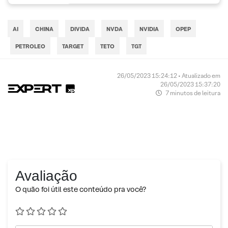
AI
CHINA
DIVIDA
NVDA
NVIDIA
OPEP
PETROLEO
TARGET
TETO
TGT
26/05/2023 15:24:12 • Atualizado em
26/05/2023 15:37:20
7 minutos de leitura
Avaliação
O quão foi útil este conteúdo pra você?