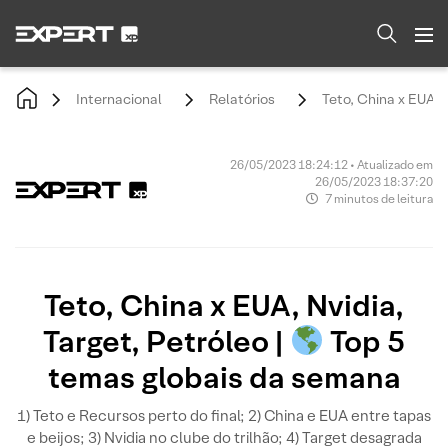
Internacional
Relatórios
Teto, China x EUA, N
26/05/2023 18:24:12 • Atualizado em
26/05/2023 18:37:20
7 minutos de leitura
Teto, China x EUA, Nvidia,
Target, Petróleo |
Top 5
temas globais da semana
1) Teto e Recursos perto do final; 2) China e EUA entre tapas
e beijos; 3) Nvidia no clube do trilhão; 4) Target desagrada