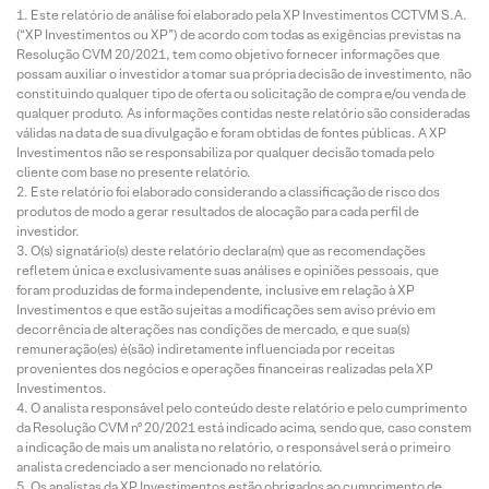
Este relatório de análise foi elaborado pela XP Investimentos CCTVM S.A.
(“XP Investimentos ou XP”) de acordo com todas as exigências previstas na
Resolução CVM 20/2021, tem como objetivo fornecer informações que
possam auxiliar o investidor a tomar sua própria decisão de investimento, não
constituindo qualquer tipo de oferta ou solicitação de compra e/ou venda de
qualquer produto. As informações contidas neste relatório são consideradas
válidas na data de sua divulgação e foram obtidas de fontes públicas. A XP
Investimentos não se responsabiliza por qualquer decisão tomada pelo
cliente com base no presente relatório.
Este relatório foi elaborado considerando a classificação de risco dos
produtos de modo a gerar resultados de alocação para cada perfil de
investidor.
O(s) signatário(s) deste relatório declara(m) que as recomendações
refletem única e exclusivamente suas análises e opiniões pessoais, que
foram produzidas de forma independente, inclusive em relação à XP
Investimentos e que estão sujeitas a modificações sem aviso prévio em
decorrência de alterações nas condições de mercado, e que sua(s)
remuneração(es) é(são) indiretamente influenciada por receitas
provenientes dos negócios e operações financeiras realizadas pela XP
Investimentos.
O analista responsável pelo conteúdo deste relatório e pelo cumprimento
da Resolução CVM nº 20/2021 está indicado acima, sendo que, caso constem
a indicação de mais um analista no relatório, o responsável será o primeiro
analista credenciado a ser mencionado no relatório.
Os analistas da XP Investimentos estão obrigados ao cumprimento de