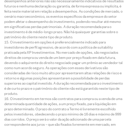
desempenhos anteriores não são necessariamente indicativos de resultados
futuros e nenhuma declaração ou garantia, de forma expressa ou implícita, é
feita neste material em relação a desempenhos. As condições de mercado, o
cenário macroeconômico, os eventos específicos da empresa e do setor
podem afetar o desempenho do investimento, podendo resultar até mesmo
em significativas perdas patrimoniais. A duração recomendada para o
investimento é de médio-longo prazo. Não há quaisquer garantias sobre o
patrimônio do cliente neste tipo de produto.
O investimento em opções é preferencialmente indicado para
investidores de perfil agressivo, de acordo com a política de suitability
praticada pela XP Investimentos. No mercado de opções, são negociados
direitos de compra ou venda de um bem por preço fixado em data futura,
devendo o adquirente do direito negociado pagar um prêmio ao vendedor tal
como num acordo seguro. As operações com esses derivativos são
consideradas de risco muito alto por apresentarem altas relações de risco e
retorno e algumas posições apresentarem a possibilidade de perdas
superiores ao capital investido. A duração recomendada para o investimento
é de curto prazo e o patrimônio do cliente não está garantido neste tipo de
produto.
O investimento em termos são contratos para compra ou a venda de uma
determinada quantidade de ações, a um preço fixado, para liquidação em
prazo determinado. O prazo do contrato a Termo é livremente escolhido
pelos investidores, obedecendo o prazo mínimo de 16 dias e máximo de 999
dias corridos. O preço será o valor da ação adicionado de uma parcela
correspondente aos juros – que são fixados livremente em mercado, em