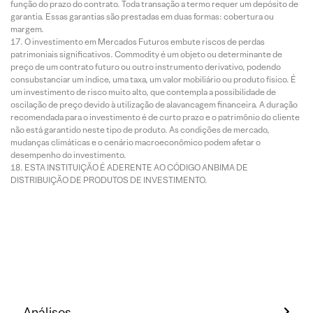
função do prazo do contrato. Toda transação a termo requer um depósito de
garantia. Essas garantias são prestadas em duas formas: cobertura ou
margem.
O investimento em Mercados Futuros embute riscos de perdas
patrimoniais significativos. Commodity é um objeto ou determinante de
preço de um contrato futuro ou outro instrumento derivativo, podendo
consubstanciar um índice, uma taxa, um valor mobiliário ou produto físico. É
um investimento de risco muito alto, que contempla a possibilidade de
oscilação de preço devido à utilização de alavancagem financeira. A duração
recomendada para o investimento é de curto prazo e o patrimônio do cliente
não está garantido neste tipo de produto. As condições de mercado,
mudanças climáticas e o cenário macroeconômico podem afetar o
desempenho do investimento.
ESTA INSTITUIÇÃO É ADERENTE AO CÓDIGO ANBIMA DE
DISTRIBUIÇÃO DE PRODUTOS DE INVESTIMENTO.
Análises