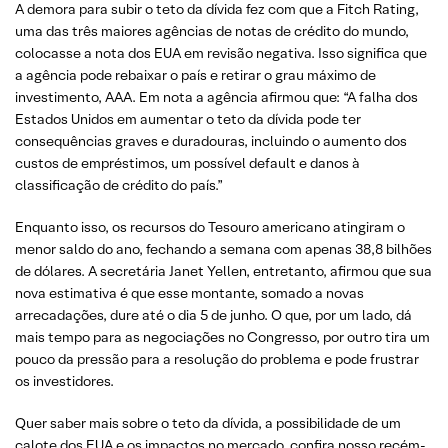
A demora para subir o teto da dívida fez com que a Fitch Rating,
uma das três maiores agências de notas de crédito do mundo,
colocasse a nota dos EUA em revisão negativa. Isso significa que
a agência pode rebaixar o país e retirar o grau máximo de
investimento, AAA. Em nota a agência afirmou que: “A falha dos
Estados Unidos em aumentar o teto da dívida pode ter
consequências graves e duradouras, incluindo o aumento dos
custos de empréstimos, um possível default e danos à
classificação de crédito do país.”
Enquanto isso, os recursos do Tesouro americano atingiram o
menor saldo do ano, fechando a semana com apenas 38,8 bilhões
de dólares. A secretária Janet Yellen, entretanto, afirmou que sua
nova estimativa é que esse montante, somado a novas
arrecadações, dure até o dia 5 de junho. O que, por um lado, dá
mais tempo para as negociações no Congresso, por outro tira um
pouco da pressão para a resolução do problema e pode frustrar
os investidores.
Quer saber mais sobre o teto da dívida, a possibilidade de um
calote dos EUA e os impactos no mercado, confira nosso recém-