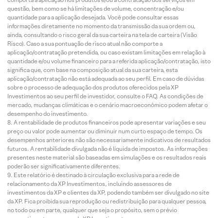
questão, bem como se há limitações de volume, concentração e/ou
quantidade para a aplicação desejada. Você pode consultar essas
informações diretamente no momento da transmissão da sua ordem ou,
ainda, consultando o risco geral da sua carteira na tela de carteira (Visão
Risco). Caso a sua pontuação de risco atual não comporte a
aplicação/contratação pretendida, ou caso existam limitações em relação à
quantidade e/ou volume financeiro para a referida aplicação/contratação, isto
significa que, com base na composição atual da sua carteira, esta
aplicação/contratação não está adequada ao seu perfil. Em caso de dúvidas
sobre o processo de adequação dos produtos oferecidos pela XP
Investimentos ao seu perfil de investidor, consulte o FAQ. As condições de
mercado, mudanças climáticas e o cenário macroeconômico podem afetar o
desempenho do investimento.
A rentabilidade de produtos financeiros pode apresentar variações e seu
preço ou valor pode aumentar ou diminuir num curto espaço de tempo. Os
desempenhos anteriores não são necessariamente indicativos de resultados
futuros. A rentabilidade divulgada não é líquida de impostos. As informações
presentes neste material são baseadas em simulações e os resultados reais
poderão ser significativamente diferentes.
Este relatório é destinado à circulação exclusiva para a rede de
relacionamento da XP Investimentos, incluindo assessores de
investimentos da XP e clientes da XP, podendo também ser divulgado no site
da XP. Fica proibida sua reprodução ou redistribuição para qualquer pessoa,
no todo ou em parte, qualquer que seja o propósito, sem o prévio