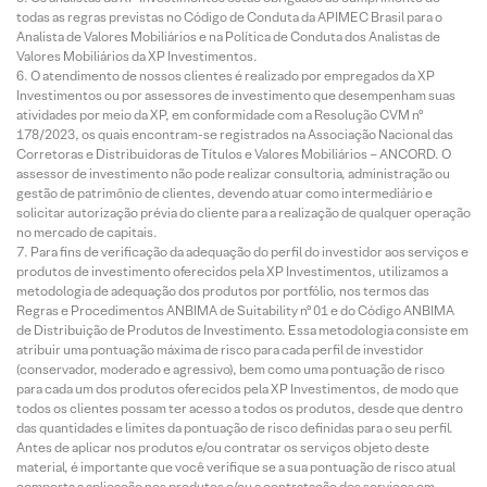
todas as regras previstas no Código de Conduta da APIMEC Brasil para o
Analista de Valores Mobiliários e na Política de Conduta dos Analistas de
Valores Mobiliários da XP Investimentos.
O atendimento de nossos clientes é realizado por empregados da XP
Investimentos ou por assessores de investimento que desempenham suas
atividades por meio da XP, em conformidade com a Resolução CVM nº
178/2023, os quais encontram-se registrados na Associação Nacional das
Corretoras e Distribuidoras de Títulos e Valores Mobiliários – ANCORD. O
assessor de investimento não pode realizar consultoria, administração ou
gestão de patrimônio de clientes, devendo atuar como intermediário e
solicitar autorização prévia do cliente para a realização de qualquer operação
no mercado de capitais.
Para fins de verificação da adequação do perfil do investidor aos serviços e
produtos de investimento oferecidos pela XP Investimentos, utilizamos a
metodologia de adequação dos produtos por portfólio, nos termos das
Regras e Procedimentos ANBIMA de Suitability nº 01 e do Código ANBIMA
de Distribuição de Produtos de Investimento. Essa metodologia consiste em
atribuir uma pontuação máxima de risco para cada perfil de investidor
(conservador, moderado e agressivo), bem como uma pontuação de risco
para cada um dos produtos oferecidos pela XP Investimentos, de modo que
todos os clientes possam ter acesso a todos os produtos, desde que dentro
das quantidades e limites da pontuação de risco definidas para o seu perfil.
Antes de aplicar nos produtos e/ou contratar os serviços objeto deste
material, é importante que você verifique se a sua pontuação de risco atual
comporta a aplicação nos produtos e/ou a contratação dos serviços em