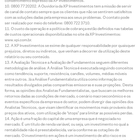
consentimento expresso da XP Investimentos.
0800 77 20202. A Ouvidoria da XP Investimentos tem a missão de servir
de canal de contato sempre que os clientes que não se sentirem satisfeitos
com as soluções dadas pela empresa aos seus problemas. O contato pode
ser realizado por meio do telefone: 0800 722 3710.
O custo da operação e a política de cobrança estão definidos nas tabelas
de custos operacionais disponibilizadas no site da XP Investimentos:
www.xpi.com.br.
A XP Investimentos se exime de qualquer responsabilidade por quaisquer
prejuízos, diretos ou indiretos, que venham a decorrer da utilização deste
relatório ou seu conteúdo.
A Avaliação Técnica e a Avaliação de Fundamentos seguem diferentes
metodologias de análise. A Análise Técnica é executada seguindo conceitos
como tendência, suporte, resistência, candles, volumes, médias móveis
entre outros. Já a Análise Fundamentalista utiliza como informação os
resultados divulgados pelas companhias emissoras e suas projeções. Desta
forma, as opiniões dos Analistas Fundamentalistas, que buscam os melhores
retornos dadas as condições de mercado, o cenário macroeconômico e os
eventos específicos da empresa e do setor, podem divergir das opiniões dos
Analistas Técnicos, que visam identificar os movimentos mais prováveis dos
preços dos ativos, com utilização de “stops” para limitar as possíveis perdas.
Ação é uma fração do capital de uma empresa que é negociada no
mercado. É um título de renda variável, ou seja, um investimento no qual a
rentabilidade não é preestabelecida, varia conforme as cotações de
mercado. O investimento em ações é um investimento de alto risco e os