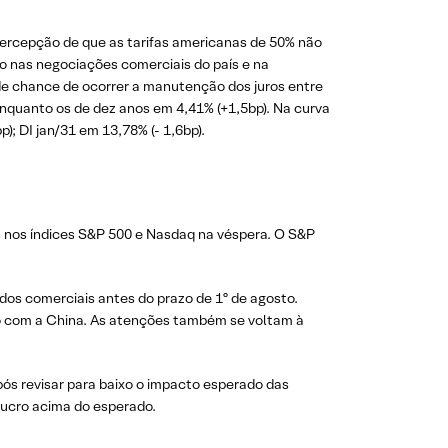
a percepção de que as tarifas americanas de 50% não
co nas negociações comerciais do país e na
de chance de ocorrer a manutenção dos juros entre
 enquanto os de dez anos em 4,41% (+1,5bp). Na curva
p); DI jan/31 em 13,78% (- 1,6bp).
s nos índices S&P 500 e Nasdaq na véspera. O S&P
dos comerciais antes do prazo de 1º de agosto.
o com a China. As atenções também se voltam à
pós revisar para baixo o impacto esperado das
 lucro acima do esperado.