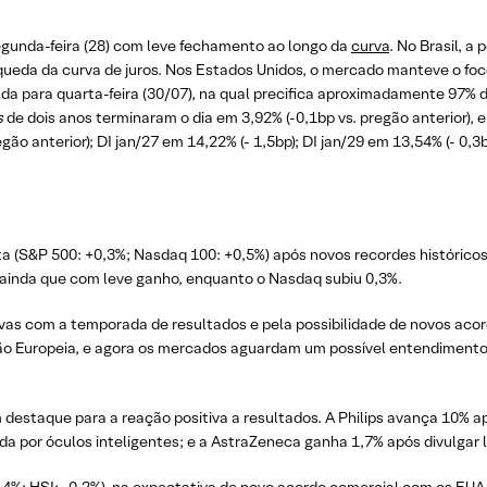
egunda-feira (28) com leve fechamento ao longo da
curva
. No Brasil, 
a queda da curva de juros. Nos Estados Unidos, o mercado manteve o fo
da para quarta-feira (30/07), na qual precifica aproximadamente 97% 
s
de dois anos terminaram o dia em 3,92% (-0,1bp vs. pregão anterior),
gão anterior); DI jan/27 em 14,22% (- 1,5bp); DI jan/29 em 13,54% (- 0,3b
ta (S&P 500: +0,3%; Nasdaq 100: +0,5%) após novos recordes histórico
 ainda que com leve ganho, enquanto o Nasdaq subiu 0,3%.
as com a temporada de resultados e pela possibilidade de novos acor
nião Europeia, e agora os mercados aguardam um possível entendiment
 destaque para a reação positiva a resultados. A Philips avança 10% a
nda por óculos inteligentes; e a AstraZeneca ganha 1,7% após divulgar