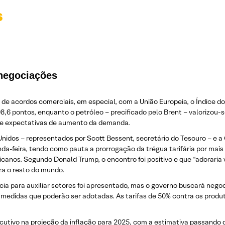
s
negociações
e acordos comerciais, em especial, com a União Europeia, o Índice do
98,6 pontos, enquanto o petróleo – precificado pelo Brent – valorizou
l e expectativas de aumento da demanda.
Unidos – representados por Scott Bessent, secretário do Tesouro – e a 
a-feira, tendo como pauta a prorrogação da trégua tarifária por mais
nos. Segundo Donald Trump, o encontro foi positivo e que “adoraria ver
ra o resto do mundo.
ia para auxiliar setores foi apresentado, mas o governo buscará nego
 medidas que poderão ser adotadas. As tarifas de 50% contra os produ
cutivo na projeção da inflação para 2025, com a estimativa passando 