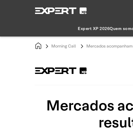
Expert XP 2026
Quem som
Morning Call
Mercados acompanham aco
Mercados ac
resul