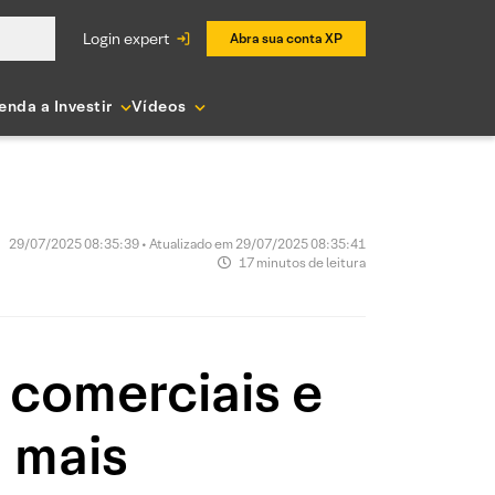
login expert
Abra sua conta XP
enda a Investir
Vídeos
29/07/2025 08:35:39 • Atualizado em 29/07/2025 08:35:41
17 minutos de leitura
comerciais e
a mais