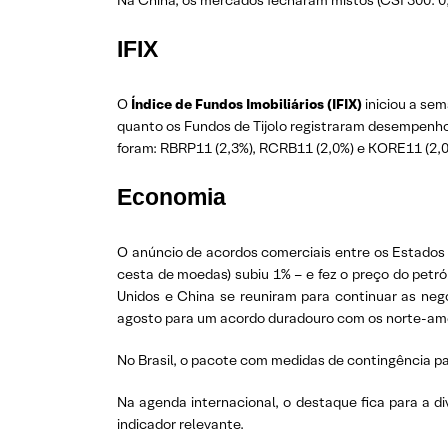
Na China, os mercados fecharam mistos (CSI 300: 0,
IFIX
O
Índice de Fundos Imobiliários (IFIX)
iniciou a se
quanto os Fundos de Tijolo registraram desempenho
foram: RBRP11 (2,3%), RCRB11 (2,0%) e KORE11 (2,0%
Economia
O anúncio de acordos comerciais entre os Estados 
cesta de moedas) subiu 1% – e fez o preço do petró
Unidos e China se reuniram para continuar as nego
agosto para um acordo duradouro com os norte-amer
No Brasil, o pacote com medidas de contingência pa
Na agenda internacional, o destaque fica para a d
indicador relevante.