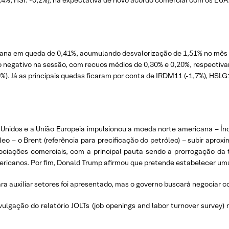
4%; HSI: -0,2%), na expectativa de novo acordo comercial com os EUA
mana em queda de 0,41%, acumulando desvalorização de 1,51% no mês d
 negativo na sessão, com recuos médios de 0,30% e 0,20%, respectivam
). Já as principais quedas ficaram por conta de IRDM11 (-1,7%), HSLG1
Unidos e a União Europeia impulsionou a moeda norte americana – Índ
leo – o Brent (referência para precificação do petróleo) – subir ap
ciações comerciais, com a principal pauta sendo a prorrogação da t
icanos. Por fim, Donald Trump afirmou que pretende estabelecer uma 
ra auxiliar setores foi apresentado, mas o governo buscará negociar 
ivulgação do relatório JOLTs (job openings and labor turnover surve