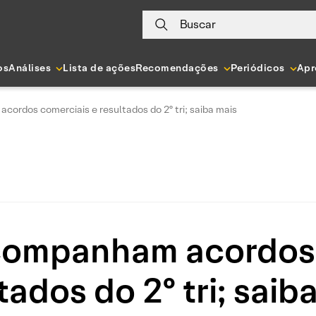
Buscar
os
Análises
Lista de ações
Recomendações
Periódicos
Apr
rdos comerciais e resultados do 2º tri; saiba mais
ompanham acordos 
tados do 2º tri; saib