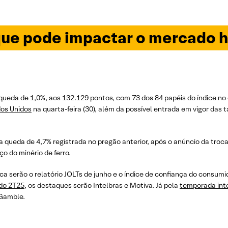
ue pode impactar o mercado h
queda de 1,0%, aos 132.129 pontos, com 73 dos 84 papéis do índice no
dos Unidos
na quarta-feira (30), além da possível entrada em vigor das t
 queda de 4,7% registrada no pregão anterior, após o anúncio da tro
 do minério de ferro.
a serão o relatório JOLTs de junho e o índice de confiança do consumi
do 2T25
, os destaques serão Intelbras e Motiva. Já pela
temporada inte
 Gamble.