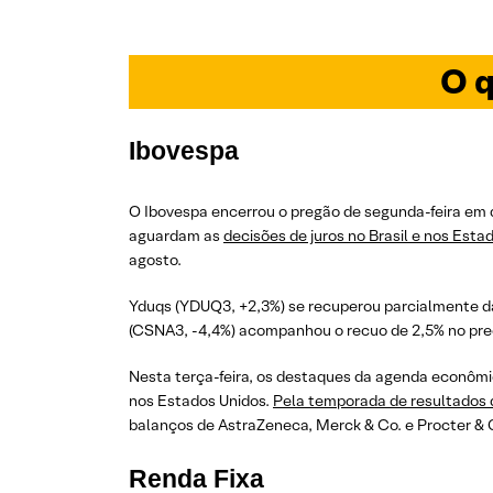
O q
Ibovespa
O Ibovespa encerrou o pregão de segunda-feira em 
aguardam as
decisões de juros no Brasil e nos Esta
agosto.
Yduqs (YDUQ3, +2,3%) se recuperou parcialmente da
(CSNA3, -4,4%) acompanhou o recuo de 2,5% no preço
Nesta terça-feira, os destaques da agenda econômic
nos Estados Unidos.
Pela temporada de resultados 
balanços de AstraZeneca, Merck & Co. e Procter &
Renda Fixa