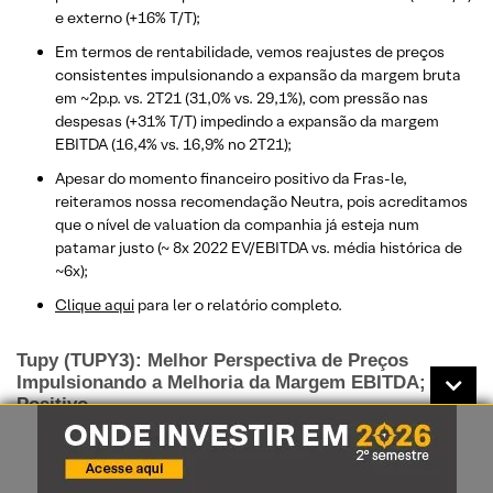
e externo (+16% T/T);
Em termos de rentabilidade, vemos reajustes de preços
consistentes impulsionando a expansão da margem bruta
em ~2p.p. vs. 2T21 (31,0% vs. 29,1%), com pressão nas
despesas (+31% T/T) impedindo a expansão da margem
EBITDA (16,4% vs. 16,9% no 2T21);
Apesar do momento financeiro positivo da Fras-le,
reiteramos nossa recomendação Neutra, pois acreditamos
que o nível de valuation da companhia já esteja num
patamar justo (~ 8x 2022 EV/EBITDA vs. média histórica de
~6x);
Clique aqui
para ler o relatório completo.
Tupy (TUPY3): Melhor Perspectiva de Preços
Impulsionando a Melhoria da Margem EBITDA;
Positivo
A Tupy reportou resultados sólidos no 3T21, com EBITDA
ajustado de R$289 milhões apresentando aumento de 56%