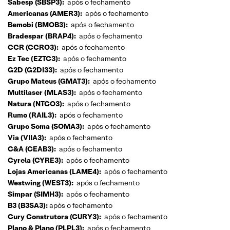
Sabesp (SBSP3):
após o fechamento
Americanas (AMER3):
após o fechamento
Bemobi (BMOB3):
após o fechamento
Bradespar (BRAP4):
após o fechamento
CCR (CCRO3):
após o fechamento
Ez Tec (EZTC3):
após o fechamento
G2D (G2DI33):
após o fechamento
Grupo Mateus (GMAT3):
após o fechamento
Multilaser (MLAS3):
após o fechamento
Natura (NTCO3):
após o fechamento
Rumo (RAIL3):
após o fechamento
Grupo Soma (SOMA3):
após o fechamento
Via (VIIA3):
após o fechamento
C&A (CEAB3):
após o fechamento
Cyrela (CYRE3):
após o fechamento
Lojas Americanas (LAME4):
após o fechamento
Westwing (WEST3):
após o fechamento
Simpar (SIMH3):
após o fechamento
B3 (B3SA3):
após o fechamento
Cury Construtora (CURY3):
após o fechamento
Plano & Plano (PLPL3):
após o fechamento