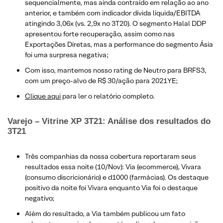
sequencialmente, mas ainda contraído em relação ao ano
anterior, e também com indicador dívida líquida/EBITDA
atingindo 3,06x (vs. 2,9x no 3T20). O segmento Halal DDP
apresentou forte recuperação, assim como nas
Exportações Diretas, mas a performance do segmento Ásia
foi uma surpresa negativa;
Com isso, mantemos nosso rating de Neutro para BRFS3,
com um preço-alvo de R$ 30/ação para 2021YE;
Clique aqui
para ler o relatório completo.
Varejo – Vitrine XP 3T21: Análise dos resultados do
3T21
Três companhias da nossa cobertura reportaram seus
resultados essa noite (10/Nov): Via (ecommerce), Vivara
(consumo discricionário) e d1000 (farmácias). Os destaque
positivo da noite foi Vivara enquanto Via foi o destaque
negativo;
Além do resultado, a Via também publicou um fato