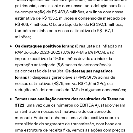
patrimonial, consistente com nossa metodologia para fins
de comparação) de R$ 453,8 milhões, em linha com nossa
estimativa de R$ 435,1 milhões e consenso de mercado de
R$ 466,7 milhões. O Lucro Líquido foi de R$ 192,1 milhões,
também em linha com nossa estimativa de R$ 167,1
milhões;
Os destaques positivos foram:
(i) reajuste da inflação na
RAP do ciclo 2020-2021 (37% IGP-M e 8% IPCA); e (ii)
impacto positivo de 19,6 milhões devido ao início da
operação antecipada (5,5 meses de antecedência)
da
concessão de Janaúba.
Os destaques negativos
foram:
(i) despesas gerenciáveis (PMSO) 7% acima de
nossas estimativas (R$76,5mi vs. R$71,6mi XPe); e a
redução pré-determinada da RAP de algumas concessões;
Temos uma avaliação neutra dos resultados da Taesa no
3T21
, uma vez que os números do EBITDA Ajustado vieram
em linha com nossas estimativas e do consenso de
mercado. Embora tenhamos uma visão positiva sobre a
estabilidade do segmento de transmissão, com base em
uma estrutura de receita fixa, vemos as ações com preços