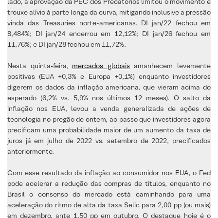
lado, a aprovação da PEC dos Precatórios limitou o movimento e
trouxe alívio à parte longa da curva, mitigando inclusive a pressão
vinda das Treasuries norte-americanas. DI jan/22 fechou em
8,484%; DI jan/24 encerrou em 12,12%; DI jan/26 fechou em
11,76%; e DI jan/28 fechou em 11,72%.
Nesta quinta-feira,
mercados globais
amanhecem levemente
positivas (EUA +0,3% e Europa +0,1%) enquanto investidores
digerem os dados da inflação americana, que vieram acima do
esperado (6,2% vs. 5,9% nos últimos 12 meses). O salto da
inflação nos EUA, levou a venda generalizada de ações de
tecnologia no pregão de ontem, ao passo que investidores agora
precificam uma probabilidade maior de um aumento da taxa de
juros já em julho de 2022 vs. setembro de 2022, precificados
anteriormente.
Com esse resultado da inflação ao consumidor nos EUA, o Fed
pode acelerar a redução das compras de títulos, enquanto no
Brasil o consenso do mercado está caminhando para uma
aceleração do ritmo de alta da taxa Selic para 2,00 pp (ou mais)
em dezembro, ante 1.50 pp em outubro. O destaque hoje é o