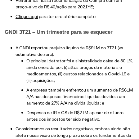
Reiteramos nossa recomendação de Compra com um
preço-alvo de R$ 40/ação para 2021YE;
Clique aqui
para ler o relatório completo.
GNDI 3T21 – Um trimestre para se esquecer
A GNDI reportou prejuízo líquido de R$91M no 3T21 (vs.
estimativa de zero):
O principal detrator foi a sinistralidade caixa de 80,1%,
ainda onerada por: (i) altos preços de materiais e
medicamentos, (ii) custos relacionados a Covid-19 e
(iii) aquisições;
A empresa também enfrentou um aumento de R$61M
A/A nas despesas financeiras líquidas devido a um
aumento de 27% A/A na dívida líquida; e
Despesas de IR e CS de R$21M apesar de o lucro
antes dos impostos ter sido negativo.
Consideramos os resultados negativos, embora ainda não
afete nossa visão de longo prazo sobre os fundamentos da