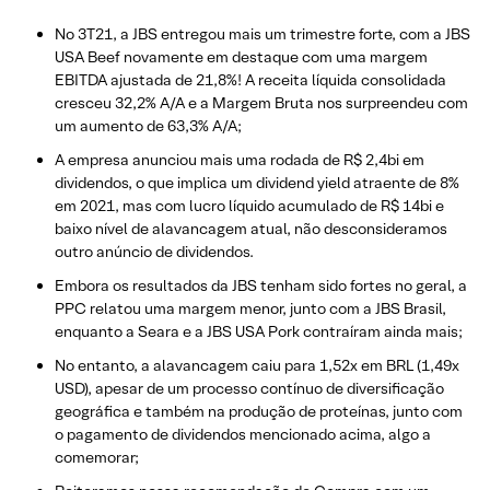
No 3T21, a JBS entregou mais um trimestre forte, com a JBS
USA Beef novamente em destaque com uma margem
EBITDA ajustada de 21,8%! A receita líquida consolidada
cresceu 32,2% A/A e a Margem Bruta nos surpreendeu com
um aumento de 63,3% A/A;
A empresa anunciou mais uma rodada de R$ 2,4bi em
dividendos, o que implica um dividend yield atraente de 8%
em 2021, mas com lucro líquido acumulado de R$ 14bi e
baixo nível de alavancagem atual, não desconsideramos
outro anúncio de dividendos.
Embora os resultados da JBS tenham sido fortes no geral, a
PPC relatou uma margem menor, junto com a JBS Brasil,
enquanto a Seara e a JBS USA Pork contraíram ainda mais;
No entanto, a alavancagem caiu para 1,52x em BRL (1,49x
USD), apesar de um processo contínuo de diversificação
geográfica e também na produção de proteínas, junto com
o pagamento de dividendos mencionado acima, algo a
comemorar;