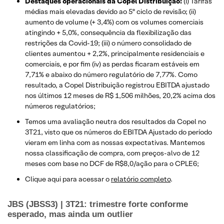
Destaques operacionais da Copel Distribuição:
(i) Tarifas
médias mais elevadas devido ao 5º ciclo de revisão; (ii)
aumento de volume (+ 3,4%) com os volumes comerciais
atingindo + 5,0%, consequência da flexibilização das
restrições da Covid-19; (iii) o número consolidado de
clientes aumentou + 2,2%, principalmente residenciais e
comerciais, e por fim (iv) as perdas ficaram estáveis ​​em
7,71% e abaixo do número regulatório de 7,77%. Como
resultado, a Copel Distribuição registrou EBITDA ajustado
nos últimos 12 meses de R$ 1,506 milhões, 20,2% acima dos
números regulatórios;
Temos uma avaliação neutra dos resultados da Copel no
3T21, visto que os números do EBITDA Ajustado do período
vieram em linha com as nossas expectativas. Mantemos
nossa classificação de compra, com preços-alvo de 12
meses com base no DCF de R$8,0/ação para o CPLE6;
Clique aqui para acessar o
relatório completo
.
JBS (JBSS3) | 3T21: trimestre forte conforme
esperado, mas ainda um outlier