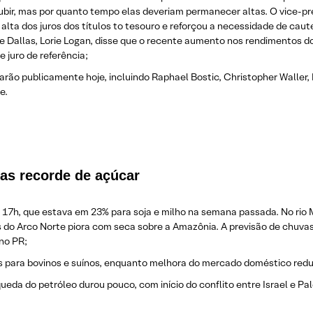
bir, mas por quanto tempo elas deveriam permanecer altas. O vice-pre
 alta dos juros dos títulos to tesouro e reforçou a necessidade de ca
e Dallas, Lorie Logan, disse que o recente aumento nos rendimentos d
juro de referência;
rão publicamente hoje, incluindo Raphael Bostic, Christopher Waller, 
e.
as recorde de açúcar
 17h, que estava em 23% para soja e milho na semana passada. No rio M
ios do Arco Norte piora com seca sobre a Amazônia. A previsão de chuva
 no PR;
s para bovinos e suínos, enquanto melhora do mercado doméstico redu
ueda do petróleo durou pouco, com início do conflito entre Israel e Pal