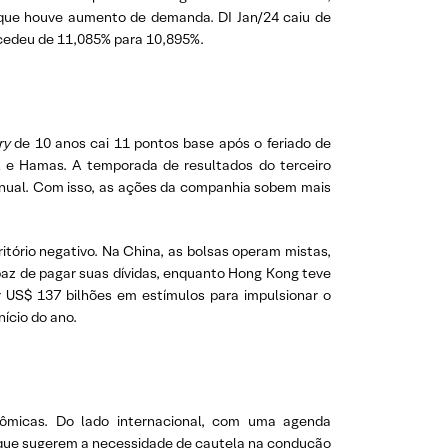
a que houve aumento de demanda. DI Jan/24 caiu de
 cedeu de 11,085% para 10,895%.
ry
de 10 anos cai 11 pontos base após o feriado de
l e Hamas. A temporada de resultados do terceiro
 anual. Com isso, as ações da companhia sobem mais
tório negativo. Na China, as bolsas operam mistas,
paz de pagar suas dívidas, enquanto Hong Kong teve
ar US$ 137 bilhões em estímulos para impulsionar o
nício do ano.
ômicas. Do lado internacional, com uma agenda
, que sugerem a necessidade de cautela na condução