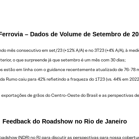
Ferrovia – Dados de Volume de Setembro de 2
do mês consecutivo em set/23 (+12% A/A) e no 3T23 (+4% A/A), à medid
nterior, o que surpreende já que setembro é um mês com 30 dias;
s estão em linha com o guidance recentemente atualizado de 76-78 m
da Rumo caiu para 42% refletindo a fraqueza do 1T23 (vs. 44% em 20
s exportações de grãos do Centro-Oeste do Brasil e as perspectivas de
s: Feedback do Roadshow no Rio de Janeiro
dshow (NDR) no RJ para discutir as perspectivas para nossa cobertura