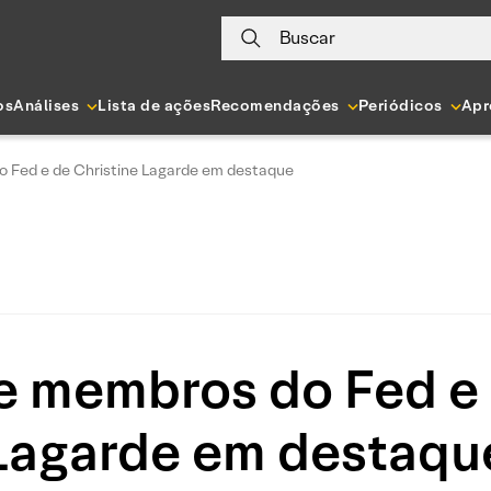
Buscar
os
Análises
Lista de ações
Recomendações
Periódicos
Apr
o Fed e de Christine Lagarde em destaque
e membros do Fed e 
Lagarde em destaqu