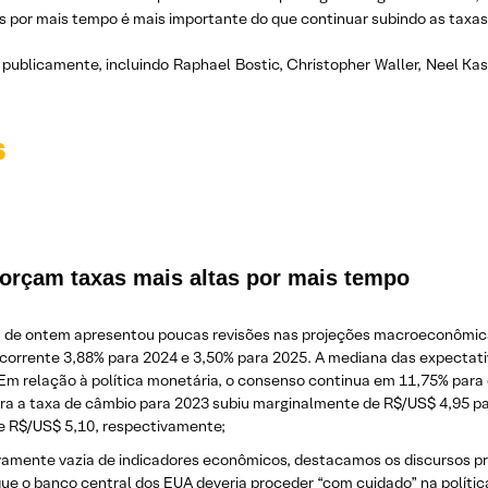
os por mais tempo é mais importante do que continuar subindo as taxas
ublicamente, incluindo Raphael Bostic, Christopher Waller, Neel Kas
s
forçam taxas mais altas por mais tempo
hã de ontem apresentou poucas revisões nas projeções macroeconômi
 corrente 3,88% para 2024 e 3,50% para 2025. A mediana das expectati
m relação à política monetária, o consenso continua em 11,75% para o 
ara a taxa de câmbio para 2023 subiu marginalmente de R$/US$ 4,95 par
 R$/US$ 5,10, respectivamente;
vamente vazia de indicadores econômicos, destacamos os discursos pro
 que o banco central dos EUA deveria proceder “com cuidado” na polít