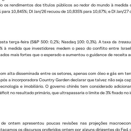
do os rendimentos dos títulos públicos ao redor do mundo à medid
 para 10,845%; DI Jan/26 recuou de 10,835% para 10,67%; e DI Jan/27
sta terça-feira (S&P 500: 0,2%; Nasdaq 100: 0,3%). A taxa da
treasu
4% à medida que investidores medem o peso do conflito entre Israe
ultados mais fortes que o esperado e aumentou o guidance de receita
om alta disseminada entre os setores, apenas com óleo e gás em terri
 após a incorporadora Country Garden declarar que talvez não seja ca
e tecnologia e imobiliário. O governo chinês tem considerado adicion
icit no resultado primário, que ultrapassaria o limite de 3% fixado no i
ã de ontem apresentou poucas revisões nas projeções macroecon
stacamos os discursos proferidos ontem por alguns dirigentes do Fed