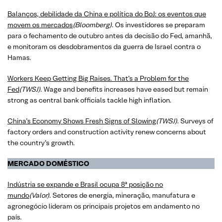
Balanços, debilidade da China e política do BoJ: os eventos que
movem os mercados
(Bloomberg)
. Os investidores se preparam
para o fechamento de outubro antes da decisão do Fed, amanhã,
e monitoram os desdobramentos da guerra de Israel contra o
Hamas.
Workers Keep Getting Big Raises. That’s a Problem for the
Fed
(TWSJ)
. Wage and benefits increases have eased but remain
strong as central bank officials tackle high inflation.
China’s Economy Shows Fresh Signs of Slowing
(TWSJ)
. Surveys of
factory orders and construction activity renew concerns about
the country’s growth.
MERCADO
DOMÉSTICO
Indústria se expande e Brasil ocupa 8ª posição no
mundo
(Valor)
. Setores de energia, mineração, manufatura e
agronegócio lideram os principais projetos em andamento no
país.