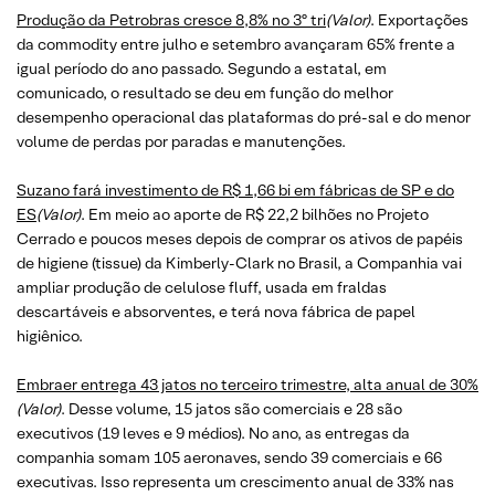
Produção da Petrobras cresce 8,8% no 3º tri
(Valor)
. Exportações
da commodity entre julho e setembro avançaram 65% frente a
igual período do ano passado. Segundo a estatal, em
comunicado, o resultado se deu em função do melhor
desempenho operacional das plataformas do pré-sal e do menor
volume de perdas por paradas e manutenções.
Suzano fará investimento de R$ 1,66 bi em fábricas de SP e do
ES
(Valor)
. Em meio ao aporte de R$ 22,2 bilhões no Projeto
Cerrado e poucos meses depois de comprar os ativos de papéis
de higiene (tissue) da Kimberly-Clark no Brasil, a Companhia vai
ampliar produção de celulose fluff, usada em fraldas
descartáveis e absorventes, e terá nova fábrica de papel
higiênico.
Embraer entrega 43 jatos no terceiro trimestre, alta anual de 30%
(Valor)
. Desse volume, 15 jatos são comerciais e 28 são
executivos (19 leves e 9 médios). No ano, as entregas da
companhia somam 105 aeronaves, sendo 39 comerciais e 66
executivas. Isso representa um crescimento anual de 33% nas