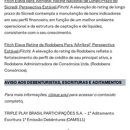
Fitch Eleva para ‘AA+(bra)’ Rating Nacional de Longo Prazo do
Sicredi; Perspectiva Estável
(Fitch)
. A elevação do rating de longo
prazo do Sicredi contempla a manutenção de bons indicadores
em seu perfil financeiro, em função de um melhor ambiente
operacional e da estrutura de captação e de liquidez,
consistente com o seu crescimento.
Fitch Eleva Rating da Rodobens Para ‘AA+(bra)’; Perspectiva
Estável
(Fitch)
. A elevação do rating da Rodobens reflete o
fortalecimento do perfil de crédito de seu principal ativo, a
Rodobens Administradora de Consórcios Ltda. (Rodobens
Consórcios).
AVISO AOS DEBENTURISTAS, ESCRITURAS E ADITAMENTOS
Para mais informações,
clique aqui
para acessar o conteúdo
completo
.
TRIPLE PLAY BRASIL PARTICIPAÇÕES S.A. – 1º Aditamento
Escritura 1ª Emissão Debêntures (OAMS11)