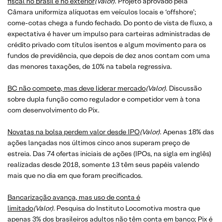
fiscal no Brasil e no exterior
(Valor)
. Projeto aprovado pela
Câmara uniformiza alíquotas em veículos locais e ‘offshore’;
come-cotas chega a fundo fechado. Do ponto de vista de fluxo, a
expectativa é haver um impulso para carteiras administradas de
crédito privado com títulos isentos e algum movimento para os
fundos de previdência, que depois de dez anos contam com uma
das menores taxações, de 10% na tabela regressiva.
BC não compete, mas deve liderar mercado
(Valor)
. Discussão
sobre dupla função como regulador e competidor vem à tona
com desenvolvimento do Pix.
Novatas na bolsa perdem valor desde IPO
(Valor)
. Apenas 18% das
ações lançadas nos últimos cinco anos superam preço de
estreia. Das 74 ofertas iniciais de ações (IPOs, na sigla em inglês)
realizadas desde 2018, somente 13 têm seus papéis valendo
mais que no dia em que foram precificados.
Bancarização avança, mas uso de conta é
limitado
(Valor)
. Pesquisa do Instituto Locomotiva mostra que
apenas 3% dos brasileiros adultos não têm conta em banco; Pix é