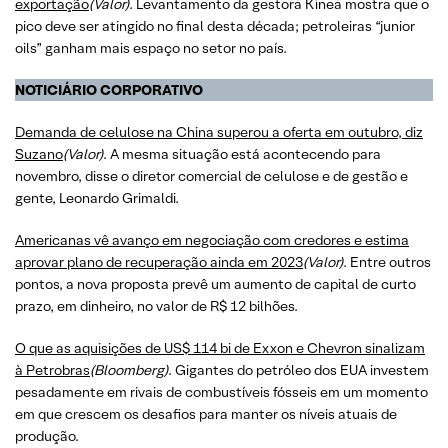
exportação
(Valor)
. Levantamento da gestora Kinea mostra que o
pico deve ser atingido no final desta década; petroleiras “junior
oils” ganham mais espaço no setor no país.
NOTICIÁRIO CORPORATIVO
Demanda de celulose na China superou a oferta em outubro, diz
Suzano
(Valor)
. A mesma situação está acontecendo para
novembro, disse o diretor comercial de celulose e de gestão e
gente, Leonardo Grimaldi.
Americanas vê avanço em negociação com credores e estima
aprovar plano de recuperação ainda em 2023
(Valor)
. Entre outros
pontos, a nova proposta prevê um aumento de capital de curto
prazo, em dinheiro, no valor de R$ 12 bilhões.
O que as aquisições de US$ 114 bi de Exxon e Chevron sinalizam
à Petrobras
(Bloomberg)
. Gigantes do petróleo dos EUA investem
pesadamente em rivais de combustíveis fósseis em um momento
em que crescem os desafios para manter os níveis atuais de
produção.