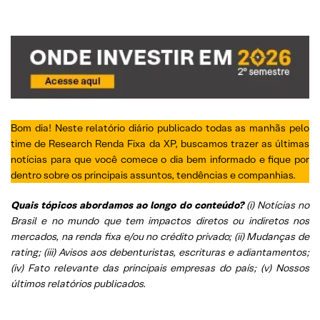
Quinta-feira, 19 de Outubro
Quarta-feira, 18 de Outubro
Terça-feira, 17 de Outubro
Segunda-feira, 16 de Outubro
Bom dia! Neste relatório diário publicado todas as manhãs pelo
Sexta-feira, 13 de Outubro
time de Research Renda Fixa da XP, buscamos trazer as últimas
notícias para que você comece o dia bem informado e fique por
Quarta-feira, 11 de Outubro
dentro sobre os principais assuntos, tendências e companhias.
Terça-feira, 10 de Outubro
Quais tópicos abordamos ao longo do conteúdo?
(i) Notícias no
Segunda-feira, 09 de Outubro
Brasil e no mundo que tem impactos diretos ou indiretos nos
mercados, na renda fixa e/ou no crédito privado; (ii) Mudanças de
Sexta-feira, 06 de Outubro
rating; (iii) Avisos aos debenturistas, escrituras e adiantamentos;
(iv) Fato relevante das principais empresas do país; (v) Nossos
Quinta-feira, 05 de Outubro
últimos relatórios publicados.
Quarta-feira, 04 de Outubro