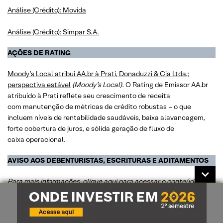
Análise (Crédito): Movida
Análise (Crédito): Simpar S.A.
AÇÕES DE RATING
Moody’s Local atribui AA.br à Prati, Donaduzzi & Cia Ltda.;
perspectiva estável
(Moody’s Local)
. O Rating de Emissor AA.br
atribuído à Prati reflete seu crescimento de receita
com manutenção de métricas de crédito robustas – o que
incluem níveis de rentabilidade saudáveis, baixa alavancagem,
forte cobertura de juros, e sólida geração de fluxo de
caixa operacional.
AVISO AOS DEBENTURISTAS, ESCRITURAS E ADITAMENTOS
Para mais informações,
clique aqui
para acessar o conteúdo
completo
.
–