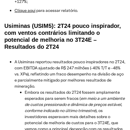
+127%;
Clique aqui
para acessar relatório.
Usiminas (USIM5): 2T24 pouco inspirador,
com ventos contrários limitando o
potencial de melhoria no 3T24E –
Resultados do 2T24
A Usiminas reportou resultados pouco inspiradores no 2T24,
com EBITDA ajustado de R$ 247 milhões (-40% T/T e -48%
vs. XPe), refletindo um fraco desempenho na divisão de aço
e parcialmente mitigado por melhores resultados de
mineração.
Embora os resultados do 2T24 fossem amplamente
esperados para serem fracos (
em meio a um ambiente
de custos pressionado e dinâmica de preços estável,
conforme indicado no último trimestre
), os
investidores esperavam mais detalhes sobre o
potencial de melhoria de custos para o 3T24E, que
vemos como a principal decepção com os resultados