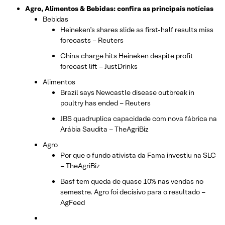
Agro, Alimentos & Bebidas: confira as principais notícias
Bebidas
Heineken’s shares slide as first-half results miss
forecasts – Reuters
China charge hits Heineken despite profit
forecast lift – JustDrinks
Alimentos
Brazil says Newcastle disease outbreak in
poultry has ended – Reuters
JBS quadruplica capacidade com nova fábrica na
Arábia Saudita – TheAgriBiz
Agro
Por que o fundo ativista da Fama investiu na SLC
– TheAgriBiz
Basf tem queda de quase 10% nas vendas no
semestre. Agro foi decisivo para o resultado –
AgFeed