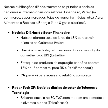
Nestas publicações diárias, trazemos as principais notícias
nacionais e internacionais dos setor
es: Financeiro, Varejo
(e-
commerce, supermercados, lojas de roupa, farmácias, etc.)
, Agro,
Alimentos e Bebidas e Energia (óleo & gás e elétricas).
Notícias Diárias do Setor Financeiro
Nubank oferece taxa de juros de 13% para atrair
clientes na Colômbia (Valor);
Drex é a moeda digital mais inovadora do mundo, diz
conselheiro do BIS (Estadão);
Estoque de produtos de captação bancária sobrem
15% no 1º semestre, para R$ 4,9 tri (Broadcast);
Clique aqui
para acessar o relatório completo.
Radar Tech XP
:
Notícias diárias do setor de Telecom e
Tecnologia
Brisanet estreia no 5G FWA com modem em comodato
e diversos planos (Telesíntese);