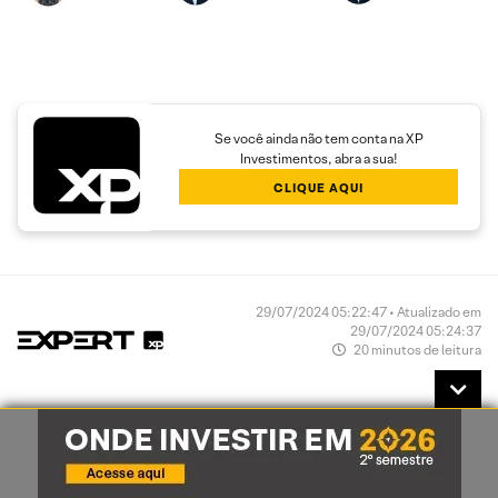
Se você ainda não tem conta na XP
Investimentos, abra a sua!
CLIQUE AQUI
29/07/2024 05:22:47 • Atualizado em
29/07/2024 05:24:37
20 minutos de leitura