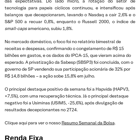
das expectativas. Do lado micro, a rotação do setor de
tecnologia para papeis cíclicos continuou, e intensificou após
balanços que decepcionaram, levando o Nasdaq a cair 2,6% e o
S&P 500 a recuar 0,8%, enquanto o Russell 2000, o índice de
small-caps
americano, subiu 1,8%.
No mercado doméstico, o foco foi no relatório bimestral de
receitas e despesas, confirmando o congelamento de R$ 15
bilhões em gastos, e os dados do IPCA-15, que vieram acima do
esperado. A privatização da Sabesp (SBSP3) foi concluída, com o
governo de SP vendendo sua participação acionária de 32% por
R$ 14,8 bilhões – a ação sobe 15,8% em julho.
O principal destaque positivo da semana foi a Hapvida (HAPV3,
+7,5%), com uma recuperação técnica. Já o principal destaque
negativo foi a Usiminas (USIM5, -25,6%), após divulgação de
resultados decepcionantes no 2T24.
Clique aqui para ver o nosso
Resumo Semanal da Bolsa
.
Renda Fixa