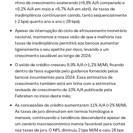
ritmo de crescimento acelerando (+9,9% A/A comparado a
+9,2% A/A em maio e +8,7% A/A em abril). As taxas de
inadimplência continuaram caindo, tanto sequencialmente
(-2 bps) quanto ano a ano (-28 bps);
Apesar da interrupção do ciclo de afrouxamento monetário
nacional, mantemos a nossa visão de que a melhoria nas
taxas de inadimplência permitirá aos bancos aumentar
ligeiramente o seu apetite por risco, levando a um
crescimento saudável ao longo de 2024;
O saldo de crédito cresceu 9,9% A/A (+1,2% M/M), ficando
dentro da faixa sugerida pelo guidance fornecido pelos
bancos incumbentes para 2024. Essa estimativa de
crescimento também está em linha com a estimativa
revisada de crescimento de 10% A/A publicada pela
Febraban no início deste mês;
As concessões de crédito aumentaram 11% A/A (+2% M/M).
As taxas de juro diminuíram em termos homólogos e
mensais, continuando a tendência descendente apesar de
um cenário macroeconómico menos favorável para cortes
nas taxas de juro. O NPL diminuiu 2 bps M/M e caiu 28 bps