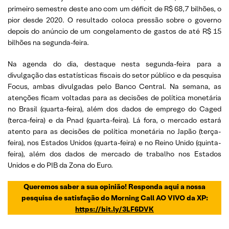
primeiro semestre deste ano com um déficit de R$ 68,7 bilhões, o
pior desde 2020. O resultado coloca pressão sobre o governo
depois do anúncio de um congelamento de gastos de até R$ 15
bilhões na segunda-feira.
Na agenda do dia, destaque nesta segunda-feira para a
divulgação das estatísticas fiscais do setor público e da pesquisa
Focus, ambas divulgadas pelo Banco Central. Na semana, as
atenções ficam voltadas para as decisões de política monetária
no Brasil (quarta-feira), além dos dados de emprego do Caged
(terca-feira) e da Pnad (quarta-feira). Lá fora, o mercado estará
atento para as decisões de política monetária no Japão (terça-
feira), nos Estados Unidos (quarta-feira) e no Reino Unido (quinta-
feira), além dos dados de mercado de trabalho nos Estados
Unidos e do PIB da Zona do Euro.
Queremos saber a sua opinião! Responda aqui a nossa
pesquisa de satisfação do Morning Call AO VIVO da XP:
https://bit.ly/3LF6DVK