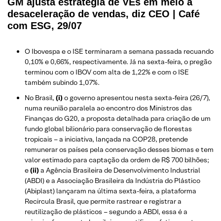
GM ajusta estratégia de VEs em meio a
desaceleração de vendas, diz CEO | Café
com ESG, 29/07
O Ibovespa e o ISE terminaram a semana passada recuando
0,10% e 0,66%, respectivamente. Já na sexta-feira, o pregão
terminou com o IBOV com alta de 1,22% e com o ISE
também subindo 1,07%.
No Brasil,
(i)
o governo apresentou nesta sexta-feira (26/7),
numa reunião paralela ao encontro dos Ministros das
Finanças do G20, a proposta detalhada para criação de um
fundo global bilionário para conservação de florestas
tropicais – a iniciativa, lançada na COP28, pretende
remunerar os países pela conservação desses biomas e tem
valor estimado para captação da ordem de R$ 700 bilhões;
e
(ii)
a Agência Brasileira de Desenvolvimento Industrial
(ABDI) e a Associação Brasileira da Indústria do Plástico
(Abiplast) lançaram na última sexta-feira, a plataforma
Recircula Brasil, que permite rastrear e registrar a
reutilização de plásticos – segundo a ABDI, essa é a