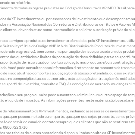
onado no relatório.
imento de todas as regras previstas no Código de Conduta da APIMEC Brasil para o 
ados da XP Investimentos ou por assessores de investimento que desempenham sua
os na Associação Nacional das Corretoras e Distribuidoras de Títulos e Valores 
de clientes, devendo atuar como intermediário e solicitar autorização prévia do cl
idor aos serviços e produtos de investimento oferecidos pela XP Investimentos, uti
 Suitability nº 01 e do Código ANBIMA de Distribuição de Produtos de Investimen
r, moderado e agressivo), bem como uma pontuação de risco para cada um dos produ
ntro das quantidades e limites da pontuação de risco definidas para o seu perfil. A
 sua pontuação de risco atual comporta a aplicação nos produtos e/ou a contratação
jada. Você pode consultar essas informações diretamente no momento da transmissã
ação de risco atual não comporte a aplicação/contratação pretendida, ou caso exista
m base na composição atual da sua carteira, esta aplicação/contratação não está ad
 seu perfil de investidor, consulte o FAQ. As condições de mercado, mudanças cl
 variações e seu preço ou valor pode aumentar ou diminuir num curto espaço de t
 não é líquida de impostos. As informações presentes neste material são baseadas e
rede de relacionamento da XP Investimentos, incluindo assessores de investimentos
ara qualquer pessoa, no todo ou em parte, qualquer que seja o propósito, sem o pr
ssão de servir de canal de contato sempre que os clientes que não se sentirem sat
e: 0800 722 3710.
dos nas tabelas de custos operacionais disponibilizadas no site da XP Investimento