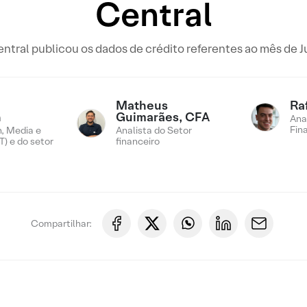
Central
ntral publicou os dados de crédito referentes ao mês de 
Matheus
Ra
n
Guimarães, CFA
Ana
Fin
, Media e
Analista do Setor
) e do setor
financeiro
Compartilhar: