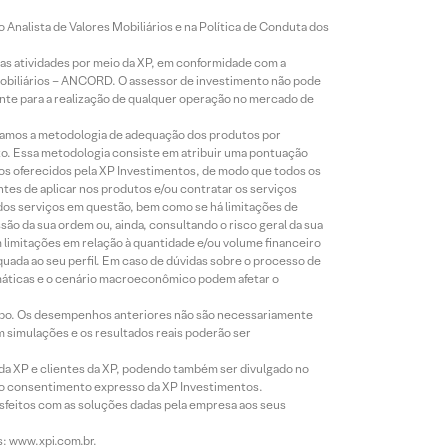
Analista de Valores Mobiliários e na Política de Conduta dos
s atividades por meio da XP, em conformidade com a
Mobiliários – ANCORD. O assessor de investimento não pode
iente para a realização de qualquer operação no mercado de
lizamos a metodologia de adequação dos produtos por
to. Essa metodologia consiste em atribuir uma pontuação
tos oferecidos pela XP Investimentos, de modo que todos os
ntes de aplicar nos produtos e/ou contratar os serviços
 dos serviços em questão, bem como se há limitações de
o da sua ordem ou, ainda, consultando o risco geral da sua
m limitações em relação à quantidade e/ou volume financeiro
equada ao seu perfil. Em caso de dúvidas sobre o processo de
imáticas e o cenário macroeconômico podem afetar o
empo. Os desempenhos anteriores não são necessariamente
m simulações e os resultados reais poderão ser
 da XP e clientes da XP, podendo também ser divulgado no
évio consentimento expresso da XP Investimentos.
isfeitos com as soluções dadas pela empresa aos seus
s: www.xpi.com.br.