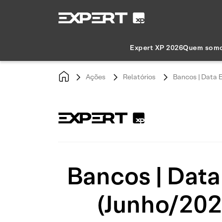
Expert XP 2026
Quem som
Ações
Relatórios
Bancos | Data 
Bancos | Data
(Junho/202