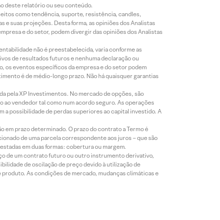
ão deste relatório ou seu conteúdo.
eitos como tendência, suporte, resistência, candles,
s e suas projeções. Desta forma, as opiniões dos Analistas
presa e do setor, podem divergir das opiniões dos Analistas
entabilidade não é preestabelecida, varia conforme as
ivos de resultados futuros e nenhuma declaração ou
co, os eventos específicos da empresa e do setor podem
timento é de médio-longo prazo. Não há quaisquer garantias
icada pela XP Investimentos. No mercado de opções, são
mio ao vendedor tal como num acordo seguro. As operações
a possibilidade de perdas superiores ao capital investido. A
ão em prazo determinado. O prazo do contrato a Termo é
icionado de uma parcela correspondente aos juros – que são
prestadas em duas formas: cobertura ou margem.
o de um contrato futuro ou outro instrumento derivativo,
bilidade de oscilação de preço devido à utilização de
de produto. As condições de mercado, mudanças climáticas e