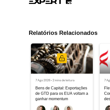
Relatórios Relacionados
7 Ago 2026 • 2 mins de leitura
7 Ag
Bens de Capital: Exportações
Fle
de GTD para os EUA voltam a
Co
ganhar momentum
des
dev
atu