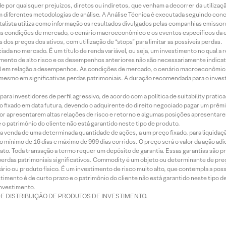
 por quaisquer prejuízos, diretos ou indiretos, que venham a decorrer da utilizaç
 diferentes metodologias de análise. A Análise Técnica é executada seguindo conc
alista utiliza como informação os resultados divulgados pelas companhias emissora
 condições de mercado, o cenário macroeconômico e os eventos específicos da em
dos preços dos ativos, com utilização de “stops” para limitar as possíveis perdas.
ada no mercado. É um título de renda variável, ou seja, um investimento no qual a r
mento de alto risco e os desempenhos anteriores não são necessariamente indicat
terial em relação a desempenhos. As condições de mercado, o cenário macroeconômi
mesmo em significativas perdas patrimoniais. A duração recomendada para o inves
ra investidores de perfil agressivo, de acordo com a política de suitability prat
 fixado em data futura, devendo o adquirente do direito negociado pagar um prê
or apresentarem altas relações de risco e retorno e algumas posições apresentarem 
o patrimônio do cliente não está garantido neste tipo de produto.
 venda de uma determinada quantidade de ações, a um preço fixado, para liquidaç
 mínimo de 16 dias e máximo de 999 dias corridos. O preço será o valor da ação ad
ato. Toda transação a termo requer um depósito de garantia. Essas garantias são 
rdas patrimoniais significativos. Commodity é um objeto ou determinante de preç
rio ou produto físico. É um investimento de risco muito alto, que contempla a possi
imento é de curto prazo e o patrimônio do cliente não está garantido neste tipo 
nvestimento.
DE DISTRIBUIÇÃO DE PRODUTOS DE INVESTIMENTO.