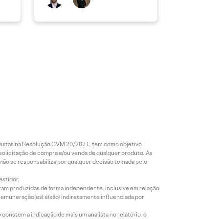
revistas na Resolução CVM 20/2021, tem como objetivo
 solicitação de compra e/ou venda de qualquer produto. As
 não se responsabiliza por qualquer decisão tomada pelo
estidor.
foram produzidas de forma independente, inclusive em relação
 remuneração(es) é(são) indiretamente influenciada por
constem a indicação de mais um analista no relatório, o