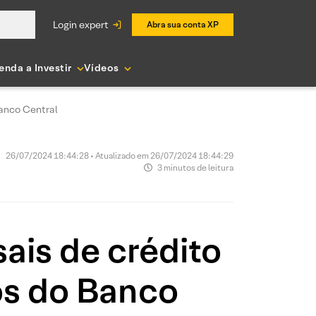
login expert
Abra sua conta XP
enda a Investir
Vídeos
Banco Central
26/07/2024 18:44:28 • Atualizado em 26/07/2024 18:44:29
3 minutos de leitura
ais de crédito
os do Banco