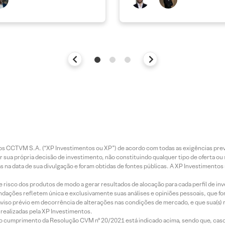
entos CCTVM S.A. (“XP Investimentos ou XP”) de acordo com todas as exigências p
r sua própria decisão de investimento, não constituindo qualquer tipo de oferta ou
s na data de sua divulgação e foram obtidas de fontes públicas. A XP Investimentos
e risco dos produtos de modo a gerar resultados de alocação para cada perfil de inv
mendações refletem única e exclusivamente suas análises e opiniões pessoais, que 
aviso prévio em decorrência de alterações nas condições de mercado, e que sua(s)
realizadas pela XP Investimentos.
lo cumprimento da Resolução CVM nº 20/2021 está indicado acima, sendo que, caso 