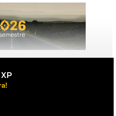
 XP
ra!