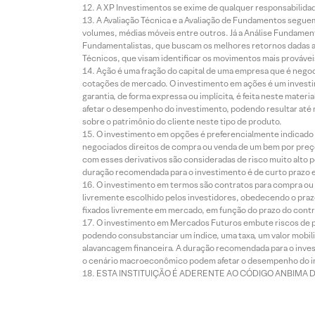
A XP Investimentos se exime de qualquer responsabilidade
A Avaliação Técnica e a Avaliação de Fundamentos seguem
volumes, médias móveis entre outros. Já a Análise Fundament
Fundamentalistas, que buscam os melhores retornos dadas as
Técnicos, que visam identificar os movimentos mais prováveis 
Ação é uma fração do capital de uma empresa que é negoci
cotações de mercado. O investimento em ações é um investi
garantia, de forma expressa ou implícita, é feita neste ma
afetar o desempenho do investimento, podendo resultar até 
sobre o patrimônio do cliente neste tipo de produto.
O investimento em opções é preferencialmente indicado pa
negociados direitos de compra ou venda de um bem por preço
com esses derivativos são consideradas de risco muito alto p
duração recomendada para o investimento é de curto prazo e 
O investimento em termos são contratos para compra ou a
livremente escolhido pelos investidores, obedecendo o prazo
fixados livremente em mercado, em função do prazo do contr
O investimento em Mercados Futuros embute riscos de pe
podendo consubstanciar um índice, uma taxa, um valor mobiliá
alavancagem financeira. A duração recomendada para o invest
o cenário macroeconômico podem afetar o desempenho do i
ESTA INSTITUIÇÃO É ADERENTE AO CÓDIGO ANBIMA 