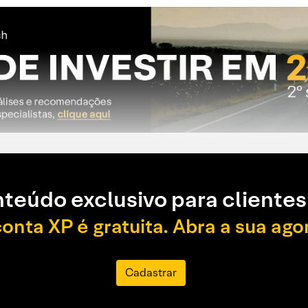
teúdo exclusivo para clientes
conta XP é gratuita. Abra a sua ago
Cadastrar