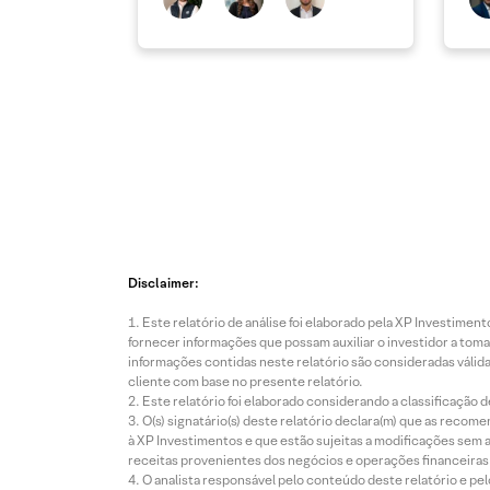
Disclaimer:
Este relatório de análise foi elaborado pela XP Investim
fornecer informações que possam auxiliar o investidor a toma
informações contidas neste relatório são consideradas válida
cliente com base no presente relatório.
Este relatório foi elaborado considerando a classificação d
O(s) signatário(s) deste relatório declara(m) que as reco
à XP Investimentos e que estão sujeitas a modificações sem 
receitas provenientes dos negócios e operações financeiras 
O analista responsável pelo conteúdo deste relatório e pe