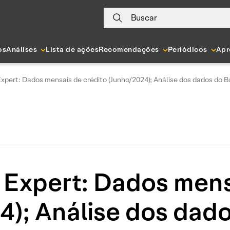
Buscar
os
Análises
Lista de ações
Recomendações
Periódicos
Apr
Expert: Dados mensais de crédito (Junho/2024); Análise dos dados do 
 Expert: Dados mens
4); Análise dos dad