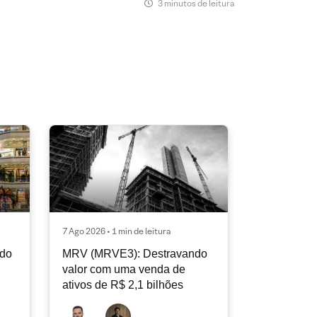
3 minutos de leitura
7 Ago 2026 • 1 min de leitura
ndo
MRV (MRVE3): Destravando
valor com uma venda de
ativos de R$ 2,1 bilhões