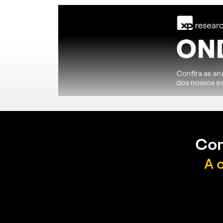
Con
A 