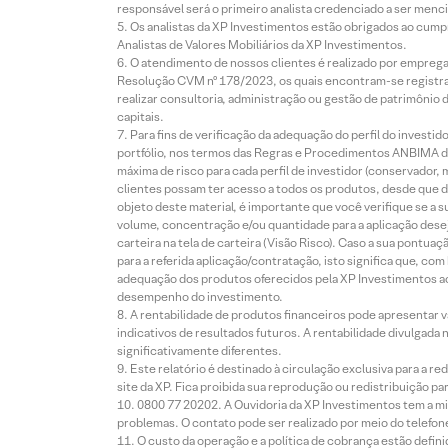
responsável será o primeiro analista credenciado a ser menci
Os analistas da XP Investimentos estão obrigados ao cumpr
Analistas de Valores Mobiliários da XP Investimentos.
O atendimento de nossos clientes é realizado por empreg
Resolução CVM nº 178/2023, os quais encontram-se registrad
realizar consultoria, administração ou gestão de patrimônio 
capitais.
Para fins de verificação da adequação do perfil do invest
portfólio, nos termos das Regras e Procedimentos ANBIMA de
máxima de risco para cada perfil de investidor (conservado
clientes possam ter acesso a todos os produtos, desde que de
objeto deste material, é importante que você verifique se a
volume, concentração e/ou quantidade para a aplicação dese
carteira na tela de carteira (Visão Risco). Caso a sua pontu
para a referida aplicação/contratação, isto significa que, co
adequação dos produtos oferecidos pela XP Investimentos ao
desempenho do investimento.
A rentabilidade de produtos financeiros pode apresentar
indicativos de resultados futuros. A rentabilidade divulgada
significativamente diferentes.
Este relatório é destinado à circulação exclusiva para a 
site da XP. Fica proibida sua reprodução ou redistribuição p
0800 77 20202. A Ouvidoria da XP Investimentos tem a mi
problemas. O contato pode ser realizado por meio do telefon
O custo da operação e a política de cobrança estão defini