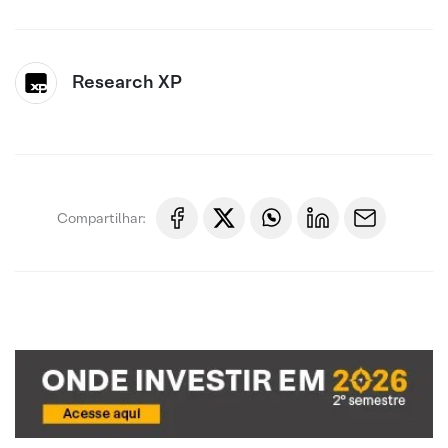
Research XP
Compartilhar: