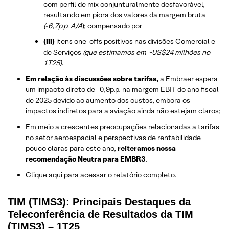
com perfil de mix conjunturalmente desfavorável,
resultando em piora dos valores da margem bruta
(-6,7p.p. A/A
); compensado por
(iii)
itens one-offs positivos nas divisões Comercial e
de Serviços
(que estimamos em ~US$24 milhões no
1T25).
Em relação às discussões sobre tarifas,
a Embraer espera
um impacto direto de -0,9p.p. na margem EBIT do ano fiscal
de 2025 devido ao aumento dos custos, embora os
impactos indiretos para a aviação ainda não estejam claros;
Em meio a crescentes preocupações relacionadas a tarifas
no setor aeroespacial e perspectivas de rentabilidade
pouco claras para este ano,
reiteramos nossa
recomendação Neutra para EMBR3
.
​Clique aqui
para acessar o relatório completo.
TIM (TIMS3): Principais Destaques da
Teleconferência de Resultados da TIM
(TIMS3) – 1T25