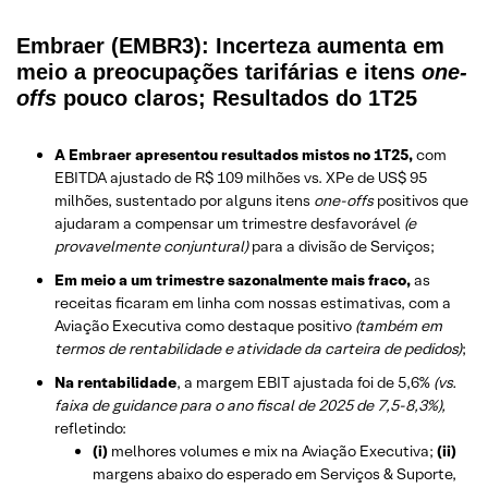
Embraer (EMBR3): Incerteza aumenta em
meio a preocupações tarifárias e itens
one-
offs
pouco claros; Resultados do 1T25
A Embraer apresentou resultados mistos no 1T25,
com
EBITDA ajustado de R$ 109 milhões vs. XPe de US$ 95
milhões, sustentado por alguns itens
one-offs
positivos que
ajudaram a compensar um trimestre desfavorável
(e
provavelmente conjuntural)
para a divisão de Serviços;
Em meio a um trimestre sazonalmente mais fraco,
as
receitas ficaram em linha com nossas estimativas, com a
Aviação Executiva como destaque positivo
(também em
termos de rentabilidade e atividade da carteira de pedidos)
;
Na rentabilidade
, a margem EBIT ajustada foi de 5,6%
(vs.
faixa de guidance para o ano fiscal de 2025 de 7,5-8,3%),
refletindo:
(i)
melhores volumes e mix na Aviação Executiva;
(ii)
margens abaixo do esperado em Serviços & Suporte,