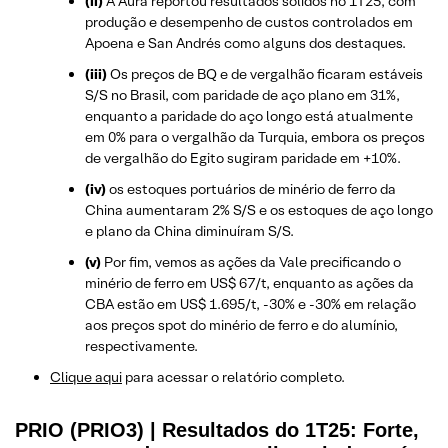
(ii)
A Aura reportou resultados sólidos no 1T25, com
produção e desempenho de custos controlados em
Apoena e San Andrés como alguns dos destaques.
(iii)
Os preços de BQ e de vergalhão ficaram estáveis
S/S no Brasil, com paridade de aço plano em 31%,
enquanto a paridade do aço longo está atualmente
em 0% para o vergalhão da Turquia, embora os preços
de vergalhão do Egito sugiram paridade em +10%.
(iv)
os estoques portuários de minério de ferro da
China aumentaram 2% S/S e os estoques de aço longo
e plano da China diminuíram S/S.
(v)
Por fim, vemos as ações da Vale precificando o
minério de ferro em US$ 67/t, enquanto as ações da
CBA estão em US$ 1.695/t, -30% e -30% em relação
aos preços spot do minério de ferro e do alumínio,
respectivamente.
​Clique aqui
para acessar o relatório completo.
PRIO (PRIO3) | Resultados do 1T25: Forte,