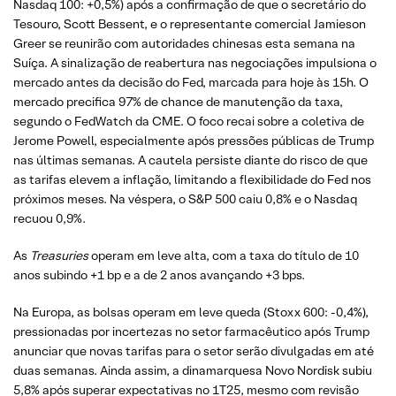
Nasdaq 100: +0,5%) após a confirmação de que o secretário do
Tesouro, Scott Bessent, e o representante comercial Jamieson
Greer se reunirão com autoridades chinesas esta semana na
Suíça. A sinalização de reabertura nas negociações impulsiona o
mercado antes da decisão do Fed, marcada para hoje às 15h. O
mercado precifica 97% de chance de manutenção da taxa,
segundo o FedWatch da CME. O foco recai sobre a coletiva de
Jerome Powell, especialmente após pressões públicas de Trump
nas últimas semanas. A cautela persiste diante do risco de que
as tarifas elevem a inflação, limitando a flexibilidade do Fed nos
próximos meses. Na véspera, o S&P 500 caiu 0,8% e o Nasdaq
recuou 0,9%.
As
Treasuries
operam em leve alta, com a taxa do título de 10
anos subindo +1 bp e a de 2 anos avançando +3 bps.
Na Europa, as bolsas operam em leve queda (Stoxx 600: -0,4%),
pressionadas por incertezas no setor farmacêutico após Trump
anunciar que novas tarifas para o setor serão divulgadas em até
duas semanas. Ainda assim, a dinamarquesa Novo Nordisk subiu
5,8% após superar expectativas no 1T25, mesmo com revisão