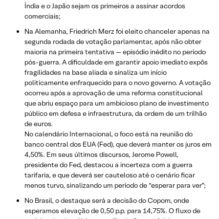
Índia e o Japão sejam os primeiros a assinar acordos
comerciais;
Na Alemanha, Friedrich Merz foi eleito chanceler apenas na
segunda rodada de votação parlamentar, após não obter
maioria na primeira tentativa — episódio inédito no período
pós-guerra. A dificuldade em garantir apoio imediato expôs
fragilidades na base aliada e sinaliza um início
politicamente enfraquecido para o novo governo. A votação
ocorreu após a aprovação de uma reforma constitucional
que abriu espaço para um ambicioso plano de investimento
público em defesa e infraestrutura, da ordem de um trilhão
de euros.
No calendário Internacional, o foco está na reunião do
banco central dos EUA (Fed), que deverá manter os juros em
4,50%. Em seus últimos discursos, Jerome Powell,
presidente do Fed, destacou a incerteza com a guerra
tarifaria, e que deverá ser cauteloso até o cenário ficar
menos turvo, sinalizando um período de “esperar para ver”;
No Brasil, o destaque será a decisão do Copom, onde
esperamos elevação de 0,50 p.p. para 14,75%. O fluxo de