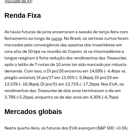
YouTube da XP
.
Renda Fixa
As taxas futuras de juros encerraram a sessão de terça-feira com
fechamento ao longo da
curva
. No Brasil, os vértices curtos foram
marcados pela convergência das apostas dos investidores em
uma alta de 50 bps na reunião do Copom. Já os intermediários e
longos reagiram à forte redução dos rendimentos das
Treasuries
,
após o leilão de T-notes de 10 anos ter sido marcado por robusta
demanda. Com isso, o DI jan/26 encerrou em 14,69% (- 4,4bps vs.
pregão anterior); DI jan/27 em 13,95% (- 9,9bps); DI jan/29 em
13,53% (- 16,9bps); DI jan/31 em 13,71% (- 17,2bps). Nos EUA, os
rendimentos das
Treasuries
de dois anos terminaram o dia em
3,78% (-5,2bps), enquanto os de dez anos em 4,30% (-4,7bps).
Mercados globais
Nesta quarta-feira, os futuros dos EUA avançam (S&P 500: +0,5%;