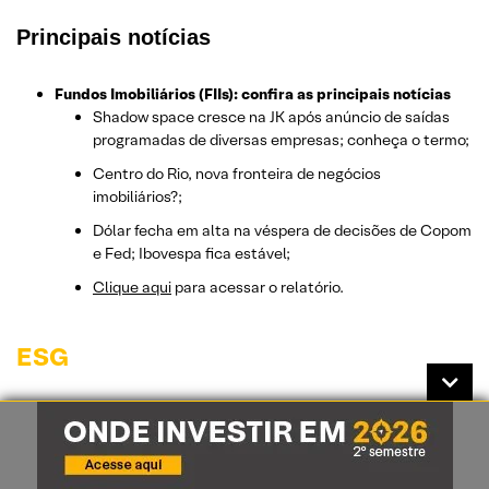
Principais notícias
Fundos Imobiliários (FIIs): confira as principais notícias
Shadow space cresce na JK após anúncio de saídas
programadas de diversas empresas; conheça o termo;
Centro do Rio, nova fronteira de negócios
imobiliários?;
Dólar fecha em alta na véspera de decisões de Copom
e Fed; Ibovespa fica estável;
Clique aqui
para acessar o relatório.
ESG
Amapá propõe fundo soberano de
conservação ambiental com recursos da
Margem Equatorial | Café com ESG, 07/05