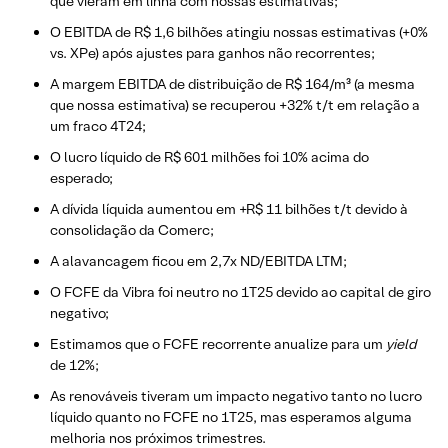
que vieram em linha com nossas estimativas;
O EBITDA de R$ 1,6 bilhões atingiu nossas estimativas (+0%
vs. XPe) após ajustes para ganhos não recorrentes;
A margem EBITDA de distribuição de R$ 164/m³ (a mesma
que nossa estimativa) se recuperou +32% t/t em relação a
um fraco 4T24;
O lucro líquido de R$ 601 milhões foi 10% acima do
esperado;
A dívida líquida aumentou em +R$ 11 bilhões t/t devido à
consolidação da Comerc;
A alavancagem ficou em 2,7x ND/EBITDA LTM;
O FCFE da Vibra foi neutro no 1T25 devido ao capital de giro
negativo;
Estimamos que o FCFE recorrente anualize para um
yield
de 12%;
As renováveis tiveram um impacto negativo tanto no lucro
líquido quanto no FCFE no 1T25, mas esperamos alguma
melhoria nos próximos trimestres.