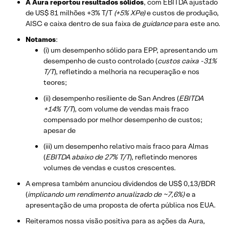
A Aura reportou resultados sólidos
, com EBITDA ajustado
de US$ 81 milhões +3% T/T
(+5% XPe)
e custos de produção,
AISC e caixa dentro de sua faixa de
guidance
para este ano.
Notamos
:
(i) um desempenho sólido para EPP, apresentando um
desempenho de custo controlado (
custos caixa -31%
T/T
), refletindo a melhoria na recuperação e nos
teores;
(ii) desempenho resiliente de San Andres (
EBITDA
+14% T/T
), com volume de vendas mais fraco
compensado por melhor desempenho de custos;
apesar de
(iii) um desempenho relativo mais fraco para Almas
(
EBITDA abaixo de 27% T/T
), refletindo menores
volumes de vendas e custos crescentes.
A empresa também anunciou dividendos de US$ 0,13/BDR
(
implicando um rendimento anualizado de ~7,6%)
e a
apresentação de uma proposta de oferta pública nos EUA.
Reiteramos nossa visão positiva para as ações da Aura,