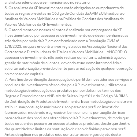
analista credenciado a ser mencionado no relatório.
Os analistas da XP Investimentos estão obrigados ao cumprimento de
todas as regras previstas no Código de Conduta da APIMEC Brasil para o
Analista de Valores Mobiliários e na Política de Conduta dos Analistas de
Valores Mobiliários da XP Investimentos.
O atendimento de nossos clientes é realizado por empregados da XP
Investimentos ou por assessores de investimento que desempenham suas
atividades por meio da XP, em conformidade com a Resolução CVM nº
178/2023, os quais encontram-se registrados na Associação Nacional das
Corretoras e Distribuidoras de Títulos e Valores Mobiliários – ANCORD. O
assessor de investimento não pode realizar consultoria, administração ou
gestão de patrimônio de clientes, devendo atuar como intermediário e
solicitar autorização prévia do cliente para a realização de qualquer operação
no mercado de capitais.
Para fins de verificação da adequação do perfil do investidor aos serviços e
produtos de investimento oferecidos pela XP Investimentos, utilizamos a
metodologia de adequação dos produtos por portfólio, nos termos das
Regras e Procedimentos ANBIMA de Suitability nº 01 e do Código ANBIMA
de Distribuição de Produtos de Investimento. Essa metodologia consiste em
atribuir uma pontuação máxima de risco para cada perfil de investidor
(conservador, moderado e agressivo), bem como uma pontuação de risco
para cada um dos produtos oferecidos pela XP Investimentos, de modo que
todos os clientes possam ter acesso a todos os produtos, desde que dentro
das quantidades e limites da pontuação de risco definidas para o seu perfil.
Antes de aplicar nos produtos e/ou contratar os serviços objeto deste