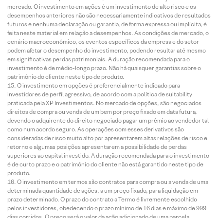
mercado. O investimento em ações é um investimento de alto risco e os
desempenhos anteriores não são necessariamente indicativos de resultados
futuros e nenhuma declaração ou garantia, de forma expressa ou implícita, é
feita neste material em relação a desempenhos. As condições de mercado, o
cenário macroeconômico, os eventos específicos da empresa e do setor
podem afetar o desempenho do investimento, podendo resultar até mesmo
em significativas perdas patrimoniais. A duração recomendada para o
investimento é de médio-longo prazo. Não há quaisquer garantias sobre o
patrimônio do cliente neste tipo de produto.
O investimento em opções é preferencialmente indicado para
investidores de perfil agressivo, de acordo com a política de suitability
praticada pela XP Investimentos. No mercado de opções, são negociados
direitos de compra ou venda de um bem por preço fixado em data futura,
devendo o adquirente do direito negociado pagar um prêmio ao vendedor tal
como num acordo seguro. As operações com esses derivativos são
consideradas de risco muito alto por apresentarem altas relações de risco e
retorno e algumas posições apresentarem a possibilidade de perdas
superiores ao capital investido. A duração recomendada para o investimento
é de curto prazo e o patrimônio do cliente não está garantido neste tipo de
produto.
O investimento em termos são contratos para compra ou a venda de uma
determinada quantidade de ações, a um preço fixado, para liquidação em
prazo determinado. O prazo do contrato a Termo é livremente escolhido
pelos investidores, obedecendo o prazo mínimo de 16 dias e máximo de 999
dias corridos. O preço será o valor da ação adicionado de uma parcela