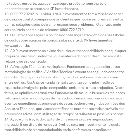
no todo ou em parte, qualquer que seja o propósito, sem o prévio
consentimento expresso da XP Investimentos.
0800 77 20202. A Ouvidoria da XP Investimentos tem a missão de servir
de canal de contato sempre que os clientes que não se sentirem satisfeitos
com as soluções dadas pela empresa aos seus problemas. O contato pode
ser realizado por meio do telefone: 0800 722 3710.
O custo da operação e a política de cobrança estão definidos nas tabelas
de custos operacionais disponibilizadas no site da XP Investimentos:
www.xpi.com.br.
A XP Investimentos se exime de qualquer responsabilidade por quaisquer
prejuízos, diretos ou indiretos, que venham a decorrer da utilização deste
relatório ou seu conteúdo.
A Avaliação Técnica e a Avaliação de Fundamentos seguem diferentes
metodologias de análise. A Análise Técnica é executada seguindo conceitos
como tendência, suporte, resistência, candles, volumes, médias móveis
entre outros. Já a Análise Fundamentalista utiliza como informação os
resultados divulgados pelas companhias emissoras e suas projeções. Desta
forma, as opiniões dos Analistas Fundamentalistas, que buscam os melhores
retornos dadas as condições de mercado, o cenário macroeconômico e os
eventos específicos da empresa e do setor, podem divergir das opiniões dos
Analistas Técnicos, que visam identificar os movimentos mais prováveis dos
preços dos ativos, com utilização de “stops” para limitar as possíveis perdas.
Ação é uma fração do capital de uma empresa que é negociada no
mercado. É um título de renda variável, ou seja, um investimento no qual a
rentabilidade não é preestabelecida, varia conforme as cotações de