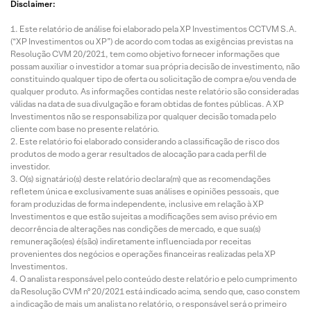
Disclaimer:
Este relatório de análise foi elaborado pela XP Investimentos CCTVM S.A.
(“XP Investimentos ou XP”) de acordo com todas as exigências previstas na
Resolução CVM 20/2021, tem como objetivo fornecer informações que
possam auxiliar o investidor a tomar sua própria decisão de investimento, não
constituindo qualquer tipo de oferta ou solicitação de compra e/ou venda de
qualquer produto. As informações contidas neste relatório são consideradas
válidas na data de sua divulgação e foram obtidas de fontes públicas. A XP
Investimentos não se responsabiliza por qualquer decisão tomada pelo
cliente com base no presente relatório.
Este relatório foi elaborado considerando a classificação de risco dos
produtos de modo a gerar resultados de alocação para cada perfil de
investidor.
O(s) signatário(s) deste relatório declara(m) que as recomendações
refletem única e exclusivamente suas análises e opiniões pessoais, que
foram produzidas de forma independente, inclusive em relação à XP
Investimentos e que estão sujeitas a modificações sem aviso prévio em
decorrência de alterações nas condições de mercado, e que sua(s)
remuneração(es) é(são) indiretamente influenciada por receitas
provenientes dos negócios e operações financeiras realizadas pela XP
Investimentos.
O analista responsável pelo conteúdo deste relatório e pelo cumprimento
da Resolução CVM nº 20/2021 está indicado acima, sendo que, caso constem
a indicação de mais um analista no relatório, o responsável será o primeiro