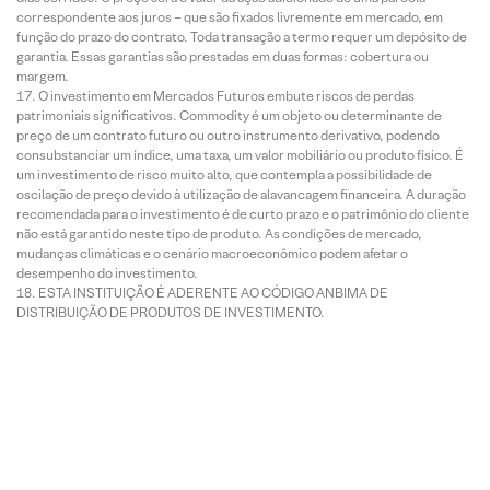
correspondente aos juros – que são fixados livremente em mercado, em
função do prazo do contrato. Toda transação a termo requer um depósito de
garantia. Essas garantias são prestadas em duas formas: cobertura ou
margem.
O investimento em Mercados Futuros embute riscos de perdas
patrimoniais significativos. Commodity é um objeto ou determinante de
preço de um contrato futuro ou outro instrumento derivativo, podendo
consubstanciar um índice, uma taxa, um valor mobiliário ou produto físico. É
um investimento de risco muito alto, que contempla a possibilidade de
oscilação de preço devido à utilização de alavancagem financeira. A duração
recomendada para o investimento é de curto prazo e o patrimônio do cliente
não está garantido neste tipo de produto. As condições de mercado,
mudanças climáticas e o cenário macroeconômico podem afetar o
desempenho do investimento.
ESTA INSTITUIÇÃO É ADERENTE AO CÓDIGO ANBIMA DE
DISTRIBUIÇÃO DE PRODUTOS DE INVESTIMENTO.