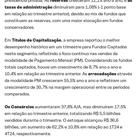
previdência privada. As
reservas
cresceram 12,1% ano a ano, e
as
taxas de administração
diminuíram para 1,08% (-1 ponto base
em relação ao trimestre anterior), devido ao mix de fundos que
constituem as reservas, com uma maior alocação em fundos
conservadores.
Em
Títulos de Capitalização
, a empresa reportou o melhor
desempenho histórico em um trimestre para Fundos Captados
neste segmento, refletindo o foco contínuo nas vendas da
modalidade de Pagamento Mensal (PM). Considerando os fundos
totais captados, houve um crescimento de 8,7% ano a ano e
10,4% em relação ao trimestre anterior. As
arrecadações
através
da modalidade PM cresceram 55,5% ano a ano e refletiram um
crescimento de 30,7% na margem operacional entre os períodos
comparados.
Os Consórcios
aumentaram 37,8% A/A, mas diminuíram 17,5%
em relação ao trimestre anterior, totalizando R$ 5,5 bilhões
vendidos durante o trimestre. O estoque alcançou R$ 36,6
bilhões, um aumento de 62,2% e 10,8% em relação ao 1T24 e
4T24, respectivamente.