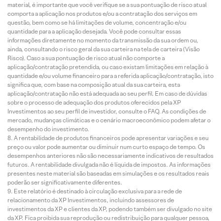
material, é importante que você verifique se a sua pontuação de risco atual
comporta a aplicação nos produtos e/ou a contratação dos serviços em
questão, bem como se há limitações de volume, concentração e/ou
quantidade para a aplicação desejada. Você pode consultar essas
informações diretamente no momento da transmissão da sua ordem ou,
ainda, consultando o risco geral da sua carteira na tela de carteira (Visão
Risco). Caso a sua pontuação de risco atual não comporte a
aplicação/contratação pretendida, ou caso existam limitações em relação à
quantidade e/ou volume financeiro para a referida aplicação/contratação, isto
significa que, com base na composição atual da sua carteira, esta
aplicação/contratação não está adequada ao seu perfil. Em caso de dúvidas
sobre o processo de adequação dos produtos oferecidos pela XP
Investimentos ao seu perfil de investidor, consulte o FAQ. As condições de
mercado, mudanças climáticas e o cenário macroeconômico podem afetar o
desempenho do investimento.
A rentabilidade de produtos financeiros pode apresentar variações e seu
preço ou valor pode aumentar ou diminuir num curto espaço de tempo. Os
desempenhos anteriores não são necessariamente indicativos de resultados
futuros. A rentabilidade divulgada não é líquida de impostos. As informações
presentes neste material são baseadas em simulações e os resultados reais
poderão ser significativamente diferentes.
Este relatório é destinado à circulação exclusiva para a rede de
relacionamento da XP Investimentos, incluindo assessores de
investimentos da XP e clientes da XP, podendo também ser divulgado no site
da XP. Fica proibida sua reprodução ou redistribuição para qualquer pessoa,