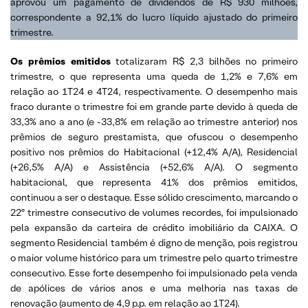
aprovou um pagamento de dividendos de R$ 930 milhões,
correspondente a 92,1% do lucro líquido ajustado do primeiro
trimestre.
Os prêmios emitidos
totalizaram R$ 2,3 bilhões no primeiro
trimestre, o que representa uma queda de 1,2% e 7,6% em
relação ao 1T24 e 4T24, respectivamente. O desempenho mais
fraco durante o trimestre foi em grande parte devido à queda de
33,3% ano a ano (e -33,8% em relação ao trimestre anterior) nos
prêmios de seguro prestamista, que ofuscou o desempenho
positivo nos prêmios do Habitacional (+12,4% A/A), Residencial
(+26,5% A/A) e Assistência (+52,6% A/A). O segmento
habitacional, que representa 41% dos prêmios emitidos,
continuou a ser o destaque. Esse sólido crescimento, marcando o
22º trimestre consecutivo de volumes recordes, foi impulsionado
pela expansão da carteira de crédito imobiliário da CAIXA. O
segmento Residencial também é digno de menção, pois registrou
o maior volume histórico para um trimestre pelo quarto trimestre
consecutivo. Esse forte desempenho foi impulsionado pela venda
de apólices de vários anos e uma melhoria nas taxas de
renovação (aumento de 4,9 p.p. em relação ao 1T24).