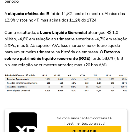
período.
A
alíquota efetiva de IR
foi de 11,5% neste trimestre. Abaixo dos
12,9% vistos no 4T, mas acima dos 11,2% do 1T24.
Como resultado, o
Lucro Líquido Gerencial
alcançou R$ 1,0
bilhão, -4,5% em relação ao trimestre anterior e -4,7% em relação
à XPe, mas 9,2% superior A/A. Isso marca o maior lucro líquido
para um primeiro trimestre na história da empresa. O
Retorno
sobre o patrimônio líquido recorrente (ROE)
foi de 58,6% (-8,8
p.p. em relação ao trimestre anterior, mas +20 bps A/A).
Se você ainda não tem conta na XP
Investimentos, abra a sua!
CLIQUE AQUI