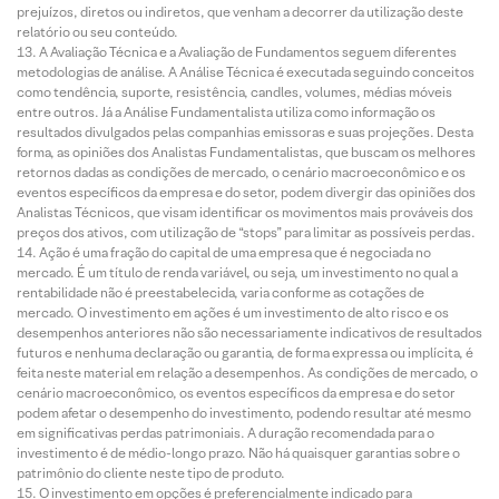
prejuízos, diretos ou indiretos, que venham a decorrer da utilização deste
relatório ou seu conteúdo.
A Avaliação Técnica e a Avaliação de Fundamentos seguem diferentes
metodologias de análise. A Análise Técnica é executada seguindo conceitos
como tendência, suporte, resistência, candles, volumes, médias móveis
entre outros. Já a Análise Fundamentalista utiliza como informação os
resultados divulgados pelas companhias emissoras e suas projeções. Desta
forma, as opiniões dos Analistas Fundamentalistas, que buscam os melhores
retornos dadas as condições de mercado, o cenário macroeconômico e os
eventos específicos da empresa e do setor, podem divergir das opiniões dos
Analistas Técnicos, que visam identificar os movimentos mais prováveis dos
preços dos ativos, com utilização de “stops” para limitar as possíveis perdas.
Ação é uma fração do capital de uma empresa que é negociada no
mercado. É um título de renda variável, ou seja, um investimento no qual a
rentabilidade não é preestabelecida, varia conforme as cotações de
mercado. O investimento em ações é um investimento de alto risco e os
desempenhos anteriores não são necessariamente indicativos de resultados
futuros e nenhuma declaração ou garantia, de forma expressa ou implícita, é
feita neste material em relação a desempenhos. As condições de mercado, o
cenário macroeconômico, os eventos específicos da empresa e do setor
podem afetar o desempenho do investimento, podendo resultar até mesmo
em significativas perdas patrimoniais. A duração recomendada para o
investimento é de médio-longo prazo. Não há quaisquer garantias sobre o
patrimônio do cliente neste tipo de produto.
O investimento em opções é preferencialmente indicado para