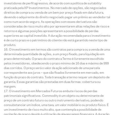
investidores de perfil agressivo, de acordo com a política de suitability
praticada pela XP Investimentos. No mercado de opções, são negociados
direitos de compra ou venda de um bem por preço fixado em data futura,
devendo o adquirente do direito negociado pagar um prêmio ao vendedor tal
como num acordo seguro. As operações com esses derivativos são
consideradas de risco muito alto por apresentarem altas relações de risco e
retorno e algumas posições apresentarem a possibilidade de perdas
superiores ao capital investido. A duração recomendada para o investimento
é de curto prazo e o patrimônio do cliente não está garantido neste tipo de
produto.
O investimento em termos são contratos para compra ou a venda de uma
determinada quantidade de ações, a um preço fixado, para liquidação em
prazo determinado. O prazo do contrato a Termo é livremente escolhido
pelos investidores, obedecendo o prazo mínimo de 16 dias e máximo de 999
dias corridos. O preço será o valor da ação adicionado de uma parcela
correspondente aos juros – que são fixados livremente em mercado, em
função do prazo do contrato. Toda transação a termo requer um depósito de
garantia. Essas garantias são prestadas em duas formas: cobertura ou
margem.
O investimento em Mercados Futuros embute riscos de perdas
patrimoniais significativos. Commodity é um objeto ou determinante de
preço de um contrato futuro ou outro instrumento derivativo, podendo
consubstanciar um índice, uma taxa, um valor mobiliário ou produto físico. É
um investimento de risco muito alto, que contempla a possibilidade de
oscilação de preço devido à utilização de alavancagem financeira. A duração