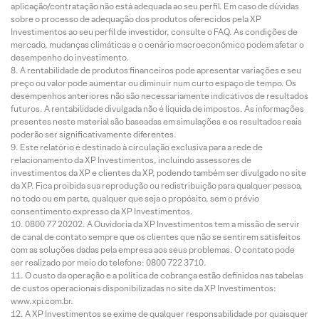
aplicação/contratação não está adequada ao seu perfil. Em caso de dúvidas
sobre o processo de adequação dos produtos oferecidos pela XP
Investimentos ao seu perfil de investidor, consulte o FAQ. As condições de
mercado, mudanças climáticas e o cenário macroeconômico podem afetar o
desempenho do investimento.
A rentabilidade de produtos financeiros pode apresentar variações e seu
preço ou valor pode aumentar ou diminuir num curto espaço de tempo. Os
desempenhos anteriores não são necessariamente indicativos de resultados
futuros. A rentabilidade divulgada não é líquida de impostos. As informações
presentes neste material são baseadas em simulações e os resultados reais
poderão ser significativamente diferentes.
Este relatório é destinado à circulação exclusiva para a rede de
relacionamento da XP Investimentos, incluindo assessores de
investimentos da XP e clientes da XP, podendo também ser divulgado no site
da XP. Fica proibida sua reprodução ou redistribuição para qualquer pessoa,
no todo ou em parte, qualquer que seja o propósito, sem o prévio
consentimento expresso da XP Investimentos.
0800 77 20202. A Ouvidoria da XP Investimentos tem a missão de servir
de canal de contato sempre que os clientes que não se sentirem satisfeitos
com as soluções dadas pela empresa aos seus problemas. O contato pode
ser realizado por meio do telefone: 0800 722 3710.
O custo da operação e a política de cobrança estão definidos nas tabelas
de custos operacionais disponibilizadas no site da XP Investimentos:
www.xpi.com.br.
A XP Investimentos se exime de qualquer responsabilidade por quaisquer