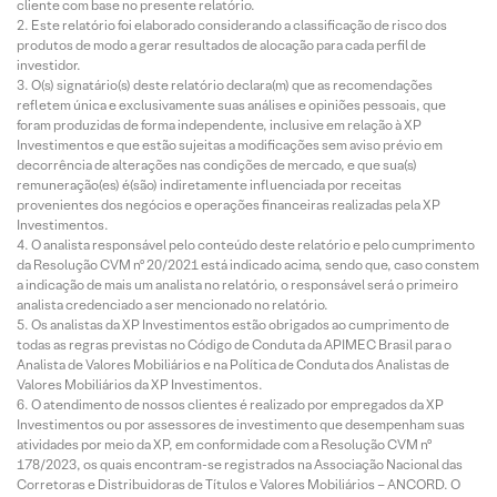
cliente com base no presente relatório.
Este relatório foi elaborado considerando a classificação de risco dos
produtos de modo a gerar resultados de alocação para cada perfil de
investidor.
O(s) signatário(s) deste relatório declara(m) que as recomendações
refletem única e exclusivamente suas análises e opiniões pessoais, que
foram produzidas de forma independente, inclusive em relação à XP
Investimentos e que estão sujeitas a modificações sem aviso prévio em
decorrência de alterações nas condições de mercado, e que sua(s)
remuneração(es) é(são) indiretamente influenciada por receitas
provenientes dos negócios e operações financeiras realizadas pela XP
Investimentos.
O analista responsável pelo conteúdo deste relatório e pelo cumprimento
da Resolução CVM nº 20/2021 está indicado acima, sendo que, caso constem
a indicação de mais um analista no relatório, o responsável será o primeiro
analista credenciado a ser mencionado no relatório.
Os analistas da XP Investimentos estão obrigados ao cumprimento de
todas as regras previstas no Código de Conduta da APIMEC Brasil para o
Analista de Valores Mobiliários e na Política de Conduta dos Analistas de
Valores Mobiliários da XP Investimentos.
O atendimento de nossos clientes é realizado por empregados da XP
Investimentos ou por assessores de investimento que desempenham suas
atividades por meio da XP, em conformidade com a Resolução CVM nº
178/2023, os quais encontram-se registrados na Associação Nacional das
Corretoras e Distribuidoras de Títulos e Valores Mobiliários – ANCORD. O