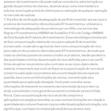
assessor de investimento não pode realizar consultoria, administração ou
gestão de patrimônio de clientes, devendo atuar como intermediário e
solicitar autorização prévia do cliente para a realização de qualquer operação
no mercado de capitais.
Para fins de verificação da adequação do perfil do investidor aos serviços e
produtos de investimento oferecidos pela XP Investimentos, utilizamos a
metodologia de adequação dos produtos por portfólio, nos termos das
Regras e Procedimentos ANBIMA de Suitability nº 01 e do Código ANBIMA
de Distribuição de Produtos de Investimento. Essa metodologia consiste em
atribuir uma pontuação máxima de risco para cada perfil de investidor
(conservador, moderado e agressivo), bem como uma pontuação de risco
para cada um dos produtos oferecidos pela XP Investimentos, de modo que
todos os clientes possam ter acesso a todos os produtos, desde que dentro
das quantidades e limites da pontuação de risco definidas para o seu perfil.
Antes de aplicar nos produtos e/ou contratar os serviços objeto deste
material, é importante que você verifique se a sua pontuação de risco atual
comporta a aplicação nos produtos e/ou a contratação dos serviços em
questão, bem como se há limitações de volume, concentração e/ou
quantidade para a aplicação desejada. Você pode consultar essas
informações diretamente no momento da transmissão da sua ordem ou,
ainda, consultando o risco geral da sua carteira na tela de carteira (Visão
Risco). Caso a sua pontuação de risco atual não comporte a
aplicação/contratação pretendida, ou caso existam limitações em relação à
quantidade e/ou volume financeiro para a referida aplicação/contratação, isto
significa que, com base na composição atual da sua carteira, esta