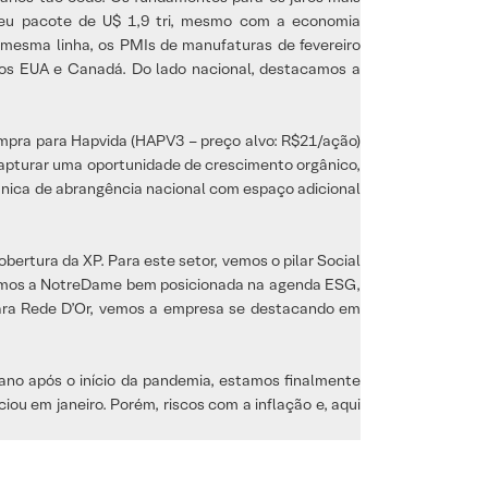
seu pacote de U$ 1,9 tri, mesmo com a economia
a mesma linha, os PMIs de manufaturas de fevereiro
ados EUA e Canadá. Do lado nacional, destacamos a
ra para Hapvida (HAPV3 – preço alvo: R$21/ação)
apturar uma oportunidade de crescimento orgânico,
única de abrangência nacional com espaço adicional
bertura da XP. Para este setor, vemos o pilar Social
vemos a NotreDame bem posicionada na agenda ESG,
 para Rede D’Or, vemos a empresa se destacando em
 ano após o início da pandemia, estamos finalmente
u em janeiro. Porém, riscos com a inflação e, aqui