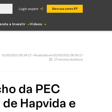
login expert
Abra sua conta XP
enda a Investir
Vídeos
01/03/2021 08:34:27 • Atualizado em 02/03/2021 08:59:17
17 minutos de leitura
cho da PEC
 de Hapvida e