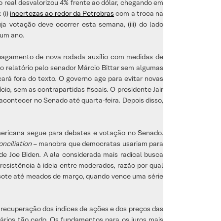
 o real desvalorizou 4% frente ao dólar, chegando em
 (i)
incertezas ao redor da Petrobras
com a troca na
uja votação deve ocorrer esta semana, (iii) do lado
m um ano.
 pagamento de nova rodada auxílio com medidas de
vo relatório pelo senador Márcio Bittar sem algumas
cará fora do texto. O governo age para evitar novas
o, sem as contrapartidas fiscais. O presidente Jair
acontecer no Senado até quarta-feira. Depois disso,
mericana segue para debates e votação no Senado.
onciliation
– manobra que democratas usariam para
e Joe Biden. A ala considerada mais radical busca
esistência à ideia entre moderados, razão por qual
acote até meados de março, quando vence uma série
a recuperação dos índices de ações e dos preços das
ários tão cedo. Os fundamentos para os juros mais