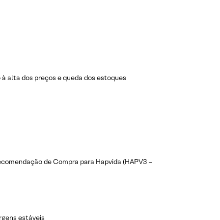
 à alta dos preços e queda dos estoques
m recomendação de Compra para Hapvida (HAPV3 –
rgens estáveis