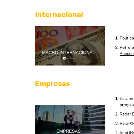
Internacional
Polític
Petróle
Acesse 
Empresas
Estamo
preço a
Radar E
Raio-XP
Irani (