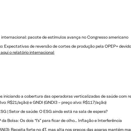
a internacional: pacote de estímulos avança no Congresso americano
o: Expectativas de reversão de cortes de produção pela OPEP+ devido
aqui o relatório internacional
s iniciando a cobertura das operadoras verticalizadas de saúde co
lvo: R$21/ação) e GNDI (GNDI3 – preço alvo: R$117/ação)
SG | Setor de saúde: O ESG ainda está na sala de espera?
 da Bolsa: Os dois “I’s” para ficar de olho… Inflação e Interferência
RANI3): Receita forte no 4T, mas alta nos preços das aparas mantém ma