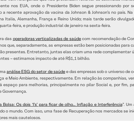
lmente nos EUA, onde o Presidente Biden segue pressionando por 
do a recente aprovação da vacina da Johnson & Johnson’s no país. N
 Italia, Alemanha, França e Reino Unido; mais tarde serão divulg
uarta-feira, e produção industrial de janeiro na sexta-feira.
ura das
operadoras verticalizadas de saúde
com recomendação de Comp
amos que, separadamente, as empresas estão bem posicionadas para c
ão presentes. Entretanto, juntas elas criam uma rede complementar 
antes – estimamos impacto de até R$1,1 bilhão.
 uma
análise ESG do setor de saúde
e das empresas sob o universo de co
nça e Meio Ambiente, respectivamente. Em relação às companhias, 
espaço para melhorias, principalmente no pilar Social e, por fim,
de Governança.
 Bolsa: Os dois ‘I’s’ para ficar de olho… Inflação e Interferência
”. Um
o o mundo. Com isso, uma fase de Recuperação nos mercados se inicio
dores mais cautelosos.