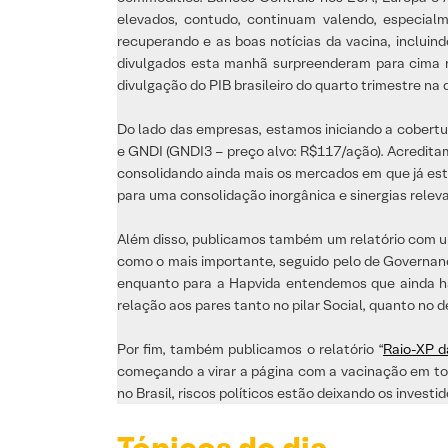
elevados, contudo, continuam valendo, especia
recuperando e as boas notícias da vacina, incluin
divulgados esta manhã surpreenderam para cima na
divulgação do PIB brasileiro do quarto trimestre na q
Do lado das empresas, estamos iniciando a cobert
e GNDI (GNDI3 – preço alvo: R$117/ação). Acredit
consolidando ainda mais os mercados em que já est
para uma consolidação inorgânica e sinergias relev
Além disso, publicamos também um relatório com
como o mais importante, seguido pelo de Governa
enquanto para a Hapvida entendemos que ainda há 
relação aos pares tanto no pilar Social, quanto no 
Por fim, também publicamos o relatório “
Raio-XP da
começando a virar a página com a vacinação em tod
no Brasil, riscos políticos estão deixando os investi