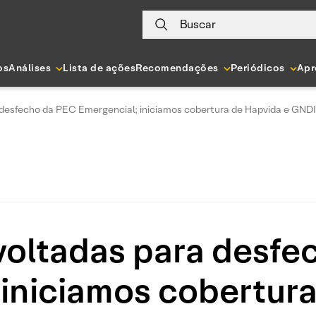
Buscar
os
Análises
Lista de ações
Recomendações
Periódicos
Apr
desfecho da PEC Emergencial; iniciamos cobertura de Hapvida e GNDI
voltadas para desfe
 iniciamos cobertura