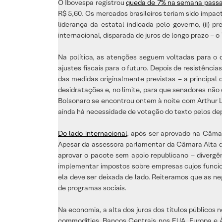
O Ibovespa registrou
queda de 7% na semana pass
R$ 5,60. Os mercados brasileiros teriam sido impac
liderança da estatal indicada pelo governo, (ii) 
internacional, disparada de juros de longo prazo – 
Na política, as atenções seguem voltadas para o
ajustes fiscais para o futuro. Depois de resistênc
das medidas originalmente previstas – a principal 
desidratações e, no limite, para que senadores não
Bolsonaro se encontrou ontem à noite com Arthur Li
ainda há necessidade de votação do texto pelos de
Do lado internacional
, após ser aprovado na Câma
Apesar da assessora parlamentar da Câmara Alta de
aprovar o pacote sem apoio republicano – divergê
implementar impostos sobre empresas cujos funcion
ela deve ser deixada de lado. Reiteramos que as 
de programas sociais.
Na economia, a alta dos juros dos títulos públicos
commodities. Bancos Centrais nos EUA, Europa e Á