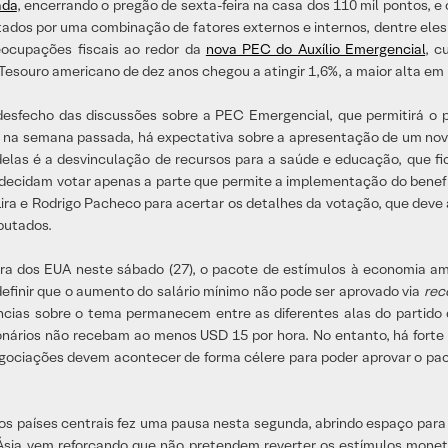
ada
, encerrando o pregão de sexta-feira na casa dos 110 mil pontos, e
tados por uma combinação de fatores externos e internos, dentre eles:
preocupações fiscais ao redor da
nova PEC do Auxílio Emergencial
, c
o Tesouro americano de dez anos chegou a atingir 1,6%, a maior alta e
 desfecho das discussões sobre a PEC Emergencial, que permitirá o
ias na semana passada, há expectativa sobre a apresentação de um no
delas é a desvinculação de recursos para a saúde e educação, que fi
 decidam votar apenas a parte que permite a implementação do benefíci
ra e Rodrigo Pacheco para acertar os detalhes da votação, que deve 
putados.
ra dos EUA neste sábado (27), o pacote de estímulos à economia a
finir que o aumento do salário mínimo não pode ser aprovado via
rec
ncias sobre o tema permanecem entre as diferentes alas do partido d
ários não recebam ao menos USD 15 por hora. No entanto, há forte r
negociações devem acontecer de forma célere para poder aprovar o p
 nos países centrais fez uma pausa nesta segunda, abrindo espaço par
sia vem reforçando que não pretendem reverter os estímulos monet