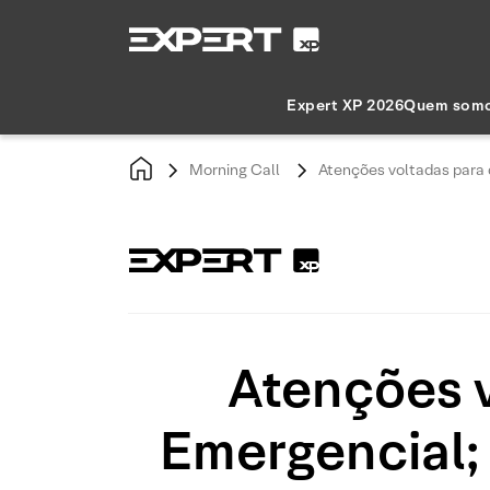
Expert XP 2026
Quem som
Morning Call
Atenções voltadas para 
Atenções 
Emergencial;