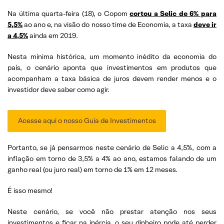
Na última quarta-feira (18), o Copom
cortou a Selic de 6% para
5,5%
ao ano e, na visão do nosso time de Economia, a taxa
deve ir
a 4,5%
ainda em 2019.
Nesta mínima histórica, um momento inédito da economia do
país, o cenário aponta que investimentos em produtos que
acompanham a taxa básica de juros devem render menos e o
investidor deve saber como agir.
Acesse aqui o nosso Guia de Investimentos
Portanto, se já pensarmos neste cenário de Selic a 4,5%, com a
inflação em torno de 3,5% a 4% ao ano, estamos falando de um
ganho real (ou juro real) em torno de 1% em 12 meses.
É isso mesmo!
Neste cenário, se você não prestar atenção nos seus
investimentos e ficar na inércia, o seu dinheiro pode até perder