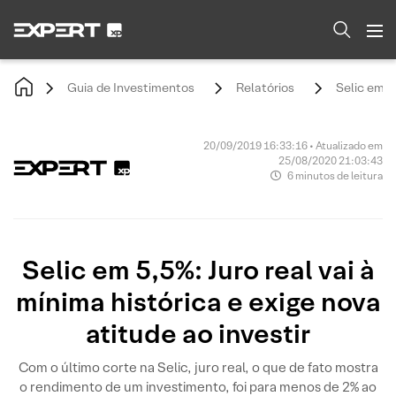
Guia de Investimentos
Relatórios
Selic em 5,
20/09/2019 16:33:16 • Atualizado em
25/08/2020 21:03:43
6 minutos de leitura
Selic em 5,5%: Juro real vai à
mínima histórica e exige nova
atitude ao investir
Com o último corte na Selic, juro real, o que de fato mostra
o rendimento de um investimento, foi para menos de 2% ao