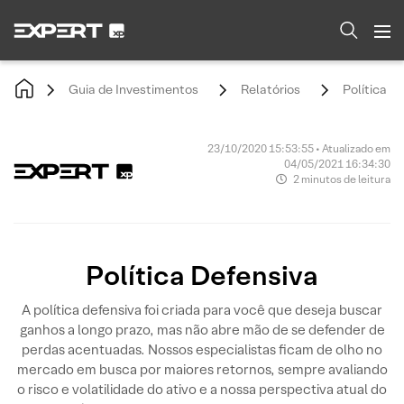
Guia de Investimentos
Relatórios
Política D
23/10/2020 15:53:55 • Atualizado em
04/05/2021 16:34:30
2 minutos de leitura
Política Defensiva
A política defensiva foi criada para você que deseja buscar
ganhos a longo prazo, mas não abre mão de se defender de
perdas acentuadas. Nossos especialistas ficam de olho no
mercado em busca por maiores retornos, sempre avaliando
o risco e volatilidade do ativo e a nossa perspectiva atual do