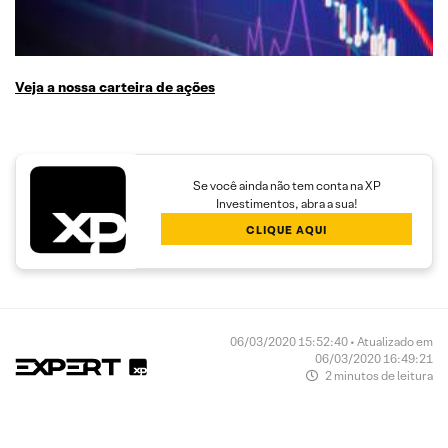
Veja a nossa carteira de ações
Se você ainda não tem conta na XP
Investimentos, abra a sua!
CLIQUE AQUI
06/03/2020 15:52:40 • Atualizado em
06/03/2020 16:49:21
2 minutos de leitura