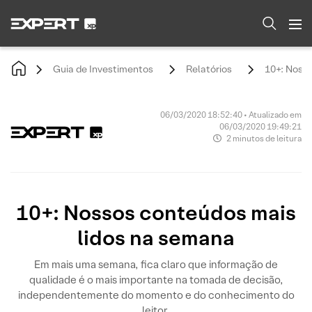
Guia de Investimentos
Relatórios
10+: Noss
06/03/2020 18:52:40 • Atualizado em
06/03/2020 19:49:21
2 minutos de leitura
10+: Nossos conteúdos mais
lidos na semana
Em mais uma semana, fica claro que informação de
qualidade é o mais importante na tomada de decisão,
independentemente do momento e do conhecimento do
leitor.