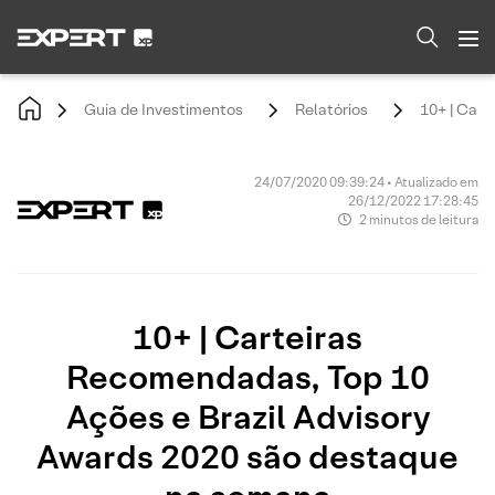
Guia de Investimentos
Relatórios
10+ | Cart
24/07/2020 09:39:24 • Atualizado em
26/12/2022 17:28:45
2 minutos de leitura
10+ | Carteiras
Recomendadas, Top 10
Ações e Brazil Advisory
Awards 2020 são destaque