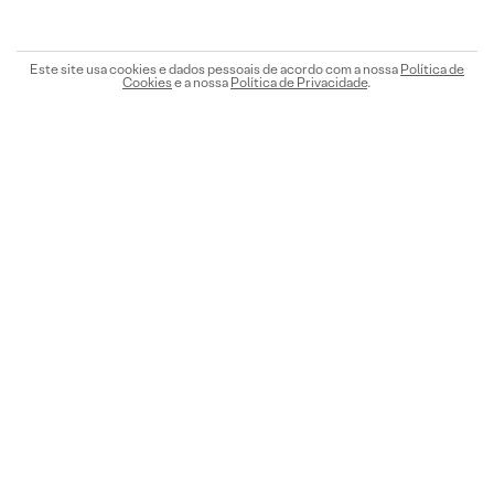
Este site usa cookies e dados pessoais de acordo com a nossa
Política de
Cookies
e a nossa
Política de Privacidade
.