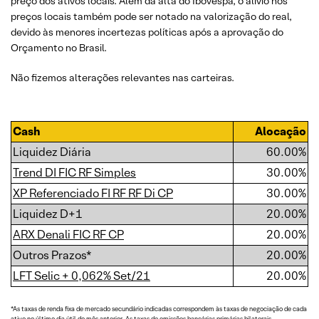
preço dos ativos locais. Além da alta do Ibovespa, o alívio nos
preços locais também pode ser notado na valorização do real,
devido às menores incertezas políticas após a aprovação do
Orçamento no Brasil.
Não fizemos alterações relevantes nas carteiras.
Cash
Alocação
Liquidez Diária
60.00%
Trend DI FIC RF Simples
30.00%
XP Referenciado FI RF RF Di CP
30.00%
Liquidez D+1
20.00%
ARX Denali FIC RF CP
20.00%
Outros Prazos*
20.00%
LFT Selic + 0,062% Set/21
20.00%
*As taxas de renda fixa de mercado secundário indicadas correspondem às taxas de negociação de cada