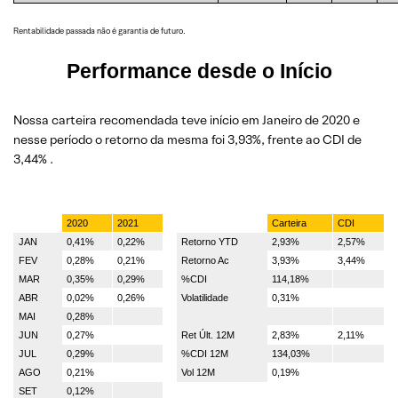
Rentabilidade passada não é garantia de futuro.
Performance desde o Início
Nossa carteira recomendada teve início em Janeiro de 2020 e
nesse período o retorno da mesma foi 3,93%, frente ao CDI de
3,44% .
2020
2021
Carteira
CDI
JAN
0,41%
0,22%
Retorno YTD
2,93%
2,57%
FEV
0,28%
0,21%
Retorno Ac
3,93%
3,44%
MAR
0,35%
0,29%
%CDI
114,18%
ABR
0,02%
0,26%
Volatilidade
0,31%
MAI
0,28%
JUN
0,27%
Ret Últ. 12M
2,83%
2,11%
JUL
0,29%
%CDI 12M
134,03%
AGO
0,21%
Vol 12M
0,19%
SET
0,12%