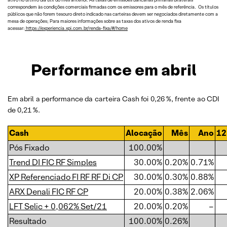
ativo no último dia útil do mês anterior. As taxas de emissões bancárias primárias bilaterais
correspondem às condições comerciais firmadas com os emissores para o mês de referência. Os títulos
públicos que não forem tesouro direto indicado nas carteiras devem ser negociados diretamente com a
mesa de operações; Para maiores informações sobre as taxas dos ativos de renda fixa
acessar:
https://experiencia.xpi.com.br/renda-fixa/#/home
Performance em abril
Em abril a performance da carteira Cash foi 0,26 %, frente ao CDI
de 0,21 %.
Cash
Alocação
Mês
Ano
12
Pós Fixado
100.00%
Trend DI FIC RF Simples
30.00%
0.20%
0.71%
XP Referenciado FI RF RF Di CP
30.00%
0.30%
0.88%
ARX Denali FIC RF CP
20.00%
0.38%
2.06%
LFT Selic + 0,062% Set/21
20.00%
0.20%
–
Resultado
100.00%
0.26%