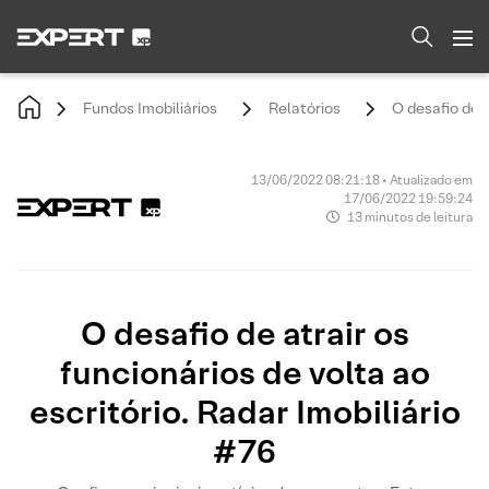
Fundos Imobiliários
Relatórios
O desafio de a
13/06/2022 08:21:18 • Atualizado em
17/06/2022 19:59:24
13 minutos de leitura
O desafio de atrair os
funcionários de volta ao
escritório. Radar Imobiliário
#76