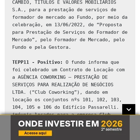
CÂMBIO, TÍTULOS E VALORES MOBILIÁRIOS 
S.A., para a prestação de serviços de 
formador de mercado ao Fundo, por meio da 
celebração, em 13/06/2022, de “Proposta 
para Prestação de Serviços de Formador de 
Mercado”, pelo Formador de Mercado, pelo 
Fundo e pela Gestora. 

TEPP11 - Positivo:
 O fundo informa que 
foi celebrado um Contrato de Locação com 
a AGÊNCIA COWORKING – PRESTAÇÃO DE 
SERVIÇOS PARA REALIZAÇÃO DE NEGÓCIOS 
LTDA. (“Club Coworking”), dando em 
locação os conjuntos nºs 101, 102, 103, 
104, 105 e 106 do Edifício Passarelli. Os 
imóveis locados para a empresa Club 
Coworking correspondem a 1.018,42m² de 
área BOMA. O contrato se inicia em 
15.06.2022 e tem vigência de 60 meses. 