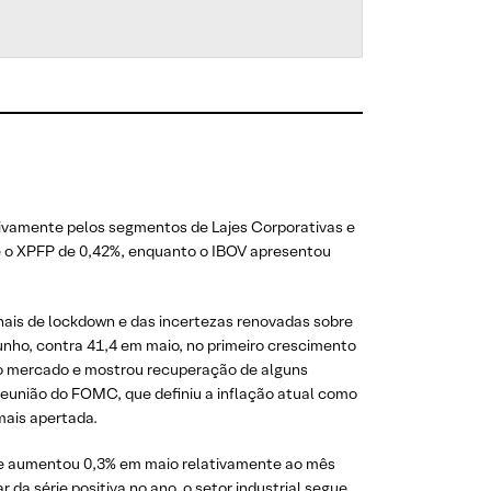
tivamente pelos segmentos de Lajes Corporativas e
 e o XPFP de 0,42%, enquanto o IBOV apresentou
nais de lockdown e das incertezas renovadas sobre
junho, contra 41,4 em maio, no primeiro crescimento
 do mercado e mostrou recuperação de alguns
 reunião do FOMC, que definiu a inflação atual como
mais apertada.
que aumentou 0,3% em maio relativamente ao mês
 da série positiva no ano, o setor industrial segue