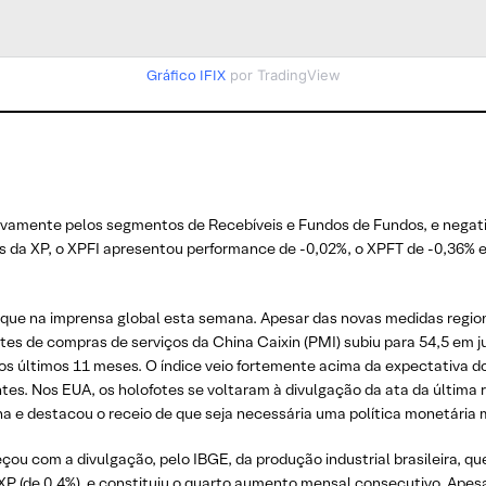
Gráfico IFIX
por TradingView
tivamente pelos segmentos de Recebíveis e Fundos de Fundos, e nega
ios da XP, o XPFI apresentou performance de -0,02%, o XPFT de -0,36%
aque na imprensa global esta semana. Apesar das novas medidas regio
rentes de compras de serviços da China Caixin (PMI) subiu para 54,5 em 
nos últimos 11 meses. O índice veio fortemente acima da expectativa
ntes. Nos EUA, os holofotes se voltaram à divulgação da ata da última
na e destacou o receio de que seja necessária uma política monetária 
ou com a divulgação, pelo IBGE, da produção industrial brasileira, 
XP (de 0,4%), e constituiu o quarto aumento mensal consecutivo. Apesar