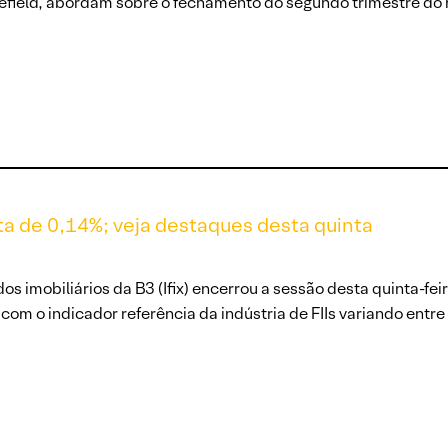
efield, abordam sobre o fechamento do segundo trimestre do 
lta de 0,14%; veja destaques desta quinta
s imobiliários da B3 (Ifix) encerrou a sessão desta quinta-fei
om o indicador referência da indústria de FIIs variando entr