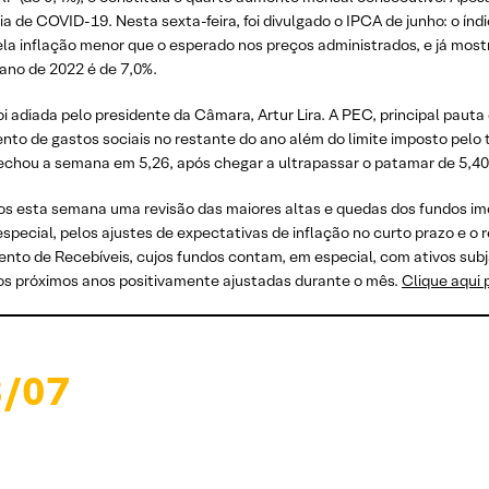
 de COVID-19. Nesta sexta-feira, foi divulgado o IPCA de junho: o índ
la inflação menor que o esperado nos preços administrados, e já most
ano de 2022 é de 7,0%.
oi adiada pelo presidente da Câmara, Artur Lira. A PEC, principal pauta 
nto de gastos sociais no restante do ano além do limite imposto pelo 
r fechou a semana em 5,26, após chegar a ultrapassar o patamar de 5,40
mos esta semana uma revisão das maiores altas e quedas dos fundos imo
special, pelos ajustes de expectativas de inflação no curto prazo e o
ento de Recebíveis, cujos fundos contam, em especial, com ativos subj
os próximos anos positivamente ajustadas durante o mês.
Clique aqui 
8/07