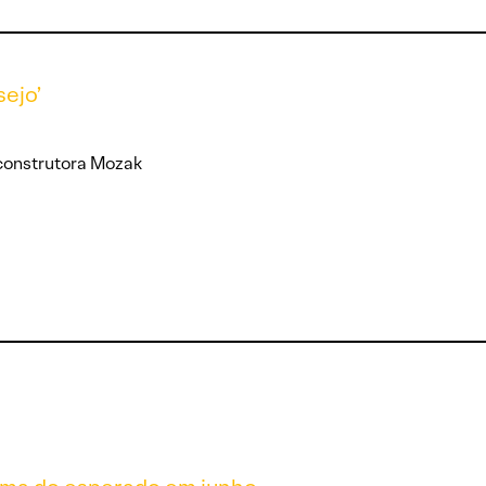
sejo’
 construtora Mozak