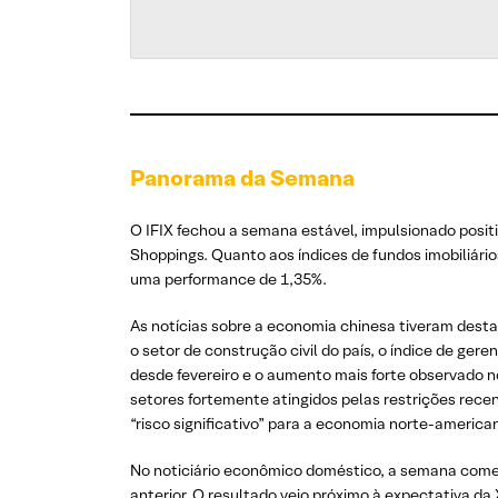
Panorama da Semana
O IFIX fechou a semana estável, impulsionado posi
Shoppings. Quanto aos índices de fundos imobiliár
uma performance de 1,35%.
As notícias sobre a economia chinesa tiveram dest
o setor de construção civil do país, o índice de ge
desde fevereiro e o aumento mais forte observado 
setores fortemente atingidos pelas restrições rece
“risco significativo” para a economia norte-america
No noticiário econômico doméstico, a semana começ
anterior. O resultado veio próximo à expectativa da 