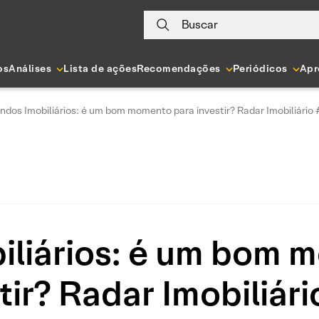
Buscar
os
Análises
Lista de ações
Recomendações
Periódicos
Apr
ndos Imobiliários: é um bom momento para investir? Radar Imobiliário
iliários: é um bom 
tir? Radar Imobiliár