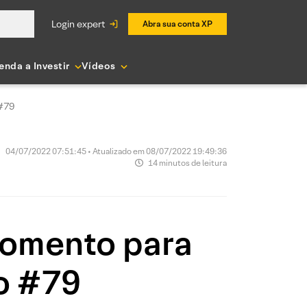
login expert
Abra sua conta XP
enda a Investir
Vídeos
 #79
04/07/2022 07:51:45 • Atualizado em 08/07/2022 19:49:36
14 minutos de leitura
momento para
io #79