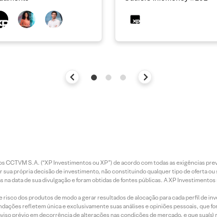
entos CCTVM S.A. (“XP Investimentos ou XP”) de acordo com todas as exigências p
r sua própria decisão de investimento, não constituindo qualquer tipo de oferta ou
s na data de sua divulgação e foram obtidas de fontes públicas. A XP Investimentos
e risco dos produtos de modo a gerar resultados de alocação para cada perfil de inv
mendações refletem única e exclusivamente suas análises e opiniões pessoais, que 
aviso prévio em decorrência de alterações nas condições de mercado, e que sua(s)