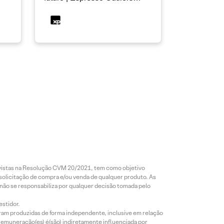
InfoMoney #19
revistas na Resolução CVM 20/2021, tem como objetivo
 solicitação de compra e/ou venda de qualquer produto. As
 não se responsabiliza por qualquer decisão tomada pelo
estidor.
foram produzidas de forma independente, inclusive em relação
 remuneração(es) é(são) indiretamente influenciada por