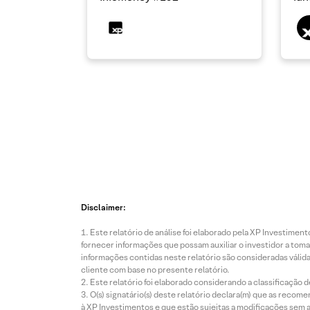
Disclaimer:
Este relatório de análise foi elaborado pela XP Investim
fornecer informações que possam auxiliar o investidor a toma
informações contidas neste relatório são consideradas válida
cliente com base no presente relatório.
Este relatório foi elaborado considerando a classificação d
O(s) signatário(s) deste relatório declara(m) que as reco
à XP Investimentos e que estão sujeitas a modificações sem 