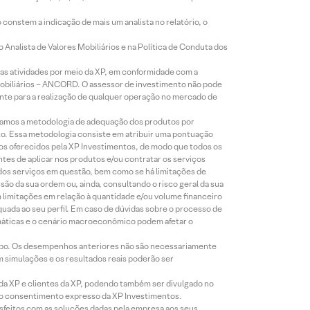
constem a indicação de mais um analista no relatório, o
Analista de Valores Mobiliários e na Política de Conduta dos
s atividades por meio da XP, em conformidade com a
Mobiliários – ANCORD. O assessor de investimento não pode
iente para a realização de qualquer operação no mercado de
lizamos a metodologia de adequação dos produtos por
to. Essa metodologia consiste em atribuir uma pontuação
tos oferecidos pela XP Investimentos, de modo que todos os
ntes de aplicar nos produtos e/ou contratar os serviços
 dos serviços em questão, bem como se há limitações de
o da sua ordem ou, ainda, consultando o risco geral da sua
m limitações em relação à quantidade e/ou volume financeiro
equada ao seu perfil. Em caso de dúvidas sobre o processo de
imáticas e o cenário macroeconômico podem afetar o
empo. Os desempenhos anteriores não são necessariamente
m simulações e os resultados reais poderão ser
 da XP e clientes da XP, podendo também ser divulgado no
évio consentimento expresso da XP Investimentos.
isfeitos com as soluções dadas pela empresa aos seus