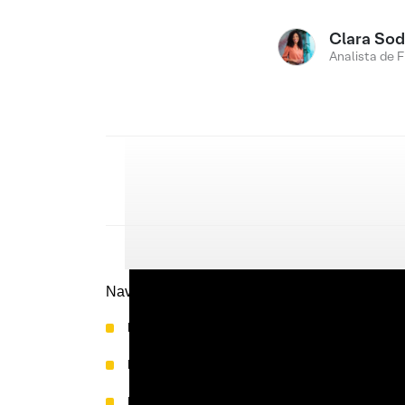
Clara Sod
Analista de 
Navegue pelo conteúdo:
Renda Variável Global
Renda Fixa Global
Fundos Multimercados Global