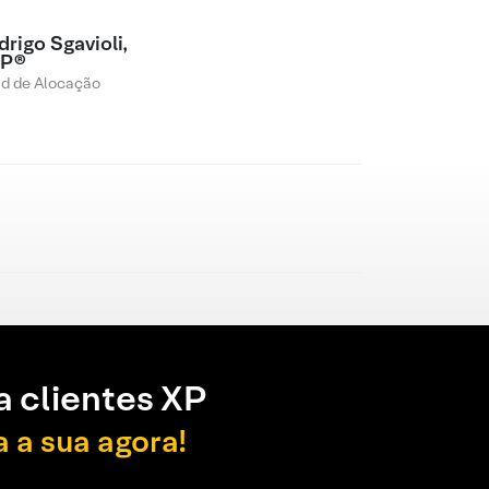
rigo Sgavioli,
P®
d de Alocação
a clientes XP
a a sua agora!