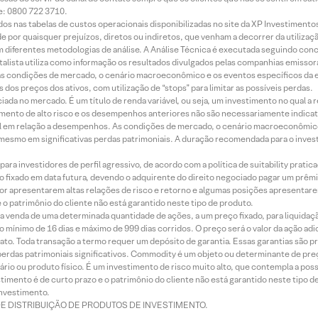
e: 0800 722 3710.
dos nas tabelas de custos operacionais disponibilizadas no site da XP Investimento
 por quaisquer prejuízos, diretos ou indiretos, que venham a decorrer da utilizaç
 diferentes metodologias de análise. A Análise Técnica é executada seguindo conc
alista utiliza como informação os resultados divulgados pelas companhias emissora
 condições de mercado, o cenário macroeconômico e os eventos específicos da em
dos preços dos ativos, com utilização de “stops” para limitar as possíveis perdas.
ada no mercado. É um título de renda variável, ou seja, um investimento no qual a r
mento de alto risco e os desempenhos anteriores não são necessariamente indicat
terial em relação a desempenhos. As condições de mercado, o cenário macroeconômi
mesmo em significativas perdas patrimoniais. A duração recomendada para o inves
ra investidores de perfil agressivo, de acordo com a política de suitability prat
 fixado em data futura, devendo o adquirente do direito negociado pagar um prê
or apresentarem altas relações de risco e retorno e algumas posições apresentarem 
o patrimônio do cliente não está garantido neste tipo de produto.
 venda de uma determinada quantidade de ações, a um preço fixado, para liquidaç
 mínimo de 16 dias e máximo de 999 dias corridos. O preço será o valor da ação ad
ato. Toda transação a termo requer um depósito de garantia. Essas garantias são 
rdas patrimoniais significativos. Commodity é um objeto ou determinante de preç
rio ou produto físico. É um investimento de risco muito alto, que contempla a possi
imento é de curto prazo e o patrimônio do cliente não está garantido neste tipo 
nvestimento.
DE DISTRIBUIÇÃO DE PRODUTOS DE INVESTIMENTO.