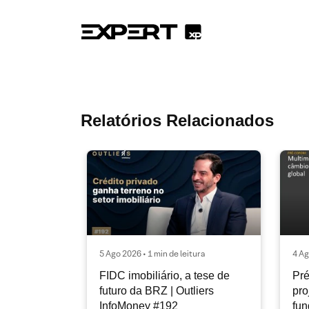
Relatórios Relacionados
5 Ago 2026 • 1 min de leitura
4 Ag
FIDC imobiliário, a tese de
Pré
futuro da BRZ | Outliers
pro
InfoMoney #192
fu