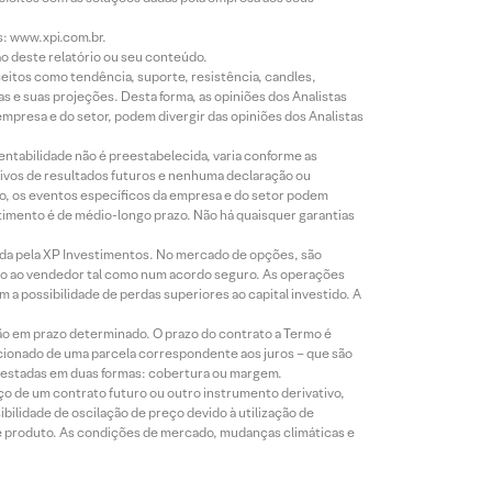
s: www.xpi.com.br.
ão deste relatório ou seu conteúdo.
eitos como tendência, suporte, resistência, candles,
s e suas projeções. Desta forma, as opiniões dos Analistas
presa e do setor, podem divergir das opiniões dos Analistas
entabilidade não é preestabelecida, varia conforme as
ivos de resultados futuros e nenhuma declaração ou
co, os eventos específicos da empresa e do setor podem
timento é de médio-longo prazo. Não há quaisquer garantias
icada pela XP Investimentos. No mercado de opções, são
mio ao vendedor tal como num acordo seguro. As operações
a possibilidade de perdas superiores ao capital investido. A
ão em prazo determinado. O prazo do contrato a Termo é
icionado de uma parcela correspondente aos juros – que são
prestadas em duas formas: cobertura ou margem.
o de um contrato futuro ou outro instrumento derivativo,
bilidade de oscilação de preço devido à utilização de
de produto. As condições de mercado, mudanças climáticas e