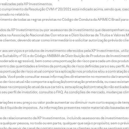
realizadas pela XP Investimentos.
lo cumprimento da Resolução CVM nº 20/2021 está indicado acima, sendo que, caso 
onado no relatório.
imento de todas as regras previstas no Código de Conduta da APIMEC Brasil para o 
ados da XP Investimentos ou por assessores de investimento que desempenham sua
os na Associação Nacional das Corretoras e Distribuidoras de Títulos e Valores 
de clientes, devendo atuar como intermediário e solicitar autorização prévia do cl
idor aos serviços e produtos de investimento oferecidos pela XP Investimentos, uti
 Suitability nº 01 e do Código ANBIMA de Distribuição de Produtos de Investimen
r, moderado e agressivo), bem como uma pontuação de risco para cada um dos produ
ntro das quantidades e limites da pontuação de risco definidas para o seu perfil. A
 sua pontuação de risco atual comporta a aplicação nos produtos e/ou a contratação
jada. Você pode consultar essas informações diretamente no momento da transmissã
ação de risco atual não comporte a aplicação/contratação pretendida, ou caso exista
m base na composição atual da sua carteira, esta aplicação/contratação não está ad
 seu perfil de investidor, consulte o FAQ. As condições de mercado, mudanças cl
 variações e seu preço ou valor pode aumentar ou diminuir num curto espaço de t
 não é líquida de impostos. As informações presentes neste material são baseadas e
rede de relacionamento da XP Investimentos, incluindo assessores de investimentos
ara qualquer pessoa, no todo ou em parte, qualquer que seja o propósito, sem o pr
ssão de servir de canal de contato sempre que os clientes que não se sentirem sat