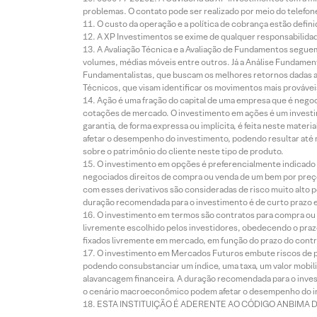
problemas. O contato pode ser realizado por meio do telefon
O custo da operação e a política de cobrança estão defini
A XP Investimentos se exime de qualquer responsabilidade
A Avaliação Técnica e a Avaliação de Fundamentos seguem
volumes, médias móveis entre outros. Já a Análise Fundament
Fundamentalistas, que buscam os melhores retornos dadas as
Técnicos, que visam identificar os movimentos mais prováveis 
Ação é uma fração do capital de uma empresa que é negoci
cotações de mercado. O investimento em ações é um investi
garantia, de forma expressa ou implícita, é feita neste ma
afetar o desempenho do investimento, podendo resultar até 
sobre o patrimônio do cliente neste tipo de produto.
O investimento em opções é preferencialmente indicado pa
negociados direitos de compra ou venda de um bem por preço
com esses derivativos são consideradas de risco muito alto p
duração recomendada para o investimento é de curto prazo e 
O investimento em termos são contratos para compra ou a
livremente escolhido pelos investidores, obedecendo o prazo
fixados livremente em mercado, em função do prazo do contr
O investimento em Mercados Futuros embute riscos de pe
podendo consubstanciar um índice, uma taxa, um valor mobiliá
alavancagem financeira. A duração recomendada para o invest
o cenário macroeconômico podem afetar o desempenho do i
ESTA INSTITUIÇÃO É ADERENTE AO CÓDIGO ANBIMA 