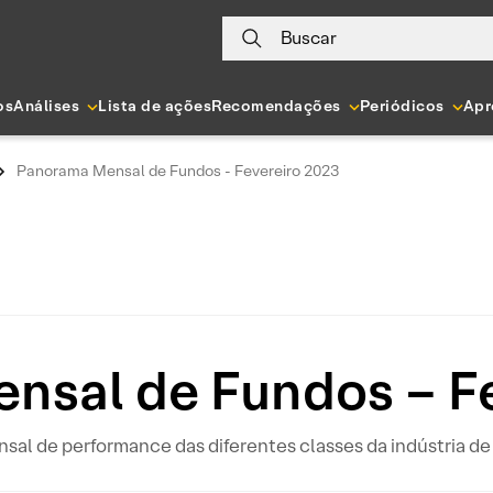
Buscar
os
Análises
Lista de ações
Recomendações
Periódicos
Apr
Panorama Mensal de Fundos - Fevereiro 2023
nsal de Fundos – Fe
al de performance das diferentes classes da indústria de 