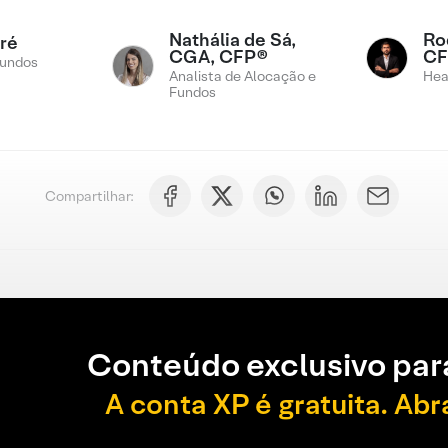
Nathália de Sá,
Rod
ré
CGA, CFP®
CF
Fundos
Analista de Alocação e
Hea
Fundos
Compartilhar:
Conteúdo exclusivo par
A conta XP é gratuita. Abr