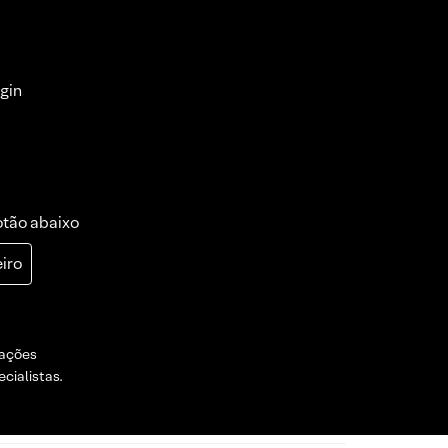
gin
otão abaixo
iro
dações
cialistas.