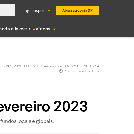
login expert
Abra sua conta XP
enda a Investir
Vídeos
08/02/2023 09:53:20 • Atualizado em 08/02/2023 18:16:14
16 minutos de leitura
vereiro 2023
fundos locais e globais.