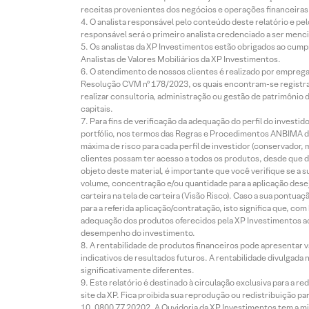
receitas provenientes dos negócios e operações financeiras 
O analista responsável pelo conteúdo deste relatório e pe
responsável será o primeiro analista credenciado a ser menci
Os analistas da XP Investimentos estão obrigados ao cumpr
Analistas de Valores Mobiliários da XP Investimentos.
O atendimento de nossos clientes é realizado por empreg
Resolução CVM nº 178/2023, os quais encontram-se registrad
realizar consultoria, administração ou gestão de patrimônio 
capitais.
Para fins de verificação da adequação do perfil do invest
portfólio, nos termos das Regras e Procedimentos ANBIMA de
máxima de risco para cada perfil de investidor (conservado
clientes possam ter acesso a todos os produtos, desde que de
objeto deste material, é importante que você verifique se a
volume, concentração e/ou quantidade para a aplicação dese
carteira na tela de carteira (Visão Risco). Caso a sua pontu
para a referida aplicação/contratação, isto significa que, co
adequação dos produtos oferecidos pela XP Investimentos ao
desempenho do investimento.
A rentabilidade de produtos financeiros pode apresentar
indicativos de resultados futuros. A rentabilidade divulgada
significativamente diferentes.
Este relatório é destinado à circulação exclusiva para a 
site da XP. Fica proibida sua reprodução ou redistribuição p
0800 77 20202. A Ouvidoria da XP Investimentos tem a mi