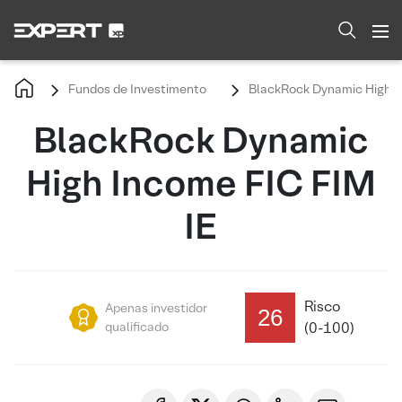
Fundos de Investimento
BlackRock Dynamic High I
BlackRock Dynamic
High Income FIC FIM
IE
Risco
Apenas investidor
26
qualificado
(0-100)