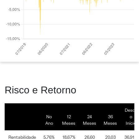
Risco e Retorno
Desde
No
12
24
36
o
Ano
Meses
Meses
Meses
Início
Rentabilidade
5,76%
18,67%
26,60
20,03
36,91%