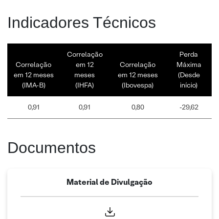
Indicadores Técnicos
Correlação
Perda
Correlação
em 12
Correlação
Máxima
em 12 meses
meses
em 12 meses
(Desde
(IMA-B)
(IHFA)
(Ibovespa)
início)
0,91
0,91
0,80
-29,62
Documentos
Material de Divulgação