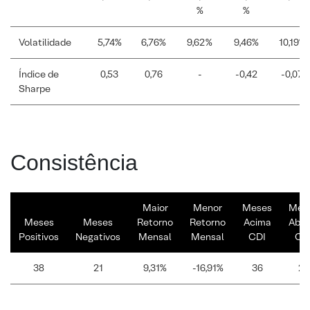
%
%
Volatilidade
5,74%
6,76%
9,62%
9,46%
10,19%
Índice de
0,53
0,76
-
-0,42
-0,07
Sharpe
Consistência
Maior
Menor
Meses
Mes
Meses
Meses
Retorno
Retorno
Acima
Abai
Positivos
Negativos
Mensal
Mensal
CDI
CD
38
21
9,31%
-16,91%
36
23