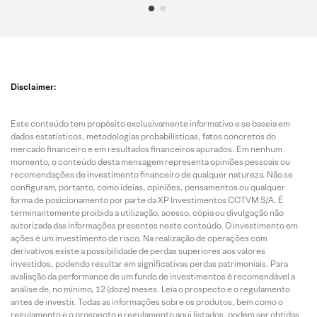
Disclaimer:
Este conteúdo tem propósito exclusivamente informativo e se baseia em
dados estatísticos, metodologias probabilísticas, fatos concretos do
mercado financeiro e em resultados financeiros apurados. Em nenhum
momento, o conteúdo desta mensagem representa opiniões pessoais ou
recomendações de investimento financeiro de qualquer natureza. Não se
configuram, portanto, como ideias, opiniões, pensamentos ou qualquer
forma de posicionamento por parte da XP Investimentos CCTVM S/A. É
terminantemente proibida a utilização, acesso, cópia ou divulgação não
autorizada das informações presentes neste conteúdo. O investimento em
ações é um investimento de risco. Na realização de operações com
derivativos existe a possibilidade de perdas superiores aos valores
investidos, podendo resultar em significativas perdas patrimoniais. Para
avaliação da performance de um fundo de investimentos é recomendável a
análise de, no mínimo, 12 (doze) meses. Leia o prospecto e o regulamento
antes de investir. Todas as informações sobre os produtos, bem como o
regulamento e o prospecto e regulamento aqui listados, podem ser obtidas