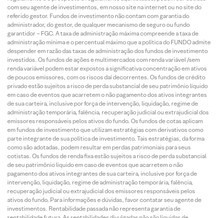
com seu agente de investimentos, em nosso site na internet ou no site do
referido gestor. Fundos de investimento não contam com garantia do
administrador, do gestor, de qualquer mecanismo de seguro ou fundo
garantidor – FGC. A taxa de administração máxima compreende a taxa de
administração mínima e o percentual máximo que a política do FUNDO admite
despender em razão das taxas de administração dos fundos de investimento
investidos. Os fundos de ações e multimercados com renda variável /sem
renda variável podem estar expostos a significativa concentração em ativos
de poucos emissores, com os riscos daí decorrentes. Os fundos de crédito
privado estão sujeitos a risco de perda substancial de seu patrimônio líquido
em caso de eventos que acarretem o não pagamento dos ativos integrantes
de sua carteira, inclusive por força de intervenção, liquidação, regime de
administração temporária, falência, recuperação judicial ou extrajudicial dos
emissores responsáveis pelos ativos do fundo. Os fundos de cotas aplicam
em fundos de investimento que utilizam estratégias com derivativos como
parte integrante de sua política de investimento. Tais estratégias, da forma
como são adotadas, podem resultar em perdas patrimoniais para seus
cotistas. Os fundos de renda fixa estão sujeitos a risco de perda substancial
de seu patrimônio líquido em caso de eventos que acarretem o não
pagamento dos ativos integrantes de sua carteira, inclusive por força de
intervenção, liquidação, regime de administração temporária, falência,
recuperação judicial ou extrajudicial dos emissores responsáveis pelos
ativos do fundo. Para informações e dúvidas, favor contatar seu agente de
investimentos. Rentabilidade passada não representa garantia de
rentabilidade futura. As rentabilidades divulgadas não são líquidas de