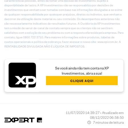
características pessoais, antes de tomar uma decisão de investimento. Sujeito a
disponibilidade de lastro. A XP Investimentos não se responsabiliza por decisões de
investimentos que venham a ser tomadas com base nas informações divulgadas e se exime
de qualquer responsabilidade por quaisquer prejuízos, diretos ou indiretos, que venham a
decorrer da utilização deste material ou seu conteúdo. Os desempenhos anteriores não
são necessariamente indicativos de resultados futuros. A Ouvidoria da XP Investimentos
tem a missão de servir de canal de contato sempre que os clientes não se sentirem
satisfeitos com a solução do seu problema ou com a resposta oferecida pela empresa. Para
contato, ligue 0800 722 3710. Para maiores informações sobre produtos, tabelas de
custos operacionais e política de cobrança, favor acessar o nosso site: www.xpi.com.br. A
RENTABILIDADE DIVULGADA NÃO É LÍQUIDA DE IMPOSTOS.
Se você ainda não tem conta na XP
Investimentos, abra a sua!
CLIQUE AQUI
11/07/2020 14:39:27 • Atualizado em
08/12/2022 06:58:50
7 minutos de leitura