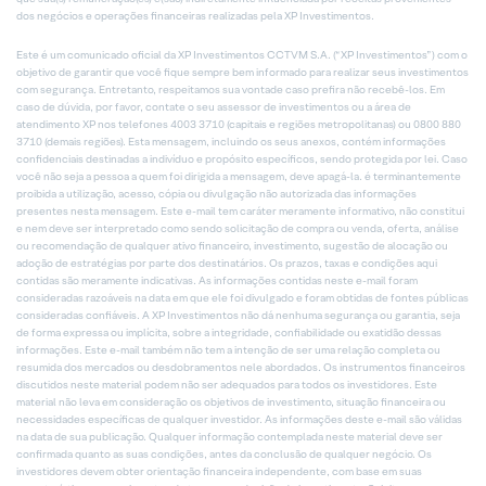
dos negócios e operações financeiras realizadas pela XP Investimentos.
Este é um comunicado oficial da XP Investimentos CCTVM S.A. (“XP Investimentos”) com o
objetivo de garantir que você fique sempre bem informado para realizar seus investimentos
com segurança. Entretanto, respeitamos sua vontade caso prefira não recebê-los. Em
caso de dúvida, por favor, contate o seu assessor de investimentos ou a área de
atendimento XP nos telefones 4003 3710 (capitais e regiões metropolitanas) ou 0800 880
3710 (demais regiões). Esta mensagem, incluindo os seus anexos, contém informações
confidenciais destinadas a indivíduo e propósito específicos, sendo protegida por lei. Caso
você não seja a pessoa a quem foi dirigida a mensagem, deve apagá-la. é terminantemente
proibida a utilização, acesso, cópia ou divulgação não autorizada das informações
presentes nesta mensagem. Este e-mail tem caráter meramente informativo, não constitui
e nem deve ser interpretado como sendo solicitação de compra ou venda, oferta, análise
ou recomendação de qualquer ativo financeiro, investimento, sugestão de alocação ou
adoção de estratégias por parte dos destinatários. Os prazos, taxas e condições aqui
contidas são meramente indicativas. As informações contidas neste e-mail foram
consideradas razoáveis na data em que ele foi divulgado e foram obtidas de fontes públicas
consideradas confiáveis. A XP Investimentos não dá nenhuma segurança ou garantia, seja
de forma expressa ou implícita, sobre a integridade, confiabilidade ou exatidão dessas
informações. Este e-mail também não tem a intenção de ser uma relação completa ou
resumida dos mercados ou desdobramentos nele abordados. Os instrumentos financeiros
discutidos neste material podem não ser adequados para todos os investidores. Este
material não leva em consideração os objetivos de investimento, situação financeira ou
necessidades específicas de qualquer investidor. As informações deste e-mail são válidas
na data de sua publicação. Qualquer informação contemplada neste material deve ser
confirmada quanto as suas condições, antes da conclusão de qualquer negócio. Os
investidores devem obter orientação financeira independente, com base em suas