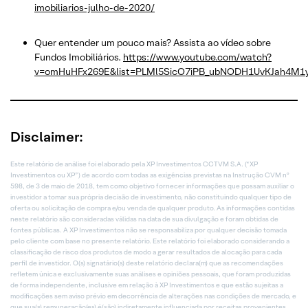
imobiliarios-julho-de-2020/
Quer entender um pouco mais? Assista ao vídeo sobre
Fundos Imobiliários.
https://www.youtube.com/watch?
v=omHuHFx269E&list=PLMl5SicO7iPB_ubNODH1UvKJah4M1
Disclaimer:
Este relatório de análise foi elaborado pela XP Investimentos CCTVM S.A. (“XP
Investimentos ou XP”) de acordo com todas as exigências previstas na Instrução CVM nº
598, de 3 de maio de 2018, tem como objetivo fornecer informações que possam auxiliar o
investidor a tomar sua própria decisão de investimento, não constituindo qualquer tipo de
oferta ou solicitação de compra e/ou venda de qualquer produto. As informações contidas
neste relatório são consideradas válidas na data de sua divulgação e foram obtidas de
fontes públicas. A XP Investimentos não se responsabiliza por qualquer decisão tomada
pelo cliente com base no presente relatório. Este relatório foi elaborado considerando a
classificação de risco dos produtos de modo a gerar resultados de alocação para cada
perfil de investidor. O(s) signatário(s) deste relatório declara(m) que as recomendações
refletem única e exclusivamente suas análises e opiniões pessoais, que foram produzidas
de forma independente, inclusive em relação à XP Investimentos e que estão sujeitas a
modificações sem aviso prévio em decorrência de alterações nas condições de mercado, e
que sua(s) remuneração(es) é(são) indiretamente influenciada por receitas provenientes