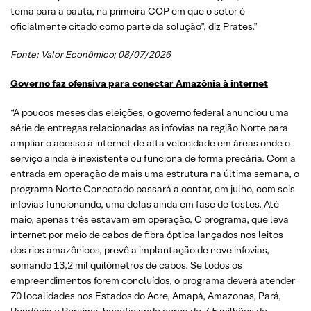
tema para a pauta, na primeira COP em que o setor é
oficialmente citado como parte da solução”, diz Prates.”
Fonte:
Valor Econômico
; 08/07/2026
Governo faz ofensiva para conectar Amazônia à internet
“A poucos meses das eleições, o governo federal anunciou uma
série de entregas relacionadas as infovias na região Norte para
ampliar o acesso à internet de alta velocidade em áreas onde o
serviço ainda é inexistente ou funciona de forma precária. Com a
entrada em operação de mais uma estrutura na última semana, o
programa Norte Conectado passará a contar, em julho, com seis
infovias funcionando, uma delas ainda em fase de testes. Até
maio, apenas três estavam em operação. O programa, que leva
internet por meio de cabos de fibra óptica lançados nos leitos
dos rios amazônicos, prevê a implantação de nove infovias,
somando 13,2 mil quilômetros de cabos. Se todos os
empreendimentos forem concluídos, o programa deverá atender
70 localidades nos Estados do Acre, Amapá, Amazonas, Pará,
Rondônia e Roraima, beneficiando cerca de 7,5 milhões de