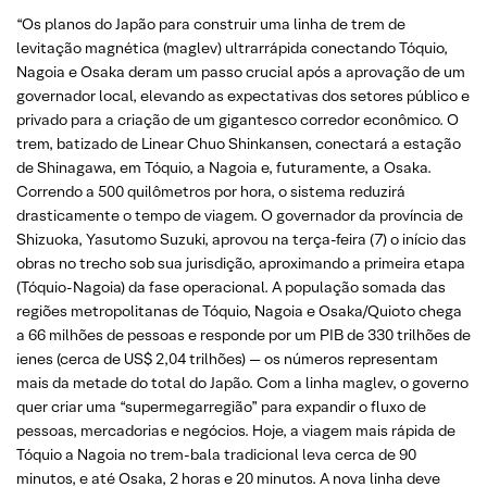
“Os planos do Japão para construir uma linha de trem de
levitação magnética (maglev) ultrarrápida conectando Tóquio,
Nagoia e Osaka deram um passo crucial após a aprovação de um
governador local, elevando as expectativas dos setores público e
privado para a criação de um gigantesco corredor econômico. O
trem, batizado de Linear Chuo Shinkansen, conectará a estação
de Shinagawa, em Tóquio, a Nagoia e, futuramente, a Osaka.
Correndo a 500 quilômetros por hora, o sistema reduzirá
drasticamente o tempo de viagem. O governador da província de
Shizuoka, Yasutomo Suzuki, aprovou na terça-feira (7) o início das
obras no trecho sob sua jurisdição, aproximando a primeira etapa
(Tóquio-Nagoia) da fase operacional. A população somada das
regiões metropolitanas de Tóquio, Nagoia e Osaka/Quioto chega
a 66 milhões de pessoas e responde por um PIB de 330 trilhões de
ienes (cerca de US$ 2,04 trilhões) — os números representam
mais da metade do total do Japão. Com a linha maglev, o governo
quer criar uma “supermegarregião” para expandir o fluxo de
pessoas, mercadorias e negócios. Hoje, a viagem mais rápida de
Tóquio a Nagoia no trem-bala tradicional leva cerca de 90
minutos, e até Osaka, 2 horas e 20 minutos. A nova linha deve