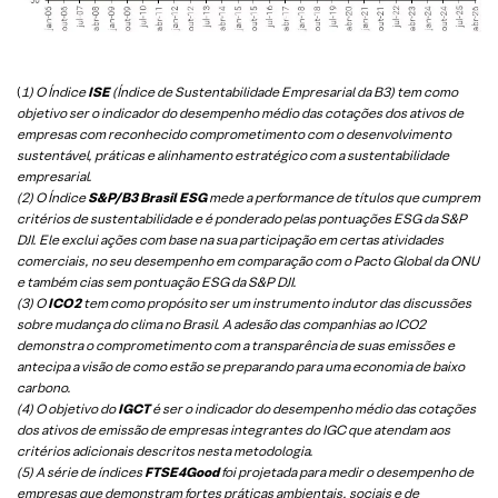
(
1) O Índice
ISE
(Índice de Sustentabilidade Empresarial da B3) tem como
objetivo ser o indicador do desempenho médio das cotações dos ativos de
empresas com reconhecido comprometimento com o desenvolvimento
sustentável, práticas e alinhamento estratégico com a sustentabilidade
empresarial.
(2) O Índice
S&P/B3 Brasil ESG
mede a performance de títulos que cumprem
critérios de sustentabilidade e é ponderado pelas pontuações ESG da S&P
DJI. Ele exclui ações com base na sua participação em certas atividades
comerciais, no seu desempenho em comparação com o Pacto Global da ONU
e também cias sem pontuação ESG da S&P DJI.
(3) O
ICO2
tem como propósito ser um instrumento indutor das discussões
sobre mudança do clima no Brasil. A adesão das companhias ao ICO2
demonstra o comprometimento com a transparência de suas emissões e
antecipa a visão de como estão se preparando para uma economia de baixo
carbono.
(4) O objetivo do
IGCT
é ser o indicador do desempenho médio das cotações
dos ativos de emissão de empresas integrantes do IGC que atendam aos
critérios adicionais descritos nesta metodologia.
(5)
A série de índices
FTSE4Good
foi projetada para medir o desempenho de
empresas que demonstram fortes práticas ambientais, sociais e de