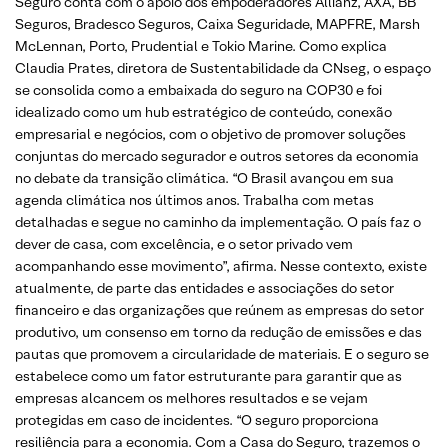
Seguro conta com o apoio dos empoderadores Allianz, AXA, BB
Seguros, Bradesco Seguros, Caixa Seguridade, MAPFRE, Marsh
McLennan, Porto, Prudential e Tokio Marine. Como explica
Claudia Prates, diretora de Sustentabilidade da CNseg, o espaço
se consolida como a embaixada do seguro na COP30 e foi
idealizado como um hub estratégico de conteúdo, conexão
empresarial e negócios, com o objetivo de promover soluções
conjuntas do mercado segurador e outros setores da economia
no debate da transição climática. “O Brasil avançou em sua
agenda climática nos últimos anos. Trabalha com metas
detalhadas e segue no caminho da implementação. O país faz o
dever de casa, com excelência, e o setor privado vem
acompanhando esse movimento”, afirma. Nesse contexto, existe
atualmente, de parte das entidades e associações do setor
financeiro e das organizações que reúnem as empresas do setor
produtivo, um consenso em torno da redução de emissões e das
pautas que promovem a circularidade de materiais. E o seguro se
estabelece como um fator estruturante para garantir que as
empresas alcancem os melhores resultados e se vejam
protegidas em caso de incidentes. “O seguro proporciona
resiliência para a economia. Com a Casa do Seguro, trazemos o