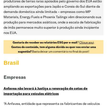
produtores de terras raras apoiados pelo governo dos EUA estão
ampliando as exportações para Japão e Coreia do Sul diante da
demanda doméstica ainda limitada – empresas como MP
Materials, Energy Fuels e Phoenix Tailings vêm direcionando sua
produção para mercados asiáticos, onde a escala de fabricação
de ímãs permanece muito superior à produção ainda incipiente
nos EUA.
Gostaria de receber os relatórios ESG por e-mail
?
Clique aqui
.
Gostou do conteúdo, tem alguma dúvida ou quer nos enviar uma
sugestão?
Basta deixar um comentário no final do post!
Brasil
Empresas
Anfavea não levará à Justiça a renovação de cotas de
importação para veículos elétricos
“A Anfavea, entidade que representa os fabricantes de veículos