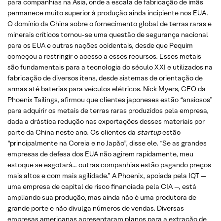
para companhias na Ásia, onde a escala de fabricação de ímãs
permanece muito superior à produção ainda incipiente nos EUA.
O domínio da China sobre o fornecimento global de terras raras e
minerais críticos tornou-se uma questão de segurança nacional
para os EUA e outras nações ocidentais, desde que Pequim
começou a restringir o acesso a esses recursos. Esses metais
são fundamentais para a tecnologia do século XXI e utilizados na
fabricação de diversos itens, desde sistemas de orientação de
armas até baterias para veículos elétricos. Nick Myers, CEO da
Phoenix Tailings, afirmou que clientes japoneses estão “ansiosos”
para adquirir os metais de terras raras produzidos pela empresa,
dada a drástica redução nas exportações desses materiais por
parte da China neste ano. Os clientes da
startup
estão
“principalmente na Coreia e no Japão”, disse ele. “Se as grandes
empresas de defesa dos EUA não agirem rapidamente, meu
estoque se esgotará… outras companhias estão pagando preços
mais altos e com mais agilidade.” A Phoenix, apoiada pela IQT —
uma empresa de capital de risco financiada pela CIA —, está
ampliando sua produção, mas ainda não é uma produtora de
grande porte e não divulga números de vendas. Diversas
empresas americanas apresentaram planos para a extração de