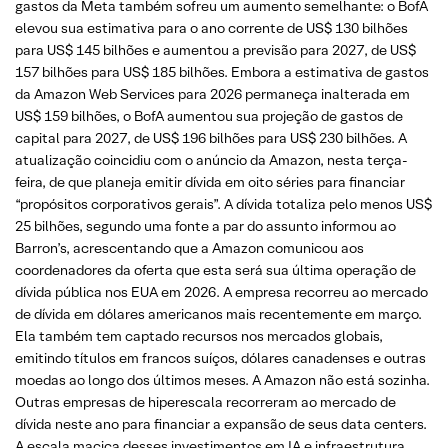
gastos da Meta também sofreu um aumento semelhante: o BofA
elevou sua estimativa para o ano corrente de US$ 130 bilhões
para US$ 145 bilhões e aumentou a previsão para 2027, de US$
157 bilhões para US$ 185 bilhões. Embora a estimativa de gastos
da Amazon Web Services para 2026 permaneça inalterada em
US$ 159 bilhões, o BofA aumentou sua projeção de gastos de
capital para 2027, de US$ 196 bilhões para US$ 230 bilhões. A
atualização coincidiu com o anúncio da Amazon, nesta terça-
feira, de que planeja emitir dívida em oito séries para financiar
“propósitos corporativos gerais”. A dívida totaliza pelo menos US$
25 bilhões, segundo uma fonte a par do assunto informou ao
Barron’s, acrescentando que a Amazon comunicou aos
coordenadores da oferta que esta será sua última operação de
dívida pública nos EUA em 2026. A empresa recorreu ao mercado
de dívida em dólares americanos mais recentemente em março.
Ela também tem captado recursos nos mercados globais,
emitindo títulos em francos suíços, dólares canadenses e outras
moedas ao longo dos últimos meses. A Amazon não está sozinha.
Outras empresas de hiperescala recorreram ao mercado de
dívida neste ano para financiar a expansão de seus data centers.
A escala maciça desses investimentos em IA e infraestrutura