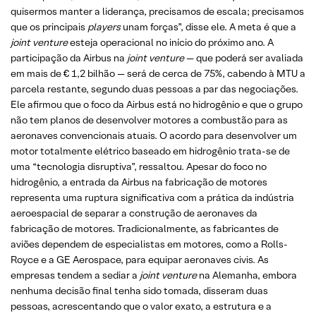
quisermos manter a liderança, precisamos de escala; precisamos
que os principais
players
unam forças”, disse ele. A meta é que a
joint venture
esteja operacional no início do próximo ano. A
participação da Airbus na
joint venture
— que poderá ser avaliada
em mais de € 1,2 bilhão — será de cerca de 75%, cabendo à MTU a
parcela restante, segundo duas pessoas a par das negociações.
Ele afirmou que o foco da Airbus está no hidrogênio e que o grupo
não tem planos de desenvolver motores a combustão para as
aeronaves convencionais atuais. O acordo para desenvolver um
motor totalmente elétrico baseado em hidrogênio trata-se de
uma “tecnologia disruptiva”, ressaltou. Apesar do foco no
hidrogênio, a entrada da Airbus na fabricação de motores
representa uma ruptura significativa com a prática da indústria
aeroespacial de separar a construção de aeronaves da
fabricação de motores. Tradicionalmente, as fabricantes de
aviões dependem de especialistas em motores, como a Rolls-
Royce e a GE Aerospace, para equipar aeronaves civis. As
empresas tendem a sediar a
joint venture
na Alemanha, embora
nenhuma decisão final tenha sido tomada, disseram duas
pessoas, acrescentando que o valor exato, a estrutura e a