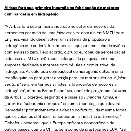
Airbus fará sua primeira incursão na fabricação de motores
com parceria em hidrogênio
“A Airbus fará sua primeira incursão no setor de motores de
aeronaves por meio de uma
joint venture
com a alemã MTU Aero
Engines, visando desenvolver um sistema de propulsão a
hidrogênio que poderá, futuramente, equipar uma linha de aviões
com emissão zero. Pelo acordo, o grupo europeu de aeroespacial
e defesa e a MTU unirão seus esforços de pesquisa em uma
empresa dedicada a motores com células a combustível de
hidrogênio. As células a combustível de hidrogênio utilizam uma
reação química para gerar energia para um motor elétrico. A
joint
venture
“será, em termos simples, a fabricante de motores a
hidrogênio”, afirmou Bruno Fichefeux, chefe de programas futuros
da Airbus. O objetivo, segundo ele disse ao
Financial Times
, é
garantir a “soberania europeia” em uma tecnologia que deverá
“remodelar profundamente a aviação no futuro… da mesma forma
que os veículos elétricos remodelaram a indústria automotiva”.
Fichefeux observou que a Europa enfrenta concorrência de
outros países, como a China, bem como de
startups
nos EUA. “Se