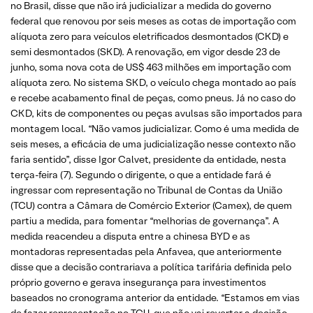
no Brasil, disse que não irá judicializar a medida do governo
federal que renovou por seis meses as cotas de importação com
alíquota zero para veículos eletrificados desmontados (CKD) e
semi desmontados (SKD). A renovação, em vigor desde 23 de
junho, soma nova cota de US$ 463 milhões em importação com
alíquota zero. No sistema SKD, o veículo chega montado ao país
e recebe acabamento final de peças, como pneus. Já no caso do
CKD, kits de componentes ou peças avulsas são importados para
montagem local. “Não vamos judicializar. Como é uma medida de
seis meses, a eficácia de uma judicialização nesse contexto não
faria sentido”, disse Igor Calvet, presidente da entidade, nesta
terça-feira (7). Segundo o dirigente, o que a entidade fará é
ingressar com representação no Tribunal de Contas da União
(TCU) contra a Câmara de Comércio Exterior (Camex), de quem
partiu a medida, para fomentar “melhorias de governança”. A
medida reacendeu a disputa entre a chinesa BYD e as
montadoras representadas pela Anfavea, que anteriormente
disse que a decisão contrariava a política tarifária definida pelo
próprio governo e gerava insegurança para investimentos
baseados no cronograma anterior da entidade. “Estamos em vias
de fazer representação no TCU, que não vai reverter a decisão,