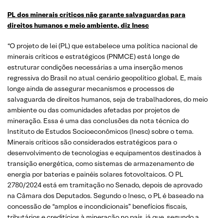
PL dos minerais críticos não garante salvaguardas para
direitos humanos e meio ambiente, diz Inesc
“O projeto de lei (PL) que estabelece uma política nacional de
minerais críticos e estratégicos (PNMCE) está longe de
estruturar condições necessárias a uma inserção menos
regressiva do Brasil no atual cenário geopolítico global. E, mais
longe ainda de assegurar mecanismos e processos de
salvaguarda de direitos humanos, seja de trabalhadores, do meio
ambiente ou das comunidades afetadas por projetos de
mineração. Essa é uma das conclusões da nota técnica do
Instituto de Estudos Socioeconômicos (Inesc) sobre o tema.
Minerais críticos são considerados estratégicos para o
desenvolvimento de tecnologias e equipamentos destinados à
transição energética, como sistemas de armazenamento de
energia por baterias e painéis solares fotovoltaicos. O PL
2780/2024 está em tramitação no Senado, depois de aprovado
na Câmara dos Deputados. Segundo o Inesc, o PL é baseado na
concessão de “amplos e incondicionais” benefícios fiscais,
tributários e creditícios à mineração no país, já que, segundo a