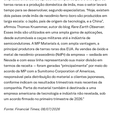
terras raras e a produção doméstica de ímãs, mas o setor levará
tempo para se desenvolver, segundo especialistas. “Hoje, existem
dois países onde ímãs de neodímio-ferro-boro são produzidos em
larga escala: o Japão, país de origem da tecnologia, e a China”,
afirmou Thomas Kruemmer, autor do blog
Rare Earth Observer
.
Esses ímãs são utilizados em uma ampla gama de aplicações,
desde automóveis e caças militares até a indústria de
semicondutores. A MP Materials é, com ampla vantagem, a
principal produtora de terras raras dos EUA. As vendas de óxido e
metal de neodímio-praseodímio (NdPr) da empresa — sediada em
Nevada e com essa linha representando sua maior divisão em
termos de receita — foram geradas “principalmente” por meio do
acordo da MP com a Sumitomo Corporation of Americas,
responsável pela distribuição do material a clientes japoneses,
conforme indicam os resultados trimestrais mais recentes da
companhia. Parte do material também é destinada a uma
empresa americana de tecnologia e indústria não revelada, sob
um acordo firmado no primeiro trimestre de 2026.”
Fonte:
Financial Times
; 08/07/2026