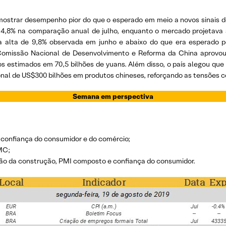
 mostrar desempenho pior do que o esperado em meio a novos sinais 
 4,8% na comparação anual de julho, enquanto o mercado projetava 
 alta de 9,8% observada em junho e abaixo do que era esperado p
Comissão Nacional de Desenvolvimento e Reforma da China aprovou 1
os estimados em 70,5 bilhões de yuans. Além disso, o país alegou qu
onal de US$300 bilhões em produtos chineses, reforçando as tensões co
Semana em perspectiva
, confiança do consumidor e do comércio;
MC;
ução da construção, PMI composto e confiança do consumidor.