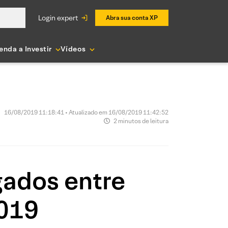
login expert
Abra sua conta XP
enda a Investir
Vídeos
16/08/2019 11:18:41 • Atualizado em 16/08/2019 11:42:52
2 minutos de leitura
gados entre
019