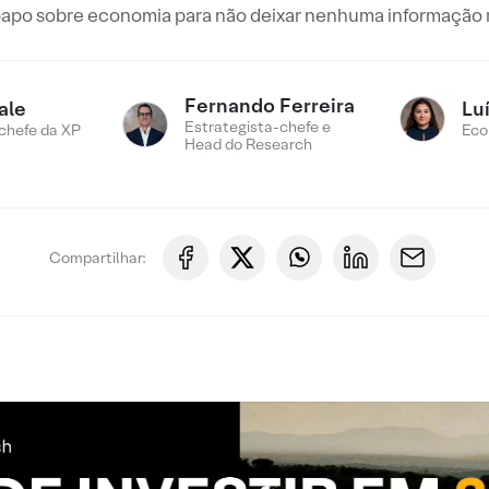
papo sobre economia para não deixar nenhuma informação r
Fernando Ferreira
ale
Lu
Estrategista-chefe e
chefe da XP
Eco
Head do Research
Compartilhar: