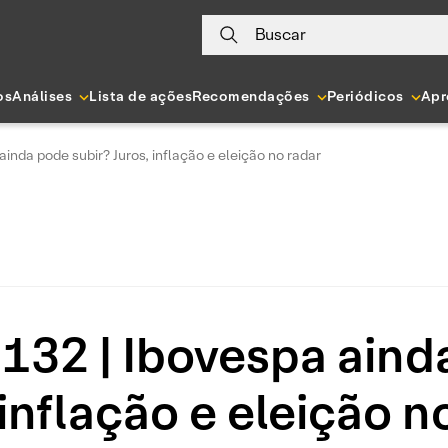
Buscar
os
Análises
Lista de ações
Recomendações
Periódicos
Apr
inda pode subir? Juros, inflação e eleição no radar
32 | Ibovespa aind
 inflação e eleição n