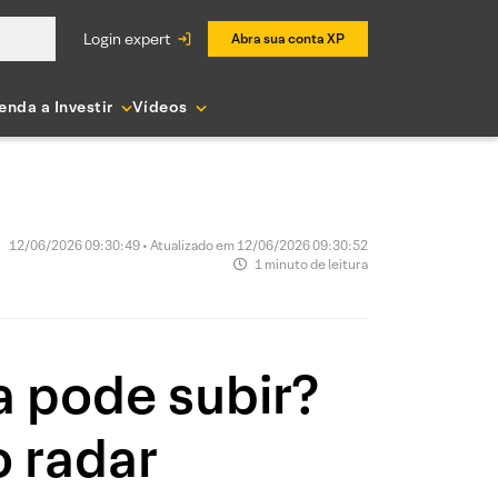
login expert
Abra sua conta XP
enda a Investir
Vídeos
12/06/2026 09:30:49 • Atualizado em 12/06/2026 09:30:52
1 minuto de leitura
a pode subir?
o radar