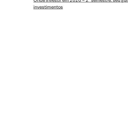
Onde Investir em 2026 – 2º semestre: seu gui
investimentos