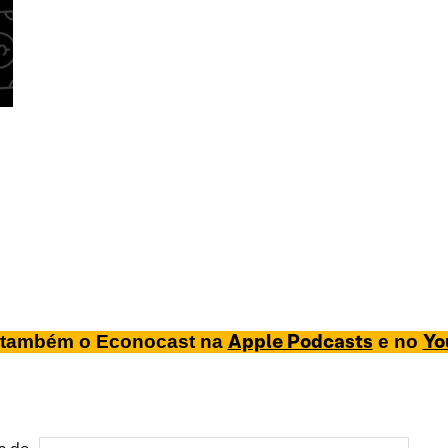
Apple Podcasts
Yo
também o Econocast na
e no