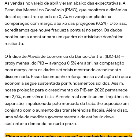
As vendas no varejo de abril vieram abaixo das expectativas. A
Pesquisa Mensal do Comércio (PMC), que monitora a dinâmica
do setor, mostrou queda de 0,7% no varejo ampliado na
comparação com março, abaixo das projeções (0,2%). Dito isso,
acreditamos que houve fraqueza pontual no setor. Os dados
continuam a apontar para um quadro de atividade doméstica
resiliente.
O Índice de Atividade Econômica do Banco Central (IBC-Br) —
proxy mensal do PIB — avançou 0,5% em abril na comparação
com março, com os dados setoriais mostrando crescimento
disseminado. Esse desempenho reforça nossa avaliação de que a
economia segue sustentada por fundamentos sólidos. Assim,
nossa projeção para o crescimento do PIB em 2026 permanece
em 2,0%, com viés altista. A renda real continua em trajetória de
expansão, impulsionada pelo mercado de trabalho aquecido em
conjunto com o aumento das transferências fiscais. Além disso,
uma série de medidas governamentais de estímulo deve
sustentar a demanda no curto prazo.
Clique aqui para receber por e-mail os conteúdos de economia