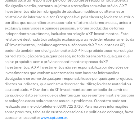
opinião atual do responsável pelo conteúdo deste relatório na data de sua
divulgação e estão, portanto, sujeitas a alterações sem aviso prévio. A XP
Investimentos não tem obrigação de atualizar, modificar ou alterar este
relatório e de informar o leitor. O responsável pela elaboração deste relatório
certifica que as opiniões expressas nele refletem, de forma precisa, única e
exclusiva, suas visões e opiniões pessoais, e foram produzidas de forma
independente e autônoma, inclusive em relação a XP Investimentos. Este
relatório é destinado à circulação exclusiva para a rede de relacionamento da
XP Investimentos, incluindo agentes autônomos da XP e clientes da XP,
podendo também ser divulgado no site da XP. Fica proibida a sua reprodução
ou redistribuição para qualquer pessoa, no todo ou em parte, qualquer que
seja o propósito, sem o prévio consentimento expresso da XP
Investimentos. A XP Investimentos não se responsabiliza por decisões de
investimentos que venham a ser tomadas com base nas informações
divulgadas e se exime de qualquer responsabilidade por quaisquer prejuízos,
diretos ou indiretos, que venham a decorrer da utilização deste material ou
seu conteúdo. A Ouvidoria da XP Investimentos tem a missão de servir de
canal de contato sempre que os clientes que não se sentirem satisfeitos com
as soluções dadas pela empresa aos seus problemas. O contato pode ser
realizado por meio do telefone: 0800 722 3710. Para maiores informações
sobre produtos, tabelas de custos operacionais e política de cobrança, favor
acessar o nosso site:
www.xpi.com.br
.