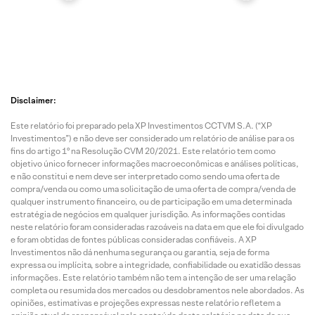
Disclaimer:
Este relatório foi preparado pela XP Investimentos CCTVM S.A. (“XP
Investimentos”) e não deve ser considerado um relatório de análise para os
fins do artigo 1º na Resolução CVM 20/2021. Este relatório tem como
objetivo único fornecer informações macroeconômicas e análises políticas,
e não constitui e nem deve ser interpretado como sendo uma oferta de
compra/venda ou como uma solicitação de uma oferta de compra/venda de
qualquer instrumento financeiro, ou de participação em uma determinada
estratégia de negócios em qualquer jurisdição. As informações contidas
neste relatório foram consideradas razoáveis na data em que ele foi divulgado
e foram obtidas de fontes públicas consideradas confiáveis. A XP
Investimentos não dá nenhuma segurança ou garantia, seja de forma
expressa ou implícita, sobre a integridade, confiabilidade ou exatidão dessas
informações. Este relatório também não tem a intenção de ser uma relação
completa ou resumida dos mercados ou desdobramentos nele abordados. As
opiniões, estimativas e projeções expressas neste relatório refletem a