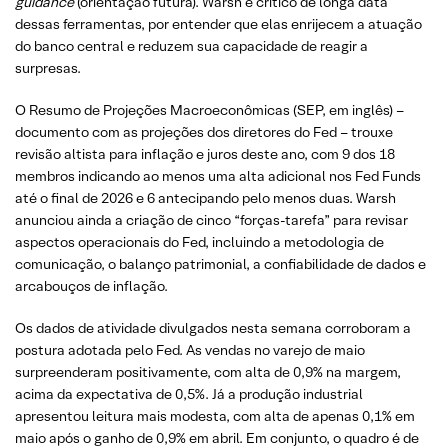
guidance
(orientação futura). Warsh é crítico de longa data
dessas ferramentas, por entender que elas enrijecem a atuação
do banco central e reduzem sua capacidade de reagir a
surpresas.
O Resumo de Projeções Macroeconômicas (SEP, em inglês) –
documento com as projeções dos diretores do Fed – trouxe
revisão altista para inflação e juros deste ano, com 9 dos 18
membros indicando ao menos uma alta adicional nos Fed Funds
até o final de 2026 e 6 antecipando pelo menos duas. Warsh
anunciou ainda a criação de cinco “forças-tarefa” para revisar
aspectos operacionais do Fed, incluindo a metodologia de
comunicação, o balanço patrimonial, a confiabilidade de dados e
arcabouços de inflação.
Os dados de atividade divulgados nesta semana corroboram a
postura adotada pelo Fed. As vendas no varejo de maio
surpreenderam positivamente, com alta de 0,9% na margem,
acima da expectativa de 0,5%. Já a produção industrial
apresentou leitura mais modesta, com alta de apenas 0,1% em
maio após o ganho de 0,9% em abril. Em conjunto, o quadro é de