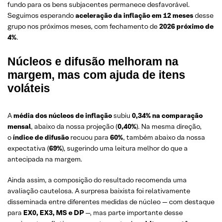
fundo para os bens subjacentes permanece desfavorável.
Seguimos esperando
aceleração da inflação em 12 meses
desse
grupo nos próximos meses, com fechamento de
2026 próximo de
4%
.
Núcleos e difusão melhoram na
margem, mas com ajuda de itens
voláteis
A
média dos núcleos de inflação
subiu
0,34% na comparação
mensal
, abaixo da nossa projeção (
0,40%
). Na mesma direção,
o
índice de difusão
recuou para
60%
, também abaixo da nossa
expectativa (
69%
), sugerindo uma leitura melhor do que a
antecipada na margem.
Ainda assim, a composição do resultado recomenda uma
avaliação cautelosa. A surpresa baixista foi relativamente
disseminada entre diferentes medidas de núcleo — com destaque
para
EX0, EX3, MS e DP
—, mas parte importante desse