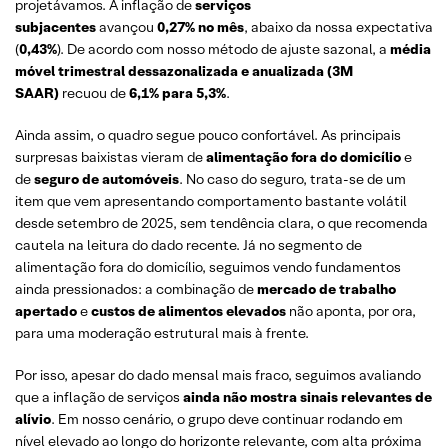
projetávamos. A inflação de
serviços
subjacentes
avançou
0,27% no mês
, abaixo da nossa expectativa
(
0,43%
). De acordo com nosso método de ajuste sazonal, a
média
móvel trimestral dessazonalizada e anualizada (3M
SAAR)
recuou de
6,1% para 5,3%
.
Ainda assim, o quadro segue pouco confortável. As principais
surpresas baixistas vieram de
alimentação fora do domicílio
e
de
seguro de automóveis
. No caso do seguro, trata-se de um
item que vem apresentando comportamento bastante volátil
desde setembro de 2025, sem tendência clara, o que recomenda
cautela na leitura do dado recente. Já no segmento de
alimentação fora do domicílio, seguimos vendo fundamentos
ainda pressionados: a combinação de
mercado de trabalho
apertado
e
custos de alimentos elevados
não aponta, por ora,
para uma moderação estrutural mais à frente.
Por isso, apesar do dado mensal mais fraco, seguimos avaliando
que a inflação de serviços
ainda não mostra sinais relevantes de
alívio
. Em nosso cenário, o grupo deve continuar rodando em
nível elevado ao longo do horizonte relevante, com alta próxima