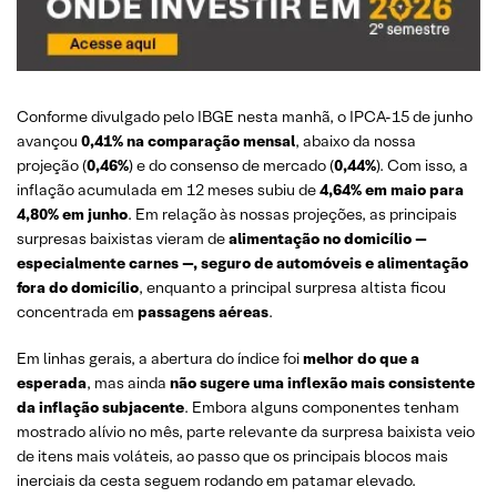
Conforme divulgado pelo IBGE nesta manhã, o IPCA-15 de junho
avançou
0,41% na comparação mensal
, abaixo da nossa
projeção (
0,46%
) e do consenso de mercado (
0,44%
). Com isso, a
inflação acumulada em 12 meses subiu de
4,64% em maio para
4,80% em junho
. Em relação às nossas projeções, as principais
surpresas baixistas vieram de
alimentação no domicílio —
especialmente carnes —, seguro de automóveis e alimentação
fora do domicílio
, enquanto a principal surpresa altista ficou
concentrada em
passagens aéreas
.
Em linhas gerais, a abertura do índice foi
melhor do que a
esperada
, mas ainda
não sugere uma inflexão mais consistente
da inflação subjacente
. Embora alguns componentes tenham
mostrado alívio no mês, parte relevante da surpresa baixista veio
de itens mais voláteis, ao passo que os principais blocos mais
inerciais da cesta seguem rodando em patamar elevado.