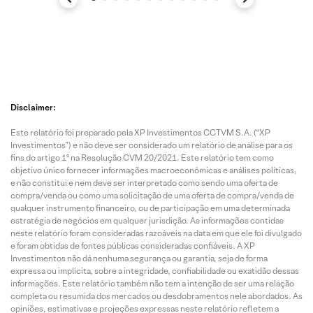
Disclaimer:
Este relatório foi preparado pela XP Investimentos CCTVM S.A. (“XP
Investimentos”) e não deve ser considerado um relatório de análise para os
fins do artigo 1º na Resolução CVM 20/2021. Este relatório tem como
objetivo único fornecer informações macroeconômicas e análises políticas,
e não constitui e nem deve ser interpretado como sendo uma oferta de
compra/venda ou como uma solicitação de uma oferta de compra/venda de
qualquer instrumento financeiro, ou de participação em uma determinada
estratégia de negócios em qualquer jurisdição. As informações contidas
neste relatório foram consideradas razoáveis na data em que ele foi divulgado
e foram obtidas de fontes públicas consideradas confiáveis. A XP
Investimentos não dá nenhuma segurança ou garantia, seja de forma
expressa ou implícita, sobre a integridade, confiabilidade ou exatidão dessas
informações. Este relatório também não tem a intenção de ser uma relação
completa ou resumida dos mercados ou desdobramentos nele abordados. As
opiniões, estimativas e projeções expressas neste relatório refletem a