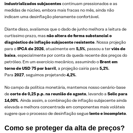
industrializados subjacentes
continuam pressionados e as
medidas de núcleo, embora mais fracas no mês, ainda não
indicam uma desinflação plenamente confortável.
Diante disso, avaliamos que o dado de junho melhora a leitura de
curtíssimo prazo, mas
não altera de forma substancial o
diagnóstico de inflação subjacente resistente
. Nossa projeção
para o
IPCA de 2026
, atualmente em
5,5%
, passou a ter
viés de
baixa
, especialmente por conta da queda recente dos preços do
petróleo. Em um exercício mecânico, assumindo o
Brent em
torno de USD 75 por barril
, a projeção cairia para
5,2%
.
Para
2027
, seguimos projetando
4,2%
.
No campo da política monetária, mantemos nosso cenário-base
de
corte de 0,25 p.p. na reunião de agosto
, levando a
Selic para
14,00%
. Ainda assim, a combinação de inflação subjacente ainda
elevada e melhora concentrada em componentes mais voláteis
sugere que o processo de desinflação segue
lento e incompleto
.
Como se proteger da alta de preços?