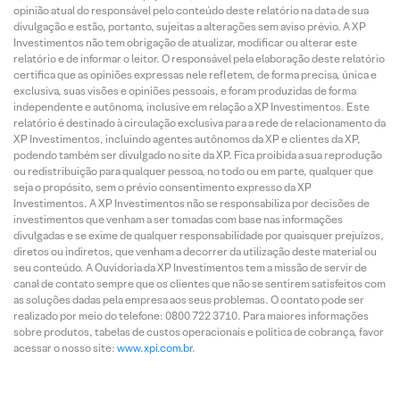
opinião atual do responsável pelo conteúdo deste relatório na data de sua
divulgação e estão, portanto, sujeitas a alterações sem aviso prévio. A XP
Investimentos não tem obrigação de atualizar, modificar ou alterar este
relatório e de informar o leitor. O responsável pela elaboração deste relatório
certifica que as opiniões expressas nele refletem, de forma precisa, única e
exclusiva, suas visões e opiniões pessoais, e foram produzidas de forma
independente e autônoma, inclusive em relação a XP Investimentos. Este
relatório é destinado à circulação exclusiva para a rede de relacionamento da
XP Investimentos, incluindo agentes autônomos da XP e clientes da XP,
podendo também ser divulgado no site da XP. Fica proibida a sua reprodução
ou redistribuição para qualquer pessoa, no todo ou em parte, qualquer que
seja o propósito, sem o prévio consentimento expresso da XP
Investimentos. A XP Investimentos não se responsabiliza por decisões de
investimentos que venham a ser tomadas com base nas informações
divulgadas e se exime de qualquer responsabilidade por quaisquer prejuízos,
diretos ou indiretos, que venham a decorrer da utilização deste material ou
seu conteúdo. A Ouvidoria da XP Investimentos tem a missão de servir de
canal de contato sempre que os clientes que não se sentirem satisfeitos com
as soluções dadas pela empresa aos seus problemas. O contato pode ser
realizado por meio do telefone: 0800 722 3710. Para maiores informações
sobre produtos, tabelas de custos operacionais e política de cobrança, favor
acessar o nosso site:
www.xpi.com.br
.