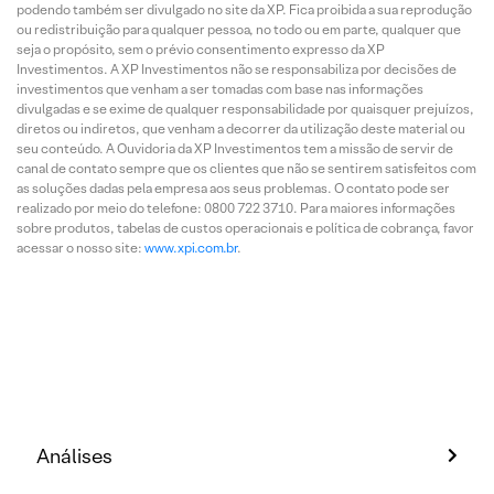
podendo também ser divulgado no site da XP. Fica proibida a sua reprodução
ou redistribuição para qualquer pessoa, no todo ou em parte, qualquer que
seja o propósito, sem o prévio consentimento expresso da XP
Investimentos. A XP Investimentos não se responsabiliza por decisões de
investimentos que venham a ser tomadas com base nas informações
divulgadas e se exime de qualquer responsabilidade por quaisquer prejuízos,
diretos ou indiretos, que venham a decorrer da utilização deste material ou
seu conteúdo. A Ouvidoria da XP Investimentos tem a missão de servir de
canal de contato sempre que os clientes que não se sentirem satisfeitos com
as soluções dadas pela empresa aos seus problemas. O contato pode ser
realizado por meio do telefone: 0800 722 3710. Para maiores informações
sobre produtos, tabelas de custos operacionais e política de cobrança, favor
acessar o nosso site:
www.xpi.com.br
.
Análises