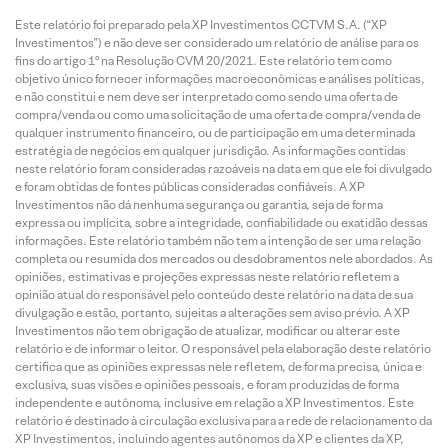
Este relatório foi preparado pela XP Investimentos CCTVM S.A. (“XP
Investimentos”) e não deve ser considerado um relatório de análise para os
fins do artigo 1º na Resolução CVM 20/2021. Este relatório tem como
objetivo único fornecer informações macroeconômicas e análises políticas,
e não constitui e nem deve ser interpretado como sendo uma oferta de
compra/venda ou como uma solicitação de uma oferta de compra/venda de
qualquer instrumento financeiro, ou de participação em uma determinada
estratégia de negócios em qualquer jurisdição. As informações contidas
neste relatório foram consideradas razoáveis na data em que ele foi divulgado
e foram obtidas de fontes públicas consideradas confiáveis. A XP
Investimentos não dá nenhuma segurança ou garantia, seja de forma
expressa ou implícita, sobre a integridade, confiabilidade ou exatidão dessas
informações. Este relatório também não tem a intenção de ser uma relação
completa ou resumida dos mercados ou desdobramentos nele abordados. As
opiniões, estimativas e projeções expressas neste relatório refletem a
opinião atual do responsável pelo conteúdo deste relatório na data de sua
divulgação e estão, portanto, sujeitas a alterações sem aviso prévio. A XP
Investimentos não tem obrigação de atualizar, modificar ou alterar este
relatório e de informar o leitor. O responsável pela elaboração deste relatório
certifica que as opiniões expressas nele refletem, de forma precisa, única e
exclusiva, suas visões e opiniões pessoais, e foram produzidas de forma
independente e autônoma, inclusive em relação a XP Investimentos. Este
relatório é destinado à circulação exclusiva para a rede de relacionamento da
XP Investimentos, incluindo agentes autônomos da XP e clientes da XP,