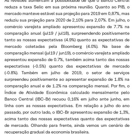
As revisões aumentam a possibilidade de que o Banco Central
reduza a taxa Selic em sua próxima reunião. Quanto ao PIB, o
mercado manteve estável sua projeção para 2019 em 0,87%, mas
reduziu sua projeção para 2020 de 2,10% para 2,07%. Em julho, o
comércio varejista ampliado apresentou expansão de 7.7% na
comparação anual (jul19 / jul18), surpreendendo positivamente
tanto as nossas expectativas (4.9%) quanto as expectativas de
mercado coletadas pela Bloomberg (4.0%). Na base de
comparação mensal (jul19 / jun19), o comércio varejista ampliado
apresentou expansão de 0.7%, também acima tanto das nossas
expectativas (-0.5%) quanto das expectativas de mercado
(-0.8%). Também em julho de 2019, o setor de serviços
surpreendeu positivamente ao apresentar expansão de 1.8% na
comparação anual e de 1.2% na comparação mensal. Por fim, o
Índice de Atividade Econômica calculado mensalmente pelo
Banco Central (IBC-Br) recuou 0,16% em julho ante junho, em
linha com as nossas expectativas. Em relação a julho do ano
passado, por outro lado, o IBC-Br apresentou expansão de 1,3%,
acima tanto das nossas expectativas quanto das expectativas
de mercado. Olhando para frente, ainda vemos um cenário de
recuperação gradual da economia brasileira.