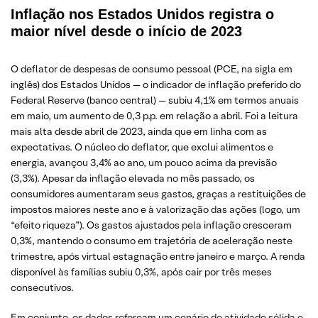
Inflação nos Estados Unidos registra o
maior nível desde o início de 2023
O deflator de despesas de consumo pessoal (PCE, na sigla em
inglês) dos Estados Unidos — o indicador de inflação preferido do
Federal Reserve (banco central) — subiu 4,1% em termos anuais
em maio, um aumento de 0,3 p.p. em relação a abril. Foi a leitura
mais alta desde abril de 2023, ainda que em linha com as
expectativas. O núcleo do deflator, que exclui alimentos e
energia, avançou 3,4% ao ano, um pouco acima da previsão
(3,3%). Apesar da inflação elevada no mês passado, os
consumidores aumentaram seus gastos, graças a restituições de
impostos maiores neste ano e à valorização das ações (logo, um
“efeito riqueza”). Os gastos ajustados pela inflação cresceram
0,3%, mantendo o consumo em trajetória de aceleração neste
trimestre, após virtual estagnação entre janeiro e março. A renda
disponível às famílias subiu 0,3%, após cair por três meses
consecutivos.
Em conjunto, os dados reforçam um cenário de atividade sólida e