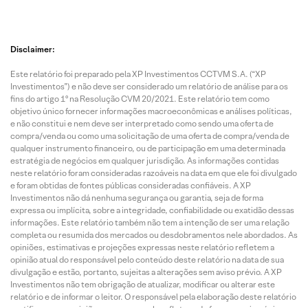
Disclaimer:
Este relatório foi preparado pela XP Investimentos CCTVM S.A. (“XP
Investimentos”) e não deve ser considerado um relatório de análise para os
fins do artigo 1º na Resolução CVM 20/2021. Este relatório tem como
objetivo único fornecer informações macroeconômicas e análises políticas,
e não constitui e nem deve ser interpretado como sendo uma oferta de
compra/venda ou como uma solicitação de uma oferta de compra/venda de
qualquer instrumento financeiro, ou de participação em uma determinada
estratégia de negócios em qualquer jurisdição. As informações contidas
neste relatório foram consideradas razoáveis na data em que ele foi divulgado
e foram obtidas de fontes públicas consideradas confiáveis. A XP
Investimentos não dá nenhuma segurança ou garantia, seja de forma
expressa ou implícita, sobre a integridade, confiabilidade ou exatidão dessas
informações. Este relatório também não tem a intenção de ser uma relação
completa ou resumida dos mercados ou desdobramentos nele abordados. As
opiniões, estimativas e projeções expressas neste relatório refletem a
opinião atual do responsável pelo conteúdo deste relatório na data de sua
divulgação e estão, portanto, sujeitas a alterações sem aviso prévio. A XP
Investimentos não tem obrigação de atualizar, modificar ou alterar este
relatório e de informar o leitor. O responsável pela elaboração deste relatório