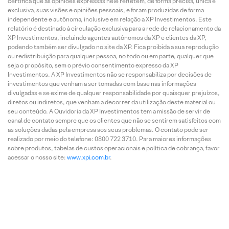
certifica que as opiniões expressas nele refletem, de forma precisa, única e
exclusiva, suas visões e opiniões pessoais, e foram produzidas de forma
independente e autônoma, inclusive em relação a XP Investimentos. Este
relatório é destinado à circulação exclusiva para a rede de relacionamento da
XP Investimentos, incluindo agentes autônomos da XP e clientes da XP,
podendo também ser divulgado no site da XP. Fica proibida a sua reprodução
ou redistribuição para qualquer pessoa, no todo ou em parte, qualquer que
seja o propósito, sem o prévio consentimento expresso da XP
Investimentos. A XP Investimentos não se responsabiliza por decisões de
investimentos que venham a ser tomadas com base nas informações
divulgadas e se exime de qualquer responsabilidade por quaisquer prejuízos,
diretos ou indiretos, que venham a decorrer da utilização deste material ou
seu conteúdo. A Ouvidoria da XP Investimentos tem a missão de servir de
canal de contato sempre que os clientes que não se sentirem satisfeitos com
as soluções dadas pela empresa aos seus problemas. O contato pode ser
realizado por meio do telefone: 0800 722 3710. Para maiores informações
sobre produtos, tabelas de custos operacionais e política de cobrança, favor
acessar o nosso site:
www.xpi.com.br
.