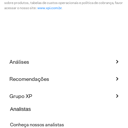
sobre produtos, tabelas de custos operacionais e política de cobrança, favor
acessar o nosso site:
www.xpi.com.br
.
Análises
Recomendações
Grupo XP
Analistas
Conheça nossos analistas