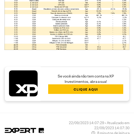
Se você ainda não tem conta na XP
Investimentos, abra a sua!
CLIQUE AQUI
22/09/2023 14:07:29 • Atualizado em
22/09/2023 14:07:30
8 minutos de leitura