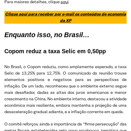
Para maiores detalhes, clique
aqui
.
Clique aqui para receber por e-mail os conteúdos de economia
da XP
Enquanto isso, no Brasil…
Copom reduz a taxa Selic em 0,50pp
No Brasil, o Copom reduziu, como amplamente esperado, a taxa
Selic de 13,25% para 12,75%. O comunicado da reunião trouxe
elementos positivos e negativos para as perspectivas de
inflação. De um lado, reconheceu que o ambiente externo segue
mais desafiador, dadas as altas dos juros americanos e menor
crescimento na China. No ambiente interno, destacou a atividade
econômica mais resiliente, embora mantenha a projeção de uma
desaceleração gradual adiante, e a inflação corrente em queda.
O comitê reforçou ainda a importância da “firme persecução” das
metas fiscais estabelecidas pelo novo arcabouço, temática que