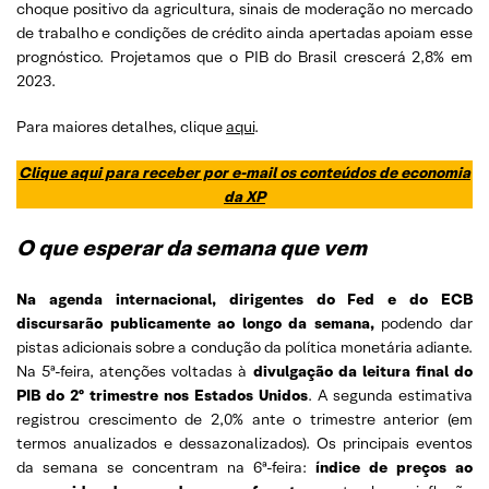
choque positivo da agricultura, sinais de moderação no mercado
de trabalho e condições de crédito ainda apertadas apoiam esse
prognóstico. Projetamos que o PIB do Brasil crescerá 2,8% em
2023.
Para maiores detalhes, clique
aqui
.
Clique aqui para receber por e-mail os conteúdos de economia
da XP
O que esperar da semana que vem
Na agenda internacional,
dirigentes do Fed e do ECB
discursarão publicamente ao longo da semana,
podendo dar
pistas adicionais sobre a condução da política monetária adiante.
Na 5ª-feira, atenções voltadas à
divulgação da leitura final do
PIB do 2º trimestre nos Estados Unidos
. A segunda estimativa
registrou crescimento de 2,0% ante o trimestre anterior (em
termos anualizados e dessazonalizados). Os principais eventos
da semana se concentram na 6ª-feira:
índice de preços ao