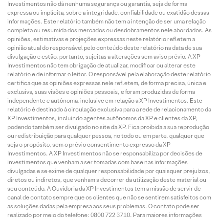
Investimentos não dá nenhuma segurança ou garantia, seja de forma
expressa ou implícita, sobre a integridade, confiabilidade ou exatidão dessas
informações. Este relatório também não tem a intenção de ser uma relação
completa ou resumida dos mercados ou desdobramentos nele abordados. As
opiniões, estimativas e projeções expressas neste relatório refletem a
opinião atual do responsável pelo conteúdo deste relatório na data de sua
divulgação e estão, portanto, sujeitas a alterações sem aviso prévio. A XP
Investimentos não tem obrigação de atualizar, modificar ou alterar este
relatório e de informar o leitor. O responsável pela elaboração deste relatório
certifica que as opiniões expressas nele refletem, de forma precisa, única e
exclusiva, suas visões e opiniões pessoais, e foram produzidas de forma
independente e autônoma, inclusive em relação a XP Investimentos. Este
relatório é destinado à circulação exclusiva para a rede de relacionamento da
XP Investimentos, incluindo agentes autônomos da XP e clientes da XP,
podendo também ser divulgado no site da XP. Fica proibida a sua reprodução
ou redistribuição para qualquer pessoa, no todo ou em parte, qualquer que
seja o propósito, sem o prévio consentimento expresso da XP
Investimentos. A XP Investimentos não se responsabiliza por decisões de
investimentos que venham a ser tomadas com base nas informações
divulgadas e se exime de qualquer responsabilidade por quaisquer prejuízos,
diretos ou indiretos, que venham a decorrer da utilização deste material ou
seu conteúdo. A Ouvidoria da XP Investimentos tem a missão de servir de
canal de contato sempre que os clientes que não se sentirem satisfeitos com
as soluções dadas pela empresa aos seus problemas. O contato pode ser
realizado por meio do telefone: 0800 722 3710. Para maiores informações