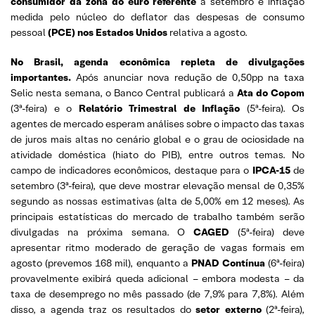
consumidor da zona do euro referente
a setembro e
inflação
medida pelo núcleo do deflator das despesas de consumo
pessoal
(PCE) nos Estados Unidos
relativa a agosto.
No Brasil, agenda econômica repleta de divulgações
importantes.
Após anunciar nova redução de 0,50pp na taxa
Selic nesta semana, o Banco Central publicará a
Ata do Copom
(3ª-feira) e o
Relatório Trimestral de Inflação
(5ª-feira). Os
agentes de mercado esperam análises sobre o impacto das taxas
de juros mais altas no cenário global e o grau de ociosidade na
atividade doméstica (hiato do PIB), entre outros temas. No
campo de indicadores econômicos, destaque para o
IPCA-15
de
setembro (3ª-feira), que deve mostrar elevação mensal de 0,35%
segundo as nossas estimativas (alta de 5,00% em 12 meses). As
principais estatísticas do mercado de trabalho também serão
divulgadas na próxima semana. O
CAGED
(5ª-feira) deve
apresentar ritmo moderado de geração de vagas formais em
agosto (prevemos 168 mil), enquanto a
PNAD Contínua
(6ª-feira)
provavelmente exibirá queda adicional – embora modesta – da
taxa de desemprego no mês passado (de 7,9% para 7,8%). Além
disso, a agenda traz os resultados do
setor externo
(2ª-feira),