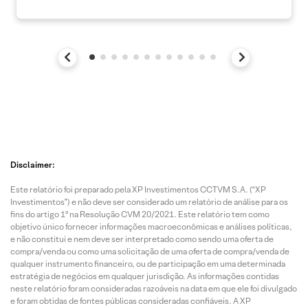
Disclaimer:
Este relatório foi preparado pela XP Investimentos CCTVM S.A. (“XP
Investimentos”) e não deve ser considerado um relatório de análise para os
fins do artigo 1º na Resolução CVM 20/2021. Este relatório tem como
objetivo único fornecer informações macroeconômicas e análises políticas,
e não constitui e nem deve ser interpretado como sendo uma oferta de
compra/venda ou como uma solicitação de uma oferta de compra/venda de
qualquer instrumento financeiro, ou de participação em uma determinada
estratégia de negócios em qualquer jurisdição. As informações contidas
neste relatório foram consideradas razoáveis na data em que ele foi divulgado
e foram obtidas de fontes públicas consideradas confiáveis. A XP