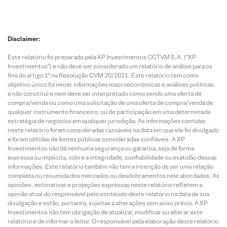
Disclaimer:
Este relatório foi preparado pela XP Investimentos CCTVM S.A. (“XP
Investimentos”) e não deve ser considerado um relatório de análise para os
fins do artigo 1º na Resolução CVM 20/2021. Este relatório tem como
objetivo único fornecer informações macroeconômicas e análises políticas,
e não constitui e nem deve ser interpretado como sendo uma oferta de
compra/venda ou como uma solicitação de uma oferta de compra/venda de
qualquer instrumento financeiro, ou de participação em uma determinada
estratégia de negócios em qualquer jurisdição. As informações contidas
neste relatório foram consideradas razoáveis na data em que ele foi divulgado
e foram obtidas de fontes públicas consideradas confiáveis. A XP
Investimentos não dá nenhuma segurança ou garantia, seja de forma
expressa ou implícita, sobre a integridade, confiabilidade ou exatidão dessas
informações. Este relatório também não tem a intenção de ser uma relação
completa ou resumida dos mercados ou desdobramentos nele abordados. As
opiniões, estimativas e projeções expressas neste relatório refletem a
opinião atual do responsável pelo conteúdo deste relatório na data de sua
divulgação e estão, portanto, sujeitas a alterações sem aviso prévio. A XP
Investimentos não tem obrigação de atualizar, modificar ou alterar este
relatório e de informar o leitor. O responsável pela elaboração deste relatório