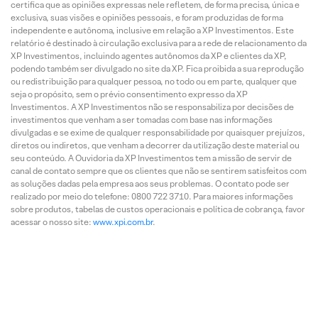
certifica que as opiniões expressas nele refletem, de forma precisa, única e
exclusiva, suas visões e opiniões pessoais, e foram produzidas de forma
independente e autônoma, inclusive em relação a XP Investimentos. Este
relatório é destinado à circulação exclusiva para a rede de relacionamento da
XP Investimentos, incluindo agentes autônomos da XP e clientes da XP,
podendo também ser divulgado no site da XP. Fica proibida a sua reprodução
ou redistribuição para qualquer pessoa, no todo ou em parte, qualquer que
seja o propósito, sem o prévio consentimento expresso da XP
Investimentos. A XP Investimentos não se responsabiliza por decisões de
investimentos que venham a ser tomadas com base nas informações
divulgadas e se exime de qualquer responsabilidade por quaisquer prejuízos,
diretos ou indiretos, que venham a decorrer da utilização deste material ou
seu conteúdo. A Ouvidoria da XP Investimentos tem a missão de servir de
canal de contato sempre que os clientes que não se sentirem satisfeitos com
as soluções dadas pela empresa aos seus problemas. O contato pode ser
realizado por meio do telefone: 0800 722 3710. Para maiores informações
sobre produtos, tabelas de custos operacionais e política de cobrança, favor
acessar o nosso site:
www.xpi.com.br
.