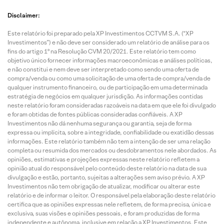
Disclaimer:
Este relatório foi preparado pela XP Investimentos CCTVM S.A. (“XP
Investimentos”) e não deve ser considerado um relatório de análise para os
fins do artigo 1º na Resolução CVM 20/2021. Este relatório tem como
objetivo único fornecer informações macroeconômicas e análises políticas,
e não constitui e nem deve ser interpretado como sendo uma oferta de
compra/venda ou como uma solicitação de uma oferta de compra/venda de
qualquer instrumento financeiro, ou de participação em uma determinada
estratégia de negócios em qualquer jurisdição. As informações contidas
neste relatório foram consideradas razoáveis na data em que ele foi divulgado
e foram obtidas de fontes públicas consideradas confiáveis. A XP
Investimentos não dá nenhuma segurança ou garantia, seja de forma
expressa ou implícita, sobre a integridade, confiabilidade ou exatidão dessas
informações. Este relatório também não tem a intenção de ser uma relação
completa ou resumida dos mercados ou desdobramentos nele abordados. As
opiniões, estimativas e projeções expressas neste relatório refletem a
opinião atual do responsável pelo conteúdo deste relatório na data de sua
divulgação e estão, portanto, sujeitas a alterações sem aviso prévio. A XP
Investimentos não tem obrigação de atualizar, modificar ou alterar este
relatório e de informar o leitor. O responsável pela elaboração deste relatório
certifica que as opiniões expressas nele refletem, de forma precisa, única e
exclusiva, suas visões e opiniões pessoais, e foram produzidas de forma
independente e autônoma, inclusive em relação a XP Investimentos. Este