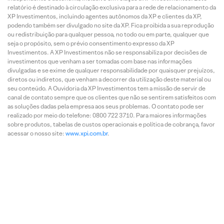
relatório é destinado à circulação exclusiva para a rede de relacionamento da
XP Investimentos, incluindo agentes autônomos da XP e clientes da XP,
podendo também ser divulgado no site da XP. Fica proibida a sua reprodução
ou redistribuição para qualquer pessoa, no todo ou em parte, qualquer que
seja o propósito, sem o prévio consentimento expresso da XP
Investimentos. A XP Investimentos não se responsabiliza por decisões de
investimentos que venham a ser tomadas com base nas informações
divulgadas e se exime de qualquer responsabilidade por quaisquer prejuízos,
diretos ou indiretos, que venham a decorrer da utilização deste material ou
seu conteúdo. A Ouvidoria da XP Investimentos tem a missão de servir de
canal de contato sempre que os clientes que não se sentirem satisfeitos com
as soluções dadas pela empresa aos seus problemas. O contato pode ser
realizado por meio do telefone: 0800 722 3710. Para maiores informações
sobre produtos, tabelas de custos operacionais e política de cobrança, favor
acessar o nosso site:
www.xpi.com.br
.