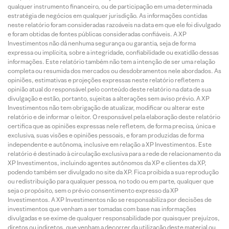
qualquer instrumento financeiro, ou de participação em uma determinada
estratégia de negócios em qualquer jurisdição. As informações contidas
neste relatório foram consideradas razoáveis na data em que ele foi divulgado
e foram obtidas de fontes públicas consideradas confiáveis. A XP
Investimentos não dá nenhuma segurança ou garantia, seja de forma
expressa ou implícita, sobre a integridade, confiabilidade ou exatidão dessas
informações. Este relatório também não tem a intenção de ser uma relação
completa ou resumida dos mercados ou desdobramentos nele abordados. As
opiniões, estimativas e projeções expressas neste relatório refletem a
opinião atual do responsável pelo conteúdo deste relatório na data de sua
divulgação e estão, portanto, sujeitas a alterações sem aviso prévio. A XP
Investimentos não tem obrigação de atualizar, modificar ou alterar este
relatório e de informar o leitor. O responsável pela elaboração deste relatório
certifica que as opiniões expressas nele refletem, de forma precisa, única e
exclusiva, suas visões e opiniões pessoais, e foram produzidas de forma
independente e autônoma, inclusive em relação a XP Investimentos. Este
relatório é destinado à circulação exclusiva para a rede de relacionamento da
XP Investimentos, incluindo agentes autônomos da XP e clientes da XP,
podendo também ser divulgado no site da XP. Fica proibida a sua reprodução
ou redistribuição para qualquer pessoa, no todo ou em parte, qualquer que
seja o propósito, sem o prévio consentimento expresso da XP
Investimentos. A XP Investimentos não se responsabiliza por decisões de
investimentos que venham a ser tomadas com base nas informações
divulgadas e se exime de qualquer responsabilidade por quaisquer prejuízos,
diretos ou indiretos, que venham a decorrer da utilização deste material ou